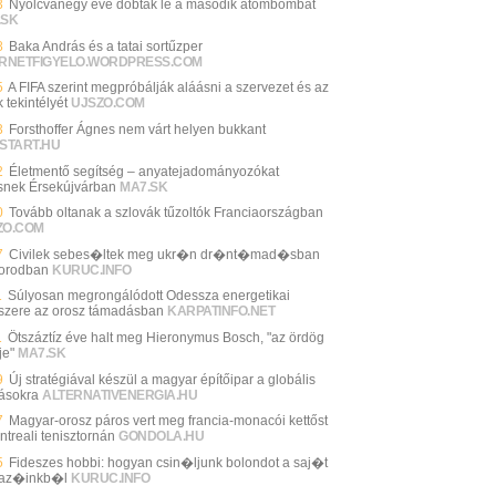
3
Nyolcvanegy éve dobták le a második atombombát
.SK
8
Baka András és a tatai sortűzper
ERNETFIGYELO.WORDPRESS.COM
5
A FIFA szerint megpróbálják aláásni a szervezet és az
 tekintélyét
UJSZO.COM
3
Forsthoffer Ágnes nem várt helyen bukkant
START.HU
2
Életmentő segítség – anyatejadományozókat
snek Érsekújvárban
MA7.SK
0
Tovább oltanak a szlovák tűzoltók Franciaországban
ZO.COM
7
Civilek sebes�ltek meg ukr�n dr�nt�mad�sban
orodban
KURUC.INFO
1
Súlyosan megrongálódott Odessza energetikai
szere az orosz támadásban
KARPATINFO.NET
1
Ötszáztíz éve halt meg Hieronymus Bosch, "az ördög
je"
MA7.SK
9
Új stratégiával készül a magyar építőipar a globális
vásokra
ALTERNATIVENERGIA.HU
7
Magyar-orosz páros vert meg francia-monacói kettőst
ntreali tenisztornán
GONDOLA.HU
5
Fideszes hobbi: hogyan csin�ljunk bolondot a saj�t
vaz�inkb�l
KURUC.INFO