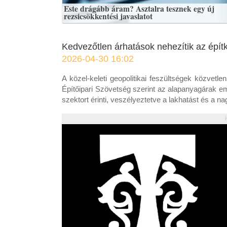
Este drágább áram? Asztalra tesznek egy új
rezsicsökkentési javaslatot
Kedvezőtlen árhatások nehezítik az épít
2026-04-30 16:02
A közel-keleti geopolitikai feszültségek közvetl
Építőipari Szövetség szerint az alapanyagárak
szektort érinti, veszélyeztetve a lakhatást és a 