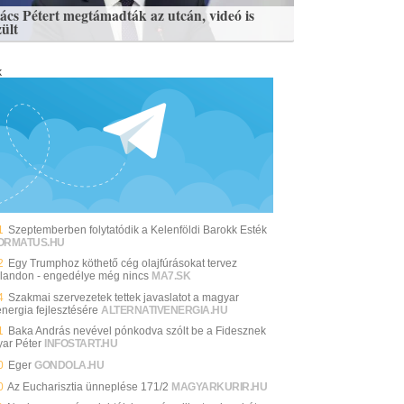
ács Pétert megtámadták az utcán, videó is
zült
k
1
Szeptemberben folytatódik a Kelenföldi Barokk Esték
ORMATUS.HU
2
Egy Trumphoz köthető cég olajfúrásokat tervez
landon - engedélye még nincs
MA7.SK
4
Szakmai szervezetek tettek javaslatot a magyar
energia fejlesztésére
ALTERNATIVENERGIA.HU
1
Baka András nevével pónkodva szólt be a Fidesznek
ar Péter
INFOSTART.HU
0
Eger
GONDOLA.HU
0
Az Eucharisztia ünneplése 171/2
MAGYARKURIR.HU