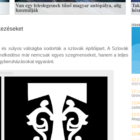
Van egy feleslegesnek tűnő magyar autópálya, alig
Tak
használják
kés
Híre
kezéseket
en és súlyos válságba sodorták a szlovák építőipart. A Szlovák
 emelkedése már nemcsak egyes szegmenseket, hanem a teljes
nagyberuházásokat egyaránt.
Hírdetés
12:2
REF
12:1
Grön
12:0
szél
12:0
Magy
12:0
12:0