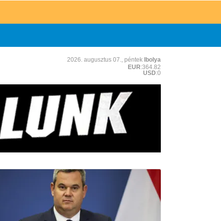
2026. augusztus 07., péntek
Ibolya
EUR
:364.82
USD
:0