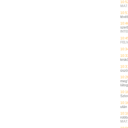
10:5
MA7
10:5
tévé
10:4
szerb
INT
10:4
FEL
10:3
10:3
krsk
10:3
úszó
10:2
meg?”
látog
10:1
Szlo
10:1
után
10:1
robb
MA7