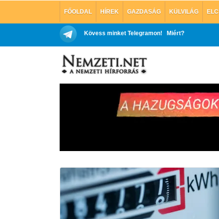
FŐOLDAL
HÍREK
GAZDASÁG
KÜLVILÁG
ELC
Kövess minket Telegramon!
Miért?