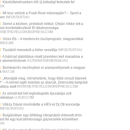
2
Kávéültetvényeken élő új békafajt fedeztek fel
.SK
1
Mi lesz velünk a Fradi-Real másnapján? – Sport a
ben
INFOSTART.HU
6
Sörrel a kézben, protokoll nélkül: Orbán Viktor lett a
iai trombitafesztivál fő látványossága
ERNETFIGYELO.WORDPRESS.COM
5
Vizes Eb – A medencés úszóprogram, magyarokkal
VIDEK.MA
4
Tiszából menekült a tréler vezetője
INFOSTART.HU
3
A hálózat stabilitása miatt üzemben kell maradnia a
ói atomerőműnek
ALTERNATIVENERGIA.HU
1
Bombaerős mezőnyben is aranyesélyesek a magyar
k
MA7.SK
8
„Mondják meg, mit tehetünk, hogy több oroszt öljenek
 – A német sajtó ledobta az álarcát, Zelenszkij belgrádi
atása alatt
INTERNETFIGYELO.WORDPRESS.COM
8
Az elmúlt két hét leghidegebb éjszakája volt
vákiában
UJSZO.COM
6
Vitézy Dávid minősítette a HÉV-et Dj Oti koncertje
INFOSTART.HU
0
Bulgáriában egy állítólag Ukrajnából érkezett drón
ant fel egy kulcsfontosságú gázvezeték közelében
.SK