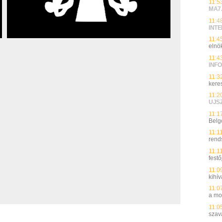
11:5
MA7
11:4
INT
11:4
elnök
11:4
INFO
11:3
kere
11:2
UJS
11:1
Belg
11:1
rend
11:1
festő
11:0
kihí
11:0
a mo
11:0
sza