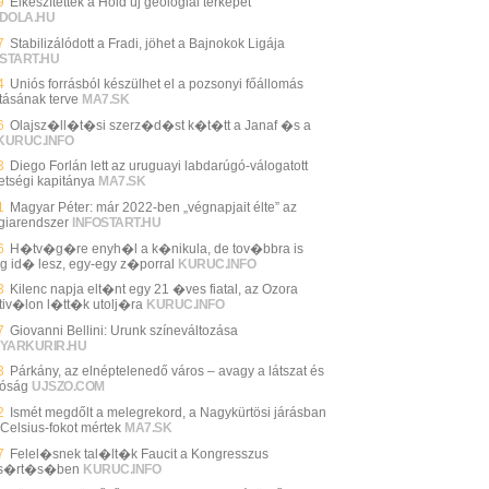
9
Elkészítették a Hold új geológiai térképét
DOLA.HU
7
Stabilizálódott a Fradi, jöhet a Bajnokok Ligája
START.HU
4
Uniós forrásból készülhet el a pozsonyi főállomás
ításának terve
MA7.SK
6
Olajsz�ll�t�si szerz�d�st k�t�tt a Janaf �s a
KURUC.INFO
3
Diego Forlán lett az uruguayi labdarúgó-válogatott
etségi kapitánya
MA7.SK
1
Magyar Péter: már 2022-ben „végnapjait élte” az
giarendszer
INFOSTART.HU
6
H�tv�g�re enyh�l a k�nikula, de tov�bbra is
g id� lesz, egy-egy z�porral
KURUC.INFO
3
Kilenc napja elt�nt egy 21 �ves fiatal, az Ozora
tiv�lon l�tt�k utolj�ra
KURUC.INFO
7
Giovanni Bellini: Urunk színeváltozása
YARKURIR.HU
3
Párkány, az elnéptelenedő város – avagy a látszat és
lóság
UJSZO.COM
2
Ismét megdőlt a melegrekord, a Nagykürtösi járásban
 Celsius-fokot mértek
MA7.SK
7
Felel�snek tal�lt�k Faucit a Kongresszus
s�rt�s�ben
KURUC.INFO