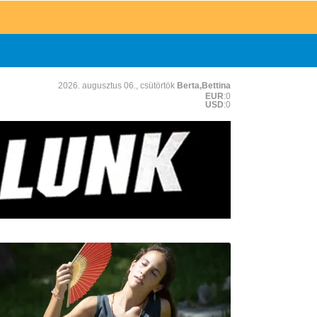
2026. augusztus 06., csütörtök
Berta,Bettina
EUR
:0
USD
:0