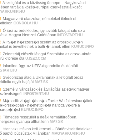
5
A szolgálat és a közösség ünnepe – Nagykovácsi
lében tartják a közép-európai cserkésztalálkozót
YARKURIR.HU
4
Magyarverő olaszokat, németeket ítélnek el
dfokon
GONDOLA.HU
9
Óriási az érdeklődés, így tovább látogatható ez a
lítás a Magyar Nemzeti Galériában
INFOSTART.HU
2
A litv�n h�rszerz�s szerint az oroszok ukr�n
okat is bevethetnek a balti �llamok ellen
KURUC.INFO
0
Zelenszkij először látogat Szerbiába az orosz–ukrán
rú kitörése óta
UJSZO.COM
6
Infantino-ügy: az UEFA átgondolta és döntött
START.HU
6
Svédország átadja Ukrajnának a lefoglalt orosz
kflotta egyik hajóját
MA7.SK
4
Személyi változások és átvilágítás az egyik magyar
tszövetségnél
INFOSTART.HU
5
M�sodik vil�gh�bor�s Focke-Wulfot restaur�ltak
korsz�gban - n�met pil�ta hajtotta v�gre a
barep�l�st
KURUC.INFO
5
Tömeges rosszullét a deáki termálfürdőben.
mérgezés gyanúja állhat fenn
MA7.SK
1
Istent az utcákon kell keresni – Börtönviselt fiatalokat
tő paptól búcsúztak Milánóban
MAGYARKURIR.HU