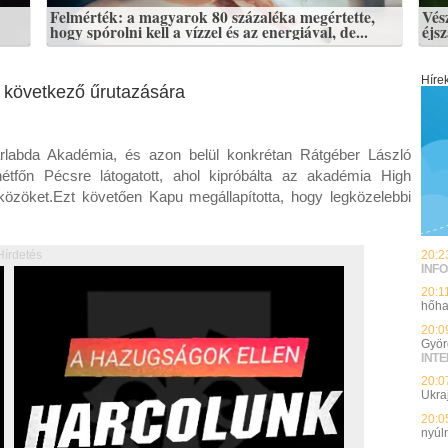
Felmérték: a magyarok 80 százaléka megértette,
Vés
hogy spórolni kell a vízzel és az energiával, de...
éjs
Híre
a következő űrutazására
labda Akadémia, és azon belül konkrétan Rátgéber László
étfőn Pécsre látogatott, ahol kipróbálta az akadémia High
közöket.Ezt követően Kapu megállapította, hogy legközelebbi
20:2
Hírdetés
INFO
20:1
hőha
20:0
Györ
INT
20:0
Ukra
20:0
nyúl