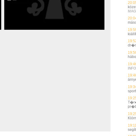
20:0
köze
MAG
20:0
máso
19:5
kiál
19:5
dr�n
19:5
hábo
19:4
INFO
19:4
árnyé
19:3
spor
19:2
T�r�
pr�
19:2
Klór
19:1
segí