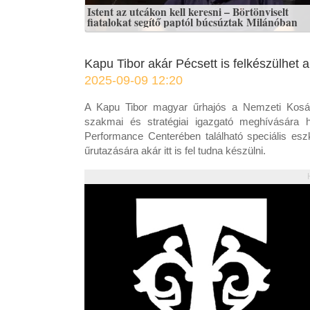
Istent az utcákon kell keresni – Börtönviselt
fiatalokat segítő paptól búcsúztak Milánóban
Kapu Tibor akár Pécsett is felkészülhet 
2025-09-09 12:20
A Kapu Tibor magyar űrhajós a Nemzeti Kosár
szakmai és stratégiai igazgató meghívására h
Performance Centerében található speciális esz
űrutazására akár itt is fel tudna készülni.