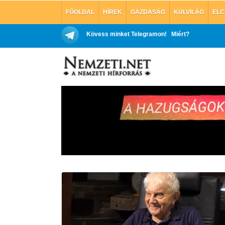
FŐOLDAL
HÍREK
GAZDASÁG
KÜLVILÁG
ELC
Kövess minket Telegramon!
Miért?