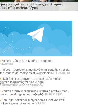
zjósló dolgot mondott a magyar trópusi
zakákról a meteorológus
k
3
Vinícius Júnior és a Madrid is engedett
START.HU
1
Hőség – Ősrégiek a munkavédelmi szabályok, tiszta
tárt, munkaidő-csökkentést javasolnak
INFOSTART.HU
9
„Már írni sincs kedvem”… Beszélgetés Stoffán
ggyel a magyarságról és a világról
ERNETFIGYELO.WORDPRESS.COM
7
Jogtalan vagyonszerz�ssel gyan�s�tott�k meg
jna volt washingtoni nagyk�vet�t
KURUC.INFO
5
Januártól sokaknak mélyebben a zsebükbe kell
niuk az ingatlanvásárlásnál
MA7.SK