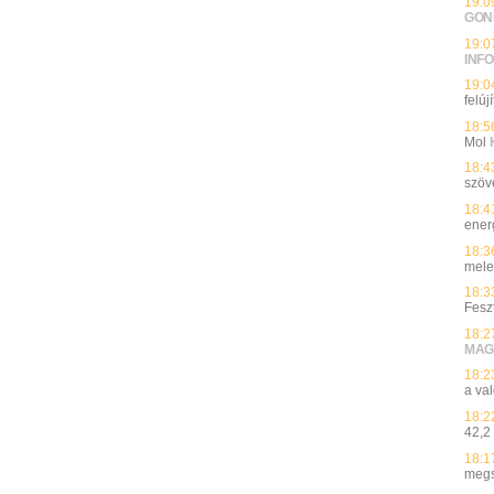
19:0
GON
19:0
INFO
19:0
felúj
18:5
Mol
18:4
szöv
18:4
ener
18:3
mele
18:3
Fesz
18:2
MAG
18:2
a va
18:2
42,2
18:1
meg