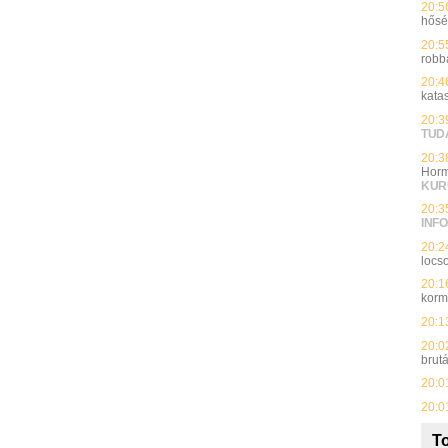
20:5
hős
20:5
robb
20:4
kata
20:3
TUD
20:3
Horm
KUR
20:3
INFO
20:2
locso
20:1
kor
20:1
20:0
brut
20:0
20:0
To