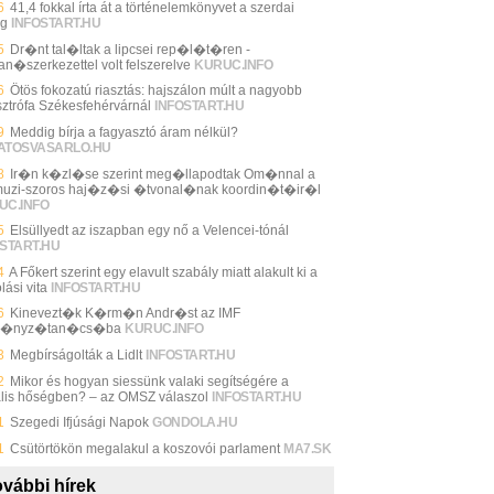
6
41,4 fokkal írta át a történelemkönyvet a szerdai
ég
INFOSTART.HU
5
Dr�nt tal�ltak a lipcsei rep�l�t�ren -
an�szerkezettel volt felszerelve
KURUC.INFO
6
Ötös fokozatú riasztás: hajszálon múlt a nagyobb
sztrófa Székesfehérvárnál
INFOSTART.HU
9
Meddig bírja a fagyasztó áram nélkül?
ATOSVASARLO.HU
8
Ir�n k�zl�se szerint meg�llapodtak Om�nnal a
uzi-szoros haj�z�si �tvonal�nak koordin�t�ir�l
UC.INFO
5
Elsüllyedt az iszapban egy nő a Velencei-tónál
START.HU
4
A Főkert szerint egy elavult szabály miatt alakult ki a
lási vita
INFOSTART.HU
6
Kinevezt�k K�rm�n Andr�st az IMF
m�nyz�tan�cs�ba
KURUC.INFO
3
Megbírságolták a Lidlt
INFOSTART.HU
2
Mikor és hogyan siessünk valaki segítségére a
ális hőségben? – az OMSZ válaszol
INFOSTART.HU
1
Szegedi Ifjúsági Napok
GONDOLA.HU
1
Csütörtökön megalakul a koszovói parlament
MA7.SK
vábbi hírek