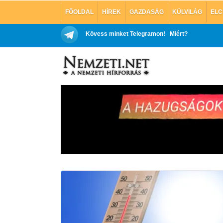
FŐOLDAL
HÍREK
GAZDASÁG
KÜLVILÁG
ELC
Kövess minket Telegramon!
Miért?