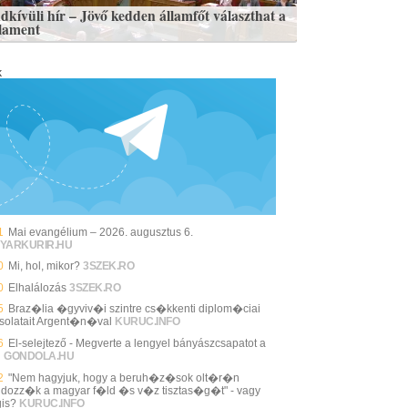
dkívüli hír – Jövő kedden államfőt választhat a
lament
k
1
Mai evangélium – 2026. augusztus 6.
YARKURIR.HU
0
Mi, hol, mikor?
3SZEK.RO
0
Elhalálozás
3SZEK.RO
5
Braz�lia �gyviv�i szintre cs�kkenti diplom�ciai
solatait Argent�n�val
KURUC.INFO
6
El-selejtező - Megverte a lengyel bányászcsapatot a
i
GONDOLA.HU
2
"Nem hagyjuk, hogy a beruh�z�sok olt�r�n
ldozz�k a magyar f�ld �s v�z tisztas�g�t" - vagy
is?
KURUC.INFO