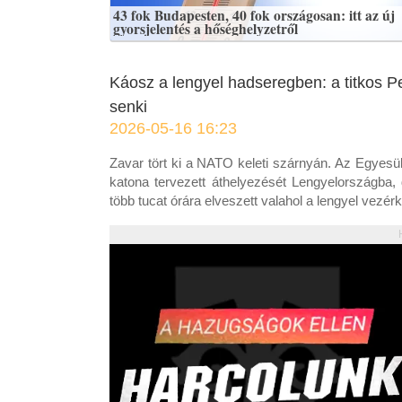
43 fok Budapesten, 40 fok országosan: itt az új
gyorsjelentés a hőséghelyzetről
Káosz a lengyel hadseregben: a titkos P
senki
2026-05-16 16:23
Zavar tört ki a NATO keleti szárnyán. Az Egyesül
katona tervezett áthelyezését Lengyelországba, 
több tucat órára elveszett valahol a lengyel vezér