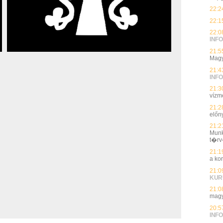
22:2
22:1
22:0
INFO
21:5
Magy
21:4
INFO
21:3
vízmé
21:2
előn
21:2
Munk
t�rv
21:1
a ko
21:0
KUR
21:0
magy
20:5
INFO