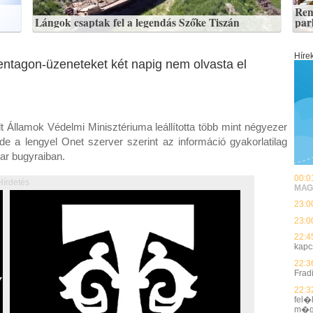
Ren
Lángok csaptak fel a legendás Szőke Tiszán
par
Híre
entagon-üzeneteket két napig nem olvasta el
t Államok Védelmi Minisztériuma leállította több mint négyezer
de a lengyel Onet szerver szerint az információ gyakorlatilag
kar bugyraiban.
00:0
Hírdetés
MAG
23:0
23:0
22:4
kapc
22:3
Frad
22:3
fel�
m�g