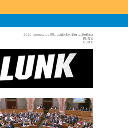
2026. augusztus 06., csütörtök
Berta,Bettina
EUR
:0
USD
:0