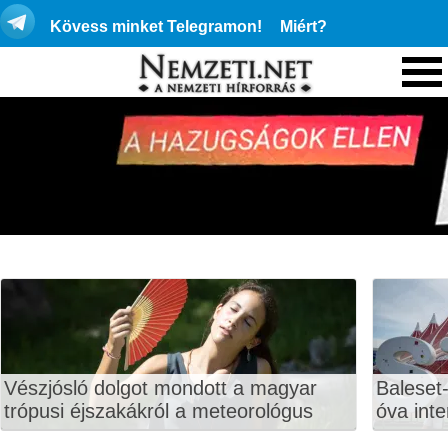
Kövess minket Telegramon!
Miért?
Vészjósló dolgot mondott a magyar
Baleset-
trópusi éjszakákról a meteorológus
óva inte