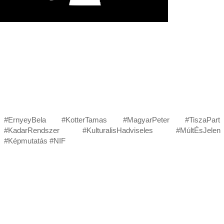
#ErnyeyBela #KotterTamas #MagyarPeter #TiszaPart
#KadarRendszer #KulturalisHadviseles #MúltÉsJelen
#Képmutatás #NIF