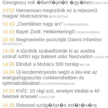
Georgescu volt �llamf�jel�lt �gy�ben
KURUC.IN
14:52
Hamarosan megszűnik ez a népszerű
magyar tévécsatorna
INFOSTART.HU
14:43
„Csordában nagy arc”
FLAGMAGAZIN.HU
14:43
Bayer Zsolt: Hekkerkeringő
FLAGMAGAZIN.HU
14:40
Megmentette pozícióját Gianni Infantino
INFOSTART.HU
14:36
A tűzoltók szabadították ki az autóba
szorult sofőrt egy baleset után Naszvadon
UJSZO.CO
14:35
Elindult a Mohács 500 honlap
MA7.SK
14:34
Új kezdeményezés segíti a kkv-kat az
energiafogyasztás csökkentésében és
optimalizálásában
ALTERNATIVENERGIA.HU
14:33
KVÍZ: 10 régi szó, amelyet inkább a 40
felettiek értenek!
UJSZO.COM
14:33
Robotaxi-szolg�ltat�s ind�t�s�ra