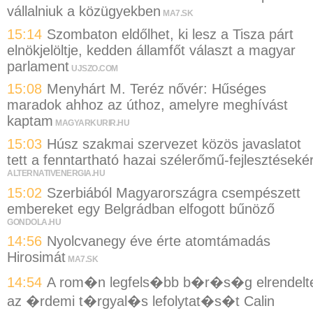
vállalniuk a közügyekben
MA7.SK
15:14
Szombaton eldőlhet, ki lesz a Tisza párt
elnökjelöltje, kedden államfőt választ a magyar
parlament
UJSZO.COM
15:08
Menyhárt M. Teréz nővér: Hűséges
maradok ahhoz az úthoz, amelyre meghívást
kaptam
MAGYARKURIR.HU
15:03
Húsz szakmai szervezet közös javaslatot
tett a fenntartható hazai szélerőmű-fejlesztésekér
ALTERNATIVENERGIA.HU
15:02
Szerbiából Magyarországra csempészett
embereket egy Belgrádban elfogott bűnöző
GONDOLA.HU
14:56
Nyolcvanegy éve érte atomtámadás
Hirosimát
MA7.SK
14:54
A rom�n legfels�bb b�r�s�g elrendelt
az �rdemi t�rgyal�s lefolytat�s�t Calin