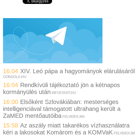
16:04
XIV. Leó pápa a hagyományok elárulásáról
GONDOLA.HU
16:04
Rendkívüli tájékoztató jön a kétnapos
kormányülés után
INFOSTART.HU
16:00
Elsőként Szlovákiában: mesterséges
intelligenciával támogatott ultrahang került a
ZaMED mentőautóiba
FELVIDEK.MA
15:58
Az aszály miatt takarékos vízhasználatra
kéri a lakosokat Komárom és a KOMVaK
FELVIDEK.M