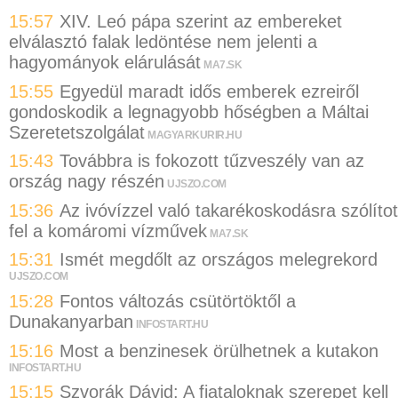
15:57
XIV. Leó pápa szerint az embereket
elválasztó falak ledöntése nem jelenti a
hagyományok elárulását
MA7.SK
15:55
Egyedül maradt idős emberek ezreiről
gondoskodik a legnagyobb hőségben a Máltai
Szeretetszolgálat
MAGYARKURIR.HU
15:43
Továbbra is fokozott tűzveszély van az
ország nagy részén
UJSZO.COM
15:36
Az ivóvízzel való takarékoskodásra szólítot
fel a komáromi vízművek
MA7.SK
15:31
Ismét megdőlt az országos melegrekord
UJSZO.COM
15:28
Fontos változás csütörtöktől a
Dunakanyarban
INFOSTART.HU
15:16
Most a benzinesek örülhetnek a kutakon
INFOSTART.HU
15:15
Szvorák Dávid: A fiataloknak szerepet kell