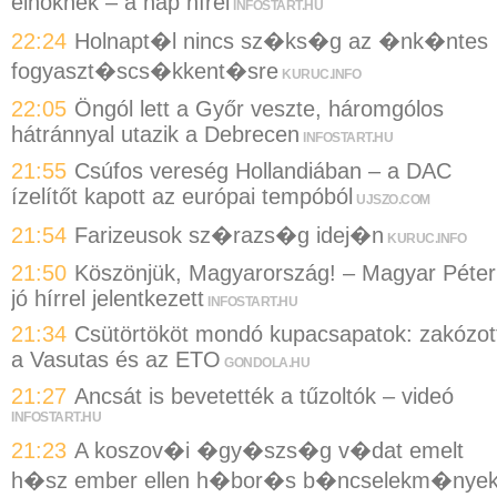
elnöknek – a nap hírei
INFOSTART.HU
22:24
Holnapt�l nincs sz�ks�g az �nk�ntes
fogyaszt�scs�kkent�sre
KURUC.INFO
22:05
Öngól lett a Győr veszte, háromgólos
hátránnyal utazik a Debrecen
INFOSTART.HU
21:55
Csúfos vereség Hollandiában – a DAC
ízelítőt kapott az európai tempóból
UJSZO.COM
21:54
Farizeusok sz�razs�g idej�n
KURUC.INFO
21:50
Köszönjük, Magyarország! – Magyar Péter
jó hírrel jelentkezett
INFOSTART.HU
21:34
Csütörtököt mondó kupacsapatok: zakózot
a Vasutas és az ETO
GONDOLA.HU
21:27
Ancsát is bevetették a tűzoltók – videó
INFOSTART.HU
21:23
A koszov�i �gy�szs�g v�dat emelt
h�sz ember ellen h�bor�s b�ncselekm�nye