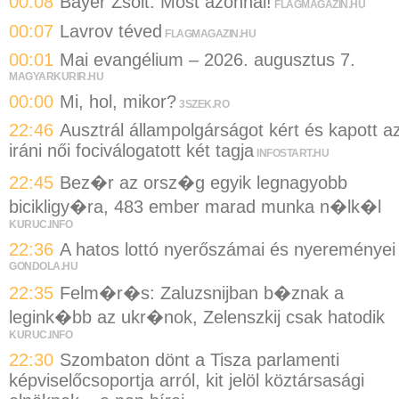
00:08
Bayer Zsolt: Most azonnal!
FLAGMAGAZIN.HU
00:07
Lavrov téved
FLAGMAGAZIN.HU
00:01
Mai evangélium – 2026. augusztus 7.
MAGYARKURIR.HU
00:00
Mi, hol, mikor?
3SZEK.RO
22:46
Ausztrál állampolgárságot kért és kapott a
iráni női fociválogatott két tagja
INFOSTART.HU
22:45
Bez�r az orsz�g egyik legnagyobb
bicikligy�ra, 483 ember marad munka n�lk�l
KURUC.INFO
22:36
A hatos lottó nyerőszámai és nyereményei
GONDOLA.HU
22:35
Felm�r�s: Zaluzsnijban b�znak a
legink�bb az ukr�nok, Zelenszkij csak hatodik
KURUC.INFO
22:30
Szombaton dönt a Tisza parlamenti
képviselőcsoportja arról, kit jelöl köztársasági