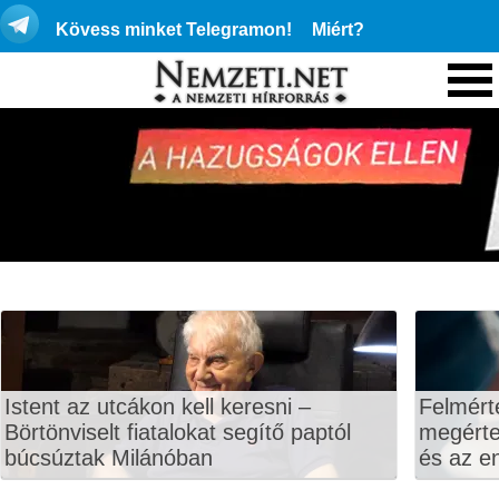
Kövess minket Telegramon!
Miért?
Istent az utcákon kell keresni –
Felmért
Börtönviselt fiatalokat segítő paptól
megértet
búcsúztak Milánóban
és az en