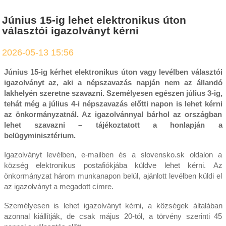
Június 15-ig lehet elektronikus úton
választói igazolványt kérni
2026-05-13 15:56
Június 15-ig kérhet elektronikus úton vagy levélben választói
igazolványt az, aki a népszavazás napján nem az állandó
lakhelyén szeretne szavazni. Személyesen egészen július 3-ig,
tehát még a július 4-i népszavazás előtti napon is lehet kérni
az önkormányzatnál. Az igazolvánnyal bárhol az országban
lehet szavazni – tájékoztatott a honlapján a
belügyminisztérium.
Igazolványt levélben, e-mailben és a slovensko.sk oldalon a
község elektronikus postafiókjába küldve lehet kérni. Az
önkormányzat három munkanapon belül, ajánlott levélben küldi el
az igazolványt a megadott címre.
Személyesen is lehet igazolványt kérni, a községek általában
azonnal kiállítják, de csak május 20-tól, a törvény szerinti 45