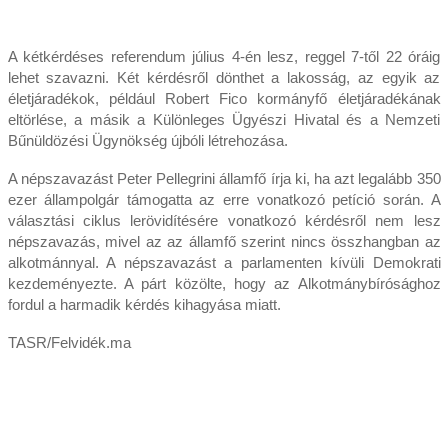
A kétkérdéses referendum július 4-én lesz, reggel 7-től 22 óráig
lehet szavazni. Két kérdésről dönthet a lakosság, az egyik az
életjáradékok, például Robert Fico kormányfő életjáradékának
eltörlése, a másik a Különleges Ügyészi Hivatal és a Nemzeti
Bűnüldözési Ügynökség újbóli létrehozása.
A népszavazást Peter Pellegrini államfő írja ki, ha azt legalább 350
ezer állampolgár támogatta az erre vonatkozó petíció során. A
választási ciklus lerövidítésére vonatkozó kérdésről nem lesz
népszavazás, mivel az az államfő szerint nincs összhangban az
alkotmánnyal. A népszavazást a parlamenten kívüli Demokrati
kezdeményezte. A párt közölte, hogy az Alkotmánybírósághoz
fordul a harmadik kérdés kihagyása miatt.
TASR/Felvidék.ma