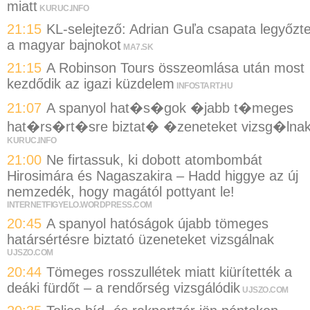
miatt
KURUC.INFO
21:15
KL-selejtező: Adrian Guľa csapata legyőzt
a magyar bajnokot
MA7.SK
21:15
A Robinson Tours összeomlása után most
kezdődik az igazi küzdelem
INFOSTART.HU
21:07
A spanyol hat�s�gok �jabb t�meges
hat�rs�rt�sre biztat� �zeneteket vizsg�lna
KURUC.INFO
21:00
Ne firtassuk, ki dobott atombombát
Hirosimára és Nagaszakira – Hadd higgye az új
nemzedék, hogy magától pottyant le!
INTERNETFIGYELO.WORDPRESS.COM
20:45
A spanyol hatóságok újabb tömeges
határsértésre biztató üzeneteket vizsgálnak
UJSZO.COM
20:44
Tömeges rosszullétek miatt kiürítették a
deáki fürdőt – a rendőrség vizsgálódik
UJSZO.COM