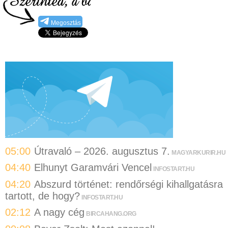
Megosztás
05:00
Útravaló – 2026. augusztus 7.
MAGYARKURIR.HU
04:40
Elhunyt Garamvári Vencel
INFOSTART.HU
04:20
Abszurd történet: rendőrségi kihallgatásra
tartott, de hogy?
INFOSTART.HU
02:12
A nagy cég
BIRCAHANG.ORG