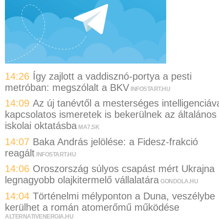
14:26
Így zajlott a vaddisznó-portya a pesti
metróban: megszólalt a BKV
INFOSTART.HU
14:09
Az új tanévtől a mesterséges intelligenciáv
kapcsolatos ismeretek is bekerülnek az általános
iskolai oktatásba
MA7.SK
14:07
Baka András jelölése: a Fidesz-frakció
reagált
INFOSTART.HU
14:06
Oroszország súlyos csapást mért Ukrajna
legnagyobb olajkitermelő vállalatára
GONDOLA.HU
14:04
Történelmi mélyponton a Duna, veszélybe
kerülhet a román atomerőmű működése
ALTERNATIVENERGIA.HU