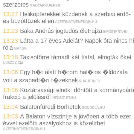
szerzetes
MAGYARKURIR.HU
13:27
Helikopterekkel küzdenek a szerbiai erdő-
és bozóttüzek ellen
ALTERNATIVENERGIA.HU
13:23
Baka András jogtudós életrajza
INFOSTART.HU
13:23
Látta a 17 éves Adelát? Napok óta nincs hí
róla
MA7.SK
13:15
Taxisofőrre támadt két fiatal, elfogták őket
UJSZO.COM
13:06
Egy h�t alatt h�rom hal�los �ldozata
volt a szabadt�ri t�zeknek
KURUC.INFO
13:06
Köztársasági elnök: döntött a kormánypárti
frakció a jelölésről
INFOSTART.HU
13:04
Balatonfüredi Borhetek
GONDOLA.HU
13:03
A Balaton vízszintje a jövőben a több ezer
évvel ezelőtti aszályokhoz is közelíthet
ALTERNATIVENERGIA.HU