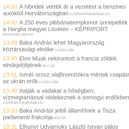
14:03
A hibridek vették át a vezetést a benzines
autóktól Horvátországban
ALTERNATIVENERGIA.HU
14:00
A 250 éves plébániatemplomot ünnepelték
a Hargita megyei Lövétén – KÉPRIPORT
MAGYARKURIR.HU
13:49
Baka András lehet Magyarország
köztársasági elnöke
UJSZO.COM
13:45
Elon Musk nekirontott a francia zöldek
elnökjelöltjének
MA7.SK
13:41
Ismét orosz olajfinomítókra mértek csapás
az ukrán erők
UJSZO.COM
13:40
Itatják a vadakat a hőségben,
vízmegtartással védekeznek a somogyi erdőkbe
ALTERNATIVENERGIA.HU
13:33
Baka Andrást jelöli államfőnek a Tisza
parlamenti frakciója
MA7.SK
13:31
Elhunyt Udvarnoky László István pálos