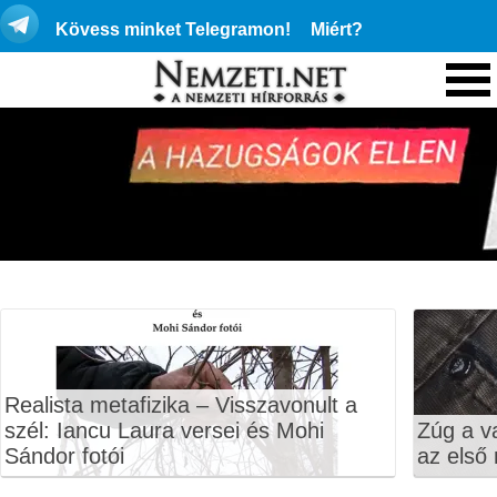
Kövess minket Telegramon!
Miért?
Realista metafizika – Visszavonult a
szél: Iancu Laura versei és Mohi
Zúg a v
Sándor fotói
az első 