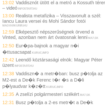
13:02
Vaddisznót ütött el a metró a Kossuth tére
– videó
INFOSTART.HU
13:00
Realista metafizika – Visszavonult a szél:
Iancu Laura versei és Mohi Sándor fotói
MAGYARKURIR.HU
12:59
Elképesztő népszerűségnek örvend a
Vinted, azonban nem árt óvatosnak lenni
MA7.SK
12:50
Eur�pa-bajnok a magyar n�i
�ttusacsapat
KURUC.INFO
12:42
Leendő köztársasági elnök: Magyar Péter
üzent
INFOSTART.HU
12:38
Vaddiszn� a metr�ban: busz p�tolja az
M2-est a De�k Ferenc t�r �s a D�li
p�lyaudvar k�z�tt
KURUC.INFO
12:35
A zselízi polgármesteri székért
MA7.SK
12:31
Busz p�tolja a 2-es metr�t a De�k