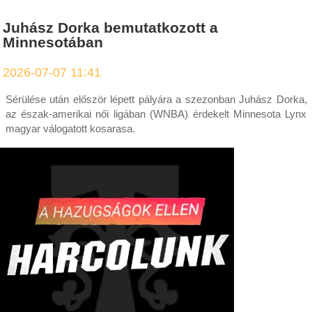
Juhász Dorka bemutatkozott a
Minnesotában
2026-07-07 11:41
Sérülése után először lépett pályára a szezonban Juhász Dorka,
az észak-amerikai női ligában (WNBA) érdekelt Minnesota Lynx
magyar válogatott kosarasa.