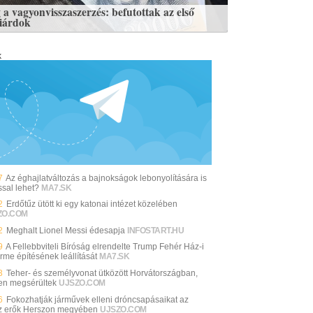
 a vagyonvisszaszerzés: befutottak az első
liárdok
k
7
Az éghajlatváltozás a bajnokságok lebonyolítására is
ssal lehet?
MA7.SK
2
Erdőtűz ütött ki egy katonai intézet közelében
ZO.COM
2
Meghalt Lionel Messi édesapja
INFOSTART.HU
9
A Fellebbviteli Bíróság elrendelte Trump Fehér Ház-i
rme építésének leállítását
MA7.SK
3
Teher- és személyvonat ütközött Horvátországban,
en megsérültek
UJSZO.COM
6
Fokozhatják járművek elleni dróncsapásaikat az
z erők Herszon megyében
UJSZO.COM