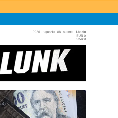
2026. augusztus 08., szombat
László
EUR
:0
USD
:0