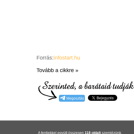
Forrás:
infostart.hu
Tovább a cikkre »
Megosztás
A fentiekkel együtt összesen
118 oldalt
szemlézünk.