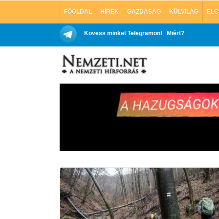
FŐOLDAL
HÍREK
GAZDASÁG
KÜLVILÁG
ELC
Kövess minket Telegramon!
Miért?