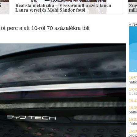
ó
Realista metafizika – Visszavonult a szél: Iancu
Zúg
Laura versei és Mohi Sándor fotói
mil
Híre
t perc alatt 10-ről 70 százalékra tölt
16:5
hatá
16:4
UJS
16:4
16:3
bálte
16:3
több
16:2
oros