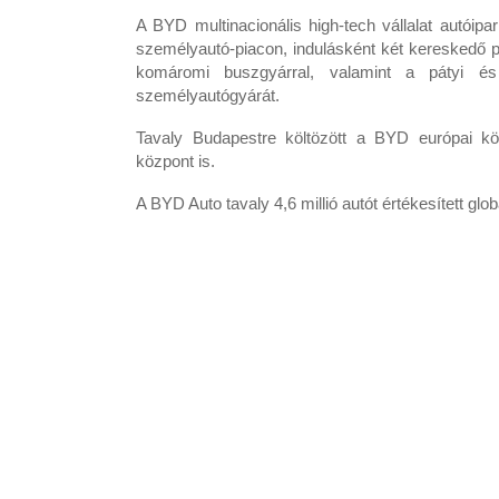
A BYD multinacionális high-tech vállalat autóip
személyautó-piacon, indulásként két kereskedő pa
komáromi buszgyárral, valamint a pátyi és 
személyautógyárát.
Tavaly Budapestre költözött a BYD európai köz
központ is.
A BYD Auto tavaly 4,6 millió autót értékesített glob