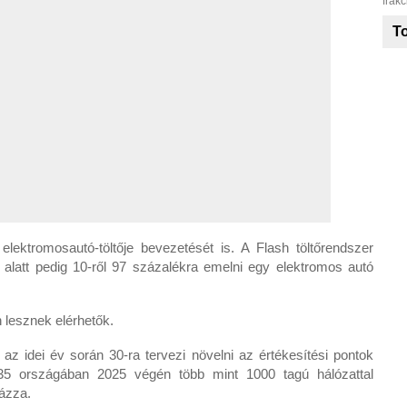
frakc
To
lektromosautó-töltője bevezetését is. A Flash töltőrendszer
c alatt pedig 10-ről 97 százalékra emelni egy elektromos autó
 lesznek elérhetők.
idei év során 30-ra tervezi növelni az értékesítési pontok
35 országában 2025 végén több mint 1000 tagú hálózattal
lázza.