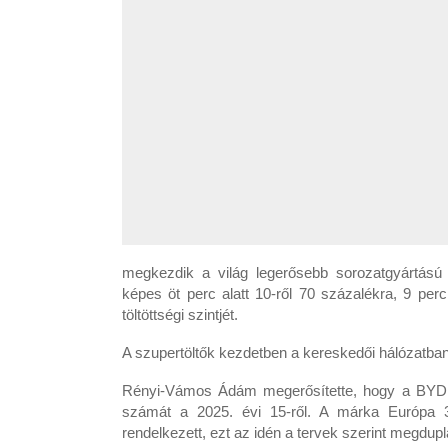
megkezdik a világ legerősebb sorozatgyártású e
képes öt perc alatt 10-ről 70 százalékra, 9 per
töltöttségi szintjét.
A szupertöltők kezdetben a kereskedői hálózatban
Rényi-Vámos Ádám megerősítette, hogy a BYD az 
számát a 2025. évi 15-ről. A márka Európa 
rendelkezett, ezt az idén a tervek szerint megdup