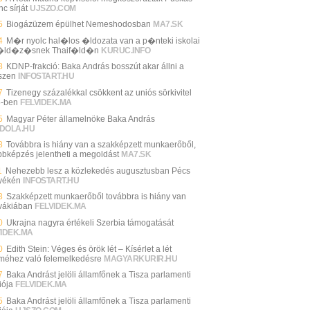
c sírját
UJSZO.COM
5
Biogázüzem épülhet Nemeshodosban
MA7.SK
4
M�r nyolc hal�los �ldozata van a p�nteki iskolai
�ld�z�snek Thaif�ld�n
KURUC.INFO
8
KDNP-frakció: Baka András bosszút akar állni a
szen
INFOSTART.HU
7
Tizenegy százalékkal csökkent az uniós sörkivitel
-ben
FELVIDEK.MA
5
Magyar Péter államelnöke Baka András
DOLA.HU
8
Továbbra is hiány van a szakképzett munkaerőből,
bbképzés jelentheti a megoldást
MA7.SK
1
Nehezebb lesz a közlekedés augusztusban Pécs
yékén
INFOSTART.HU
3
Szakképzett munkaerőből továbbra is hiány van
vákiában
FELVIDEK.MA
0
Ukrajna nagyra értékeli Szerbia támogatását
VIDEK.MA
0
Edith Stein: Véges és örök lét – Kísérlet a lét
lméhez való felemelkedésre
MAGYARKURIR.HU
7
Baka Andrást jelöli államfőnek a Tisza parlamenti
iója
FELVIDEK.MA
5
Baka Andrást jelöli államfőnek a Tisza parlamenti