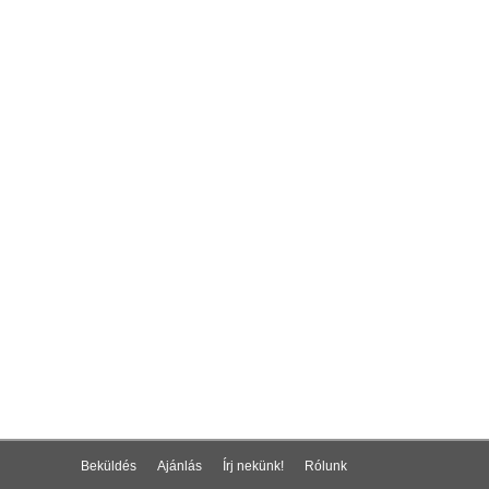
Beküldés
Ajánlás
Írj nekünk!
Rólunk