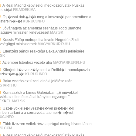
3
A Real Madrid képviselői megkoszorúzták Puskás
c sírját
FELVIDEK.MA
8
Toj�ssal dob�lt�k meg a koszov�i parlamentben a
sztereln�k�t
KURUC.INFO
7
Jóváhagyta az amerikai szenátus Todd Blanche
ságügyi miniszteri kinevezését
MA7.SK
6
Kocsis Fülöp metropolita levele Hegedűs Zsolt
zségügyi miniszternek
MAGYARKURIR.HU
1
Ellenzéki pártok reakciója Baka András jelölésére
.SK
0
Az ember Istenhez vezető útja
MAGYARKURIR.HU
9
Kiterjedt t�z vesz�lyezteti a Delibl�ti-homokpuszta
sziszt�m�j�t
KURUC.INFO
4
Baka András ezt üzeni elnöki jelölése után
START.HU
4
Kontrasztok a Limes Galériában: „E művekkel
sék az ellentétek által irányított egységet!” –
EKKEL
MA7.SK
0
Usz�lyok els�llyeszt�s�vel pr�b�lj�k
ben tartani a a cernavodai atomer�m�vet
UC.INFO
5
Több tízezren vettek részt a prágai melegfelvonuláson
ZO.COM
3
A Real Madrid képviselői megkoszorúzták Puskás