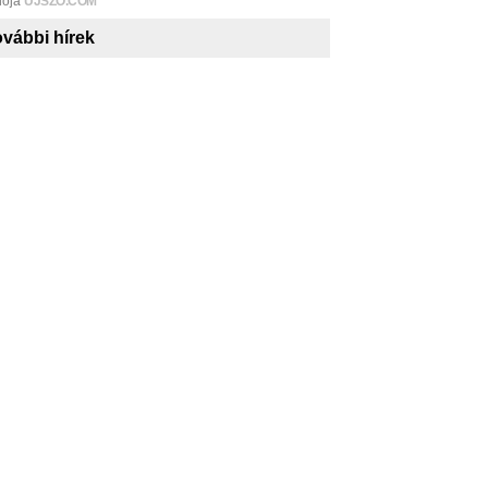
iója
UJSZO.COM
vábbi hírek