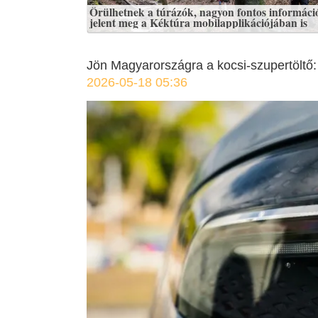
Örülhetnek a túrázók, nagyon fontos informáci
jelent meg a Kéktúra mobilapplikációjában is
Jön Magyarországra a kocsi-szupertöltő: ö
2026-05-18 05:36