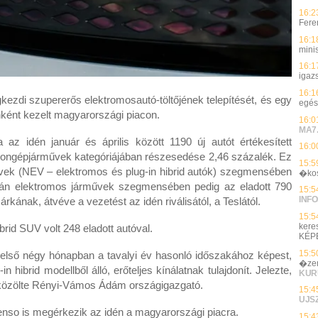
16:2
Feren
16:1
mini
16:1
igaz
16:1
kezdi szupererős elektromosautó-töltőjének telepítését, és egy
egés
ínként kezelt magyarországi piacon.
16:0
MA7
 idén január és április között 1190 új autót értékesített
16:0
ongépjárművek kategóriájában részesedése 2,46 százalék. Ez
15:5
művek (NEV – elektromos és plug-in hibrid autók) szegmensében
�ko
tán elektromos járművek szegmensében pedig az eladott 790
15:5
INFO
árkának, átvéve a vezetést az idén riválisától, a Teslától.
15:5
keres
rid SUV volt 248 eladott autóval.
KÉP
15:5
 első négy hónapban a tavalyi év hasonló időszakához képest,
�zem
 hibrid modellből álló, erőteljes kínálatnak tulajdonít. Jelezte,
KUR
– közölte Rényi-Vámos Ádám országigazgató.
15:4
UJS
Denso is megérkezik az idén a magyarországi piacra.
15:4