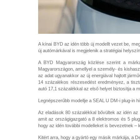
A kínai BYD az idén több új modellt vezet be, meg
új autómárkával is megjelenik a stratégiai helysz
A BYD Magyarország közlése szerint a márka az
Magyarországon, amellyel a személy- és kishasz
az adat ugyanakkor az új energiával hajtott jár
14 százalékos részesedést eredményez, a tisz
autó 17,1 százalékkal az első helyet biztosítja a m
Legnépszerűbb modellje a SEAL U DM-i plug-in hib
Az eladások 80 százalékkal bővültek az idén az
amit az országigazgató a 8 elektromos és 5 plug-in
hogy az idén további modelleket is bevezetnek 
Kitért arra, hogy a gyártó egy másik márkája, a 