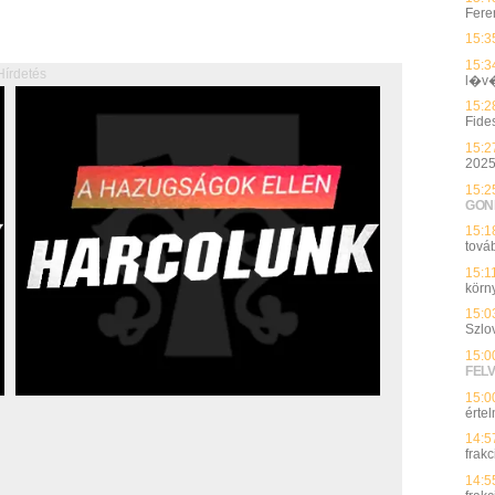
Feren
15:3
15:3
Hírdetés
l�v
15:2
Fide
15:2
2025
15:2
GON
15:1
tová
15:1
körn
15:0
Szlo
15:0
FEL
15:0
érte
14:5
frakc
14:5