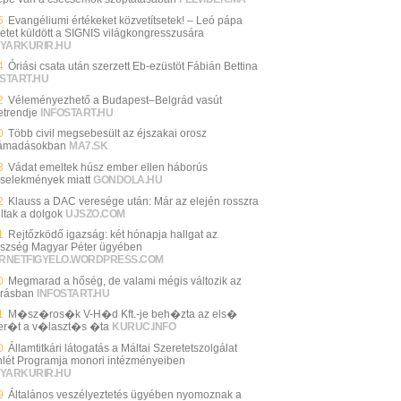
6
Evangéliumi értékeket közvetítsetek! – Leó pápa
etet küldött a SIGNIS világkongresszusára
YARKURIR.HU
4
Óriási csata után szerzett Eb-ezüstöt Fábián Bettina
START.HU
2
Véleményezhető a Budapest–Belgrád vasút
trendje
INFOSTART.HU
0
Több civil megsebesült az éjszakai orosz
támadásokban
MA7.SK
3
Vádat emeltek húsz ember ellen háborús
selekmények miatt
GONDOLA.HU
2
Klauss a DAC veresége után: Már az elején rosszra
ltak a dolgok
UJSZO.COM
1
Rejtőzködő igazság: két hónapja hallgat az
szség Magyar Péter ügyében
ERNETFIGYELO.WORDPRESS.COM
0
Megmarad a hőség, de valami mégis változik az
árásban
INFOSTART.HU
1
M�sz�ros�k V-H�d Kft.-je beh�zta az els�
er�t a v�laszt�s �ta
KURUC.INFO
0
Államtitkári látogatás a Máltai Szeretetszolgálat
nlét Programja monori intézményeiben
YARKURIR.HU
9
Általános veszélyeztetés ügyében nyomoznak a