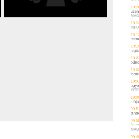
10:2
üzen
MAG
10:2
INFO
10:1
mene
10:1
légi
10:0
bűnc
10:0
fordu
10:0
ügyé
INT
10:0
időj
09:5
tend
09:5
Jele
MAG
09:4