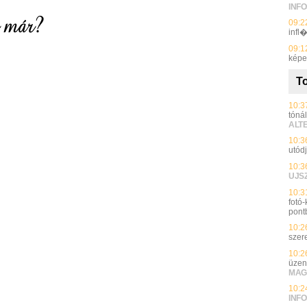
INFO
09:2
infl
09:1
képe
To
10:3
tónál
ALT
10:3
utód
10:3
UJS
10:3
fotó
pont
10:2
szer
10:2
üzen
MAG
10:2
INFO