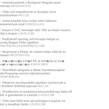
2
Véleményezhető a Budapest–Belgrád vasút
trendje
INFOSTART.HU
0
Több civil megsebesült az éjszakai orosz
támadásokban
MA7.SK
3
Vádat emeltek húsz ember ellen háborús
selekmények miatt
GONDOLA.HU
2
Klauss a DAC veresége után: Már az elején rosszra
ltak a dolgok
UJSZO.COM
1
Rejtőzködő igazság: két hónapja hallgat az
szség Magyar Péter ügyében
ERNETFIGYELO.WORDPRESS.COM
0
Megmarad a hőség, de valami mégis változik az
árásban
INFOSTART.HU
1
M�sz�ros�k V-H�d Kft.-je beh�zta az els�
er�t a v�laszt�s �ta
KURUC.INFO
0
Államtitkári látogatás a Máltai Szeretetszolgálat
nlét Programja monori intézményeiben
YARKURIR.HU
9
Általános veszélyeztetés ügyében nyomoznak a
i fürdőben történtek kapcsán
MA7.SK
6
Prostitúcióra és koldulásra kényszerített egy fiatal nőt
érfi, a gyerekeivel is zsarolta
UJSZO.COM
3
Több mint 3000 euró pénzbírságot is kaphat, ha
ben a tavakban fürdik
UJSZO.COM