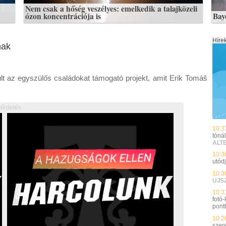
Nem csak a hőség veszélyes: emelkedik a talajközeli
ózon koncentrációja is
Bay
Híre
nak
dult az egyszülős családokat támogató projekt, amit Erik Tomáš
Hírdetés
10:3
tónál
ALT
10:3
utód
10:3
UJS
10:3
fotó
pont
10:2
szer