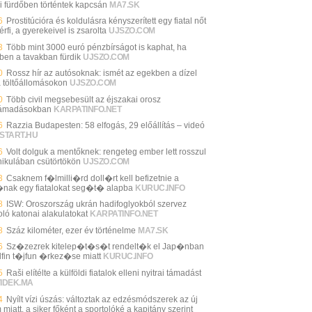
i fürdőben történtek kapcsán
MA7.SK
6
Prostitúcióra és koldulásra kényszerített egy fiatal nőt
érfi, a gyerekeivel is zsarolta
UJSZO.COM
3
Több mint 3000 euró pénzbírságot is kaphat, ha
ben a tavakban fürdik
UJSZO.COM
0
Rossz hír az autósoknak: ismét az egekben a dízel
a töltőállomásokon
UJSZO.COM
0
Több civil megsebesült az éjszakai orosz
támadásokban
KARPATINFO.NET
6
Razzia Budapesten: 58 elfogás, 29 előállítás – videó
START.HU
6
Volt dolguk a mentőknek: rengeteg ember lett rosszul
nikulában csütörtökön
UJSZO.COM
3
Csaknem f�lmilli�rd doll�rt kell befizetnie a
nak egy fiatalokat seg�t� alapba
KURUC.INFO
8
ISW: Oroszország ukrán hadifoglyokból szervez
oló katonai alakulatokat
KARPATINFO.NET
8
Száz kilométer, ezer év történelme
MA7.SK
6
Sz�zezrek kitelep�t�s�t rendelt�k el Jap�nban
lfin t�jfun �rkez�se miatt
KURUC.INFO
5
Raši elítélte a külföldi fiatalok elleni nyitrai támadást
VIDEK.MA
4
Nyílt vízi úszás: változtak az edzésmódszerek az új
miatt, a siker főként a sportolóké a kapitány szerint