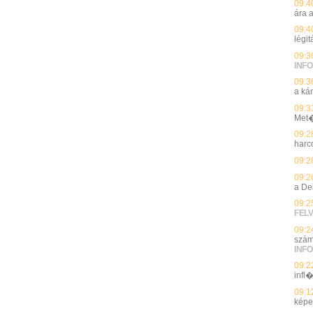
09:4
ára 
09:4
légi
09:3
INFO
09:3
a ká
09:3
Met�
09:2
harc
09:2
09:2
a De
09:2
FEL
09:2
szám 
INFO
09:2
infl
09:1
képe