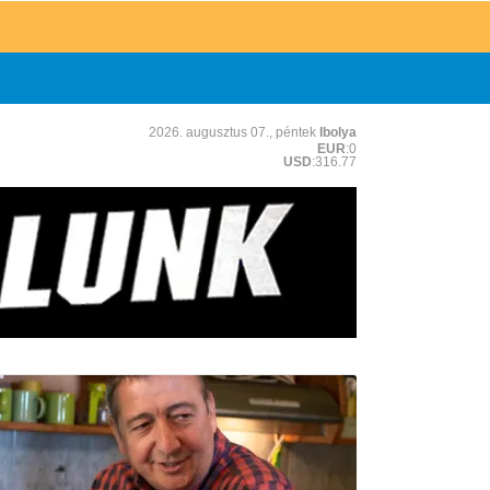
2026. augusztus 07., péntek
Ibolya
EUR
:0
USD
:316.77