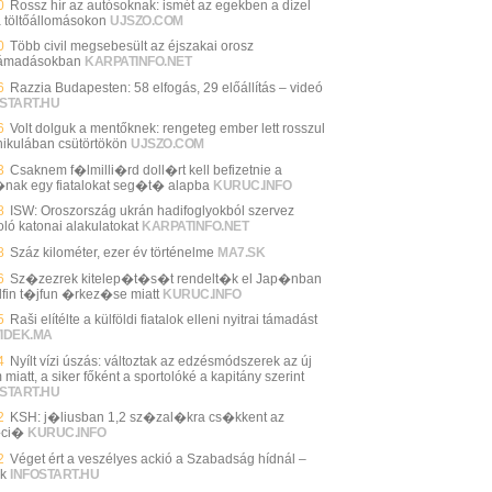
0
Rossz hír az autósoknak: ismét az egekben a dízel
a töltőállomásokon
UJSZO.COM
0
Több civil megsebesült az éjszakai orosz
támadásokban
KARPATINFO.NET
6
Razzia Budapesten: 58 elfogás, 29 előállítás – videó
START.HU
6
Volt dolguk a mentőknek: rengeteg ember lett rosszul
nikulában csütörtökön
UJSZO.COM
3
Csaknem f�lmilli�rd doll�rt kell befizetnie a
nak egy fiatalokat seg�t� alapba
KURUC.INFO
8
ISW: Oroszország ukrán hadifoglyokból szervez
oló katonai alakulatokat
KARPATINFO.NET
8
Száz kilométer, ezer év történelme
MA7.SK
6
Sz�zezrek kitelep�t�s�t rendelt�k el Jap�nban
lfin t�jfun �rkez�se miatt
KURUC.INFO
5
Raši elítélte a külföldi fiatalok elleni nyitrai támadást
VIDEK.MA
4
Nyílt vízi úszás: változtak az edzésmódszerek az új
miatt, a siker főként a sportolóké a kapitány szerint
START.HU
2
KSH: j�liusban 1,2 sz�zal�kra cs�kkent az
�ci�
KURUC.INFO
2
Véget ért a veszélyes ackió a Szabadság hídnál –
k
INFOSTART.HU