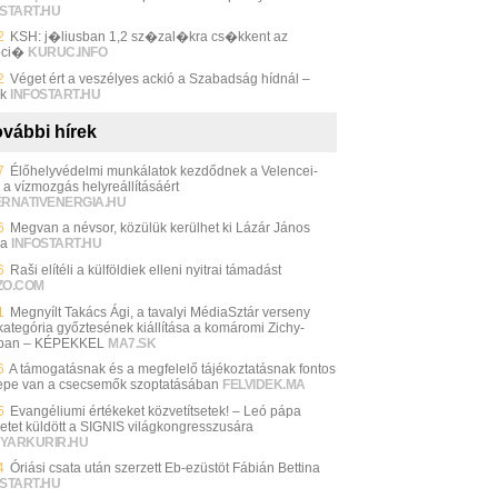
START.HU
2
KSH: j�liusban 1,2 sz�zal�kra cs�kkent az
�ci�
KURUC.INFO
2
Véget ért a veszélyes ackió a Szabadság hídnál –
k
INFOSTART.HU
vábbi hírek
7
Élőhelyvédelmi munkálatok kezdődnek a Velencei-
 a vízmozgás helyreállításáért
ERNATIVENERGIA.HU
6
Megvan a névsor, közülük kerülhet ki Lázár János
ja
INFOSTART.HU
6
Raši elítéli a külföldiek elleni nyitrai támadást
ZO.COM
1
Megnyílt Takács Ági, a tavalyi MédiaSztár verseny
-kategória győztesének kiállítása a komáromi Zichy-
ban – KÉPEKKEL
MA7.SK
6
A támogatásnak és a megfelelő tájékoztatásnak fontos
epe van a csecsemők szoptatásában
FELVIDEK.MA
6
Evangéliumi értékeket közvetítsetek! – Leó pápa
etet küldött a SIGNIS világkongresszusára
YARKURIR.HU
4
Óriási csata után szerzett Eb-ezüstöt Fábián Bettina
START.HU