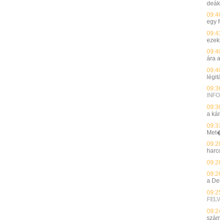
deák
09:4
egy f
09:4
ezek
09:4
ára 
09:4
légi
09:3
INFO
09:3
a ká
09:3
Met�
09:2
harc
09:2
09:2
a De
09:2
FEL
09:2
szám 