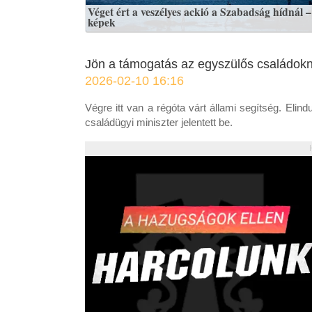
Véget ért a veszélyes ackió a Szabadság hídnál –
képek
Jön a támogatás az egyszülős családok
2026-02-10 16:16
Végre itt van a régóta várt állami segítség. Elin
családügyi miniszter jelentett be.