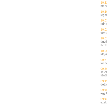
10:1
mene
10:1
légi
10:0
bűnc
10:0
fordu
10:0
ügyé
INT
10:0
időj
09:5
tend
09:5
Jele
MAG
09:4
deák
09:4
egy f
09:4
ezek