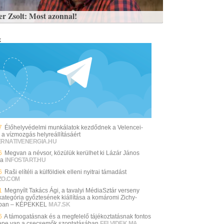
er Zsolt: Most azonnal!
k
7
Élőhelyvédelmi munkálatok kezdődnek a Velencei-
 a vízmozgás helyreállításáért
ERNATIVENERGIA.HU
6
Megvan a névsor, közülük kerülhet ki Lázár János
ja
INFOSTART.HU
6
Raši elítéli a külföldiek elleni nyitrai támadást
ZO.COM
1
Megnyílt Takács Ági, a tavalyi MédiaSztár verseny
-kategória győztesének kiállítása a komáromi Zichy-
ban – KÉPEKKEL
MA7.SK
6
A támogatásnak és a megfelelő tájékoztatásnak fontos
epe van a csecsemők szoptatásában
FELVIDEK.MA