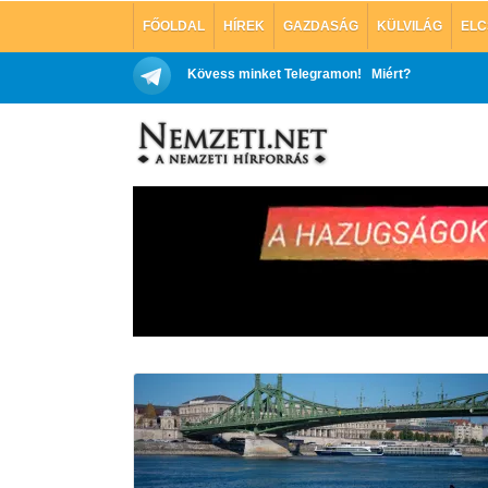
FŐOLDAL
HÍREK
GAZDASÁG
KÜLVILÁG
ELC
Kövess minket Telegramon!
Miért?