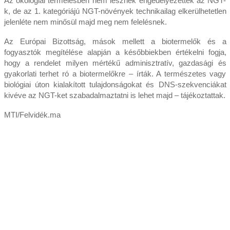
Az ökológiai termelésben nem lesznek engedélyezettek az NGT-
k, de az 1. kategóriájú NGT-növények technikailag elkerülhetetlen
jelenléte nem minősül majd meg nem felelésnek.
Az Európai Bizottság, mások mellett a biotermelők és a
fogyasztók megítélése alapján a későbbiekben értékelni fogja,
hogy a rendelet milyen mértékű adminisztratív, gazdasági és
gyakorlati terhet ró a biotermelőkre – írták. A természetes vagy
biológiai úton kialakított tulajdonságokat és DNS-szekvenciákat
kivéve az NGT-ket szabadalmaztatni is lehet majd – tájékoztattak.
MTI/Felvidék.ma