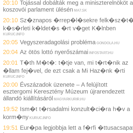
20:10
Tojással dobálták meg a miniszterelnököt a
koszovói parlament ülésén
MA7.SK
20:10
Sz�znapos �rrep�l�sekre felk�sz�t
k�s�rleti k�ldet�s �rt v�get K�lnben
KURUC.INFO
20:05
Vegyszeradagolási probléma
GONDOLA.HU
20:04
Az ötös lottó nyerőszámai
INFOSTART.HU
20:01
T�th M�t�: t�tje van, mi t�rt�nik az
�llam fej�vel, de ezt csak a Mi Haz�nk �rti
KURUC.INFO
20:00
Évszázadok üzenete – A felújított
esztergomi Keresztény Múzeum újrarendezett
állandó kiállításáról
MAGYARKURIR.HU
19:52
Ism�t t�rsadalmi konzult�ci�ra h�v a
korm�ny
KURUC.INFO
19:51
Eur�pa legjobbja lett a f�rfi �ttusacsapa