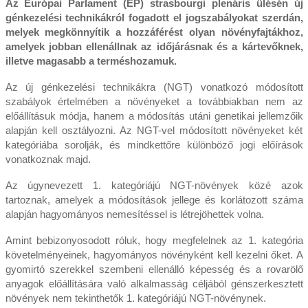
Az Európai Parlament (EP) strasbourgi plenáris ülésén új
génkezelési technikákról fogadott el jogszabályokat szerdán,
melyek megkönnyítik a hozzáférést olyan növényfajtákhoz,
amelyek jobban ellenállnak az időjárásnak és a kártevőknek,
illetve magasabb a terméshozamuk.
Az új génkezelési technikákra (NGT) vonatkozó módosított
szabályok értelmében a növényeket a továbbiakban nem az
előállításuk módja, hanem a módosítás utáni genetikai jellemzőik
alapján kell osztályozni. Az NGT-vel módosított növényeket két
kategóriába sorolják, és mindkettőre különböző jogi előírások
vonatkoznak majd.
Az úgynevezett 1. kategóriájú NGT-növények közé azok
tartoznak, amelyek a módosítások jellege és korlátozott száma
alapján hagyományos nemesítéssel is létrejöhettek volna.
Amint bebizonyosodott róluk, hogy megfelelnek az 1. kategória
követelményeinek, hagyományos növényként kell kezelni őket. A
gyomirtó szerekkel szembeni ellenálló képesség és a rovarölő
anyagok előállítására való alkalmasság céljából génszerkesztett
növények nem tekinthetők 1. kategóriájú NGT-növénynek.