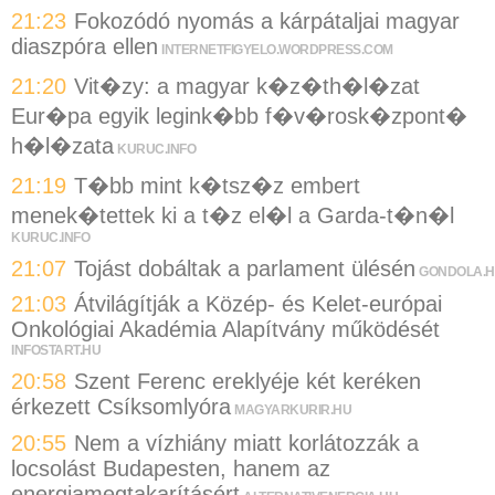
21:23
Fokozódó nyomás a kárpátaljai magyar
diaszpóra ellen
INTERNETFIGYELO.WORDPRESS.COM
21:20
Vit�zy: a magyar k�z�th�l�zat
Eur�pa egyik legink�bb f�v�rosk�zpont�
h�l�zata
KURUC.INFO
21:19
T�bb mint k�tsz�z embert
menek�tettek ki a t�z el�l a Garda-t�n�l
KURUC.INFO
21:07
Tojást dobáltak a parlament ülésén
GONDOLA.
21:03
Átvilágítják a Közép- és Kelet-európai
Onkológiai Akadémia Alapítvány működését
INFOSTART.HU
20:58
Szent Ferenc ereklyéje két keréken
érkezett Csíksomlyóra
MAGYARKURIR.HU
20:55
Nem a vízhiány miatt korlátozzák a
locsolást Budapesten, hanem az
energiamegtakarításért