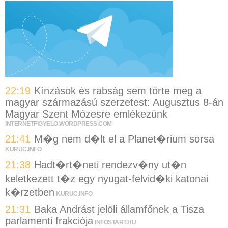
22:19
Kínzások és rabság sem törte meg a
magyar származású szerzetest: Augusztus 8-án
Magyar Szent Mózesre emlékezünk
INTERNETFIGYELO.WORDPRESS.COM
21:41
M�g nem d�lt el a Planet�rium sorsa
KURUC.INFO
21:38
Hadt�rt�neti rendezv�ny ut�n
keletkezett t�z egy nyugat-felvid�ki katonai
k�rzetben
KURUC.INFO
21:31
Baka Andrást jelöli államfőnek a Tisza
parlamenti frakciója
INFOSTART.HU