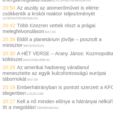
ALTERNATIVENERGIA.HU
20:50
Az aszály az atomerőművet is elérte:
csökkentik a krskói reaktor teljesítményét
ALTERNATIVENERGIA.HU
20:42
Több tízezren vettek részt a prágai
melegfelvonuláson
MA7.SK
20:39
Eldől a planetárium jövője – posztolt a
miniszter
INFOSTART.HU
20:30
A HÉT VERSE – Arany János: Kozmopolit
költészet
MAGYARKURIR.HU
20:29
Az amerikai hadsereg váratlanul
menesztette az egyik kulcsfontosságú európai
tábornokát
MA7.SK
20:19
Emberhátrányban is pontott szerzett a KF
idegenben
UJSZO.COM
20:17
Kell a nő minden előnye a hátrányai nélkül
Itt a megoldás!
FERFIHANG.HU