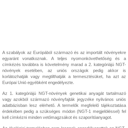
A szabályok az Európából származó és az importált növényekre
egyaránt vonatkoznak. A teljes nyomonkövethetőség és a
címkézés továbbra is követelmény marad a 2. kategóriájú NGT-
növények esetében, az uniós országok pedig akkor is
korlátozhatják vagy megtilthatják a termesztésüket, ha azt az
Európai Unió egyébként engedélyezte.
Az 1. kategóriájú NGT-növények genetikai anyagát tartalmazó
vagy azokból származó növényfajták jegyzéke nyilvános uniós
adatbázisban lesz elérhető. A termelők megfelelő tájékoztatása
érdekében pedig a szükséges módon (NGT-1 megjelöléssel) fel
kell címkézni minden vetőmagzsákot és szaporítóanyagot.