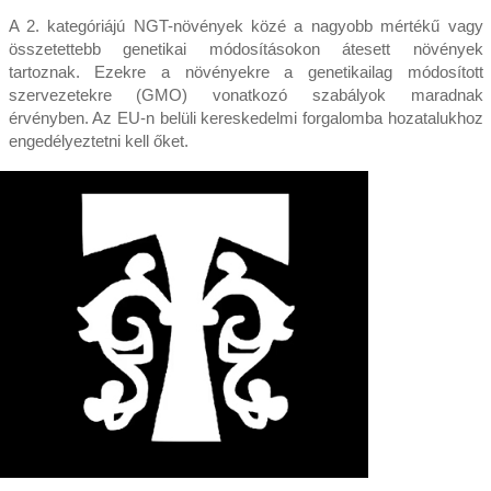
A 2. kategóriájú NGT-növények közé a nagyobb mértékű vagy
összetettebb genetikai módosításokon átesett növények
tartoznak. Ezekre a növényekre a genetikailag módosított
szervezetekre (GMO) vonatkozó szabályok maradnak
érvényben. Az EU-n belüli kereskedelmi forgalomba hozatalukhoz
engedélyeztetni kell őket.