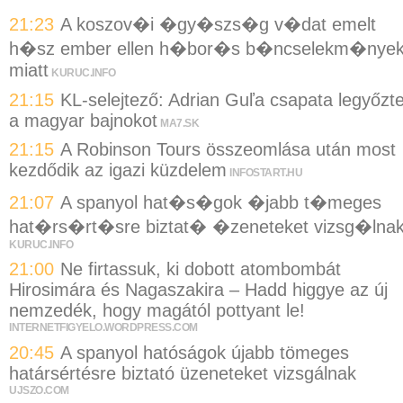
21:23
A koszov�i �gy�szs�g v�dat emelt
h�sz ember ellen h�bor�s b�ncselekm�nye
miatt
KURUC.INFO
21:15
KL-selejtező: Adrian Guľa csapata legyőzt
a magyar bajnokot
MA7.SK
21:15
A Robinson Tours összeomlása után most
kezdődik az igazi küzdelem
INFOSTART.HU
21:07
A spanyol hat�s�gok �jabb t�meges
hat�rs�rt�sre biztat� �zeneteket vizsg�lna
KURUC.INFO
21:00
Ne firtassuk, ki dobott atombombát
Hirosimára és Nagaszakira – Hadd higgye az új
nemzedék, hogy magától pottyant le!
INTERNETFIGYELO.WORDPRESS.COM
20:45
A spanyol hatóságok újabb tömeges
határsértésre biztató üzeneteket vizsgálnak
UJSZO.COM