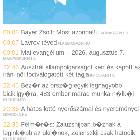
00:08
Bayer Zsolt: Most azonnal!
FLAGMAGAZIN.HU
00:07
Lavrov téved
FLAGMAGAZIN.HU
00:01
Mai evangélium – 2026. augusztus 7.
MAGYARKURIR.HU
22:46
Ausztrál állampolgárságot kért és kapott a
iráni női fociválogatott két tagja
INFOSTART.HU
22:45
Bez�r az orsz�g egyik legnagyobb
bicikligy�ra, 483 ember marad munka n�lk�l
KURUC.INFO
22:36
A hatos lottó nyerőszámai és nyereményei
GONDOLA.HU
22:35
Felm�r�s: Zaluzsnijban b�znak a
legink�bb az ukr�nok, Zelenszkij csak hatodik
KURUC.INFO