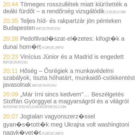
20:44
Tömeges rosszullétek miatt kiürítették a
deáki fürdőt – a rendőrség vizsgálódik
UJSZO.COM
20:35
Teljes híd- és rakpartzár jön pénteken
Budapesten
INFOSTART.HU
20:28
Pedofilvad�szat-el�zetes: kifogt�k a
dunai hom�rt
KURUC.INFO
20:23
Vinícius Júnior és a Madrid is engedett
INFOSTART.HU
20:11
Hőség – Ősrégiek a munkavédelmi
szabályok, tiszta hőhatárt, munkaidő-csökkentést
javasolnak
INFOSTART.HU
20:09
„Már írni sincs kedvem”… Beszélgetés
Stoffán Györggyel a magyarságról és a világról
INTERNETFIGYELO.WORDPRESS.COM
20:07
Jogtalan vagyonszerz�ssel
gyan�s�tott�k meg Ukrajna volt washingtoni
nagyk�vet�t
KURUC.INFO