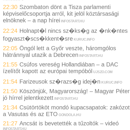
22:30
Szombaton dönt a Tisza parlamenti
képviselőcsoportja arról, kit jelöl köztársasági
elnöknek – a nap hírei
INFOSTART.HU
22:24
Holnapt�l nincs sz�ks�g az �nk�ntes
fogyaszt�scs�kkent�sre
KURUC.INFO
22:05
Öngól lett a Győr veszte, háromgólos
hátránnyal utazik a Debrecen
INFOSTART.HU
21:55
Csúfos vereség Hollandiában – a DAC
ízelítőt kapott az európai tempóból
UJSZO.COM
21:54
Farizeusok sz�razs�g idej�n
KURUC.INFO
21:50
Köszönjük, Magyarország! – Magyar Péter
jó hírrel jelentkezett
INFOSTART.HU
21:34
Csütörtököt mondó kupacsapatok: zakózot
a Vasutas és az ETO
GONDOLA.HU
21:27
Ancsát is bevetették a tűzoltók – videó
INFOSTART.HU