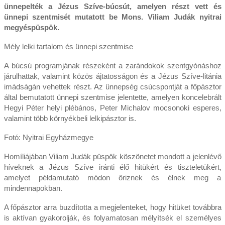
ünnepelték a Jézus Szíve-búcsút, amelyen részt vett és
ünnepi szentmisét mutatott be Mons. Viliam Judák nyitrai
megyéspüspök.
Mély lelki tartalom és ünnepi szentmise
A búcsú programjának részeként a zarándokok szentgyónáshoz
járulhattak, valamint közös ájtatosságon és a Jézus Szíve-litánia
imádságán vehettek részt. Az ünnepség csúcspontját a főpásztor
által bemutatott ünnepi szentmise jelentette, amelyen koncelebrált
Hegyi Péter helyi plébános, Peter Michalov mocsonoki esperes,
valamint több környékbeli lelkipásztor is.
Fotó: Nyitrai Egyházmegye
Homíliájában Viliam Judák püspök köszönetet mondott a jelenlévő
híveknek a Jézus Szíve iránti élő hitükért és tiszteletükért,
amelyet példamutató módon őriznek és élnek meg a
mindennapokban.
A főpásztor arra buzdította a megjelenteket, hogy hitüket továbbra
is aktívan gyakorolják, és folyamatosan mélyítsék el személyes