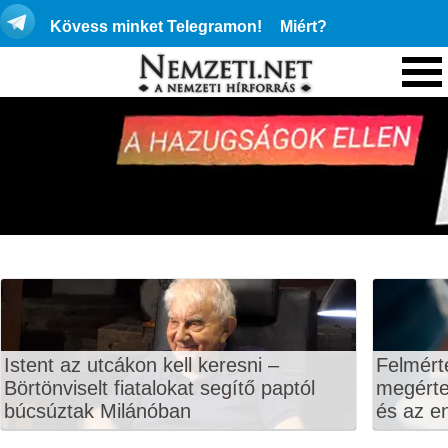
Kövess minket Telegramon!
Miért?
Istent az utcákon kell keresni –
Felmért
Börtönviselt fiatalokat segítő paptól
megértet
búcsúztak Milánóban
és az en