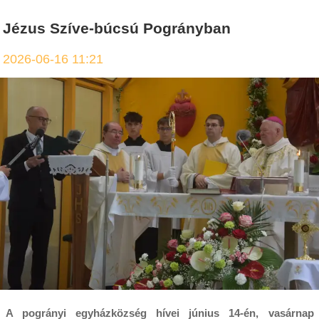
Jézus Szíve-búcsú Pogrányban
2026-06-16 11:21
A pogrányi egyházközség hívei június 14-én, vasárnap