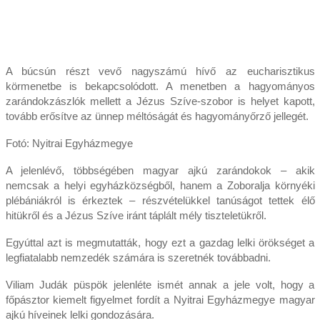
A búcsún részt vevő nagyszámú hívő az eucharisztikus
körmenetbe is bekapcsolódott. A menetben a hagyományos
zarándokzászlók mellett a Jézus Szíve-szobor is helyet kapott,
tovább erősítve az ünnep méltóságát és hagyományőrző jellegét.
Fotó: Nyitrai Egyházmegye
A jelenlévő, többségében magyar ajkú zarándokok – akik
nemcsak a helyi egyházközségből, hanem a Zoboralja környéki
plébániákról is érkeztek – részvételükkel tanúságot tettek élő
hitükről és a Jézus Szíve iránt táplált mély tiszteletükről.
Egyúttal azt is megmutatták, hogy ezt a gazdag lelki örökséget a
legfiatalabb nemzedék számára is szeretnék továbbadni.
Viliam Judák püspök jelenléte ismét annak a jele volt, hogy a
főpásztor kiemelt figyelmet fordít a Nyitrai Egyházmegye magyar
ajkú híveinek lelki gondozására.