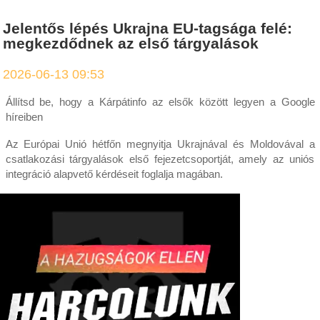
Jelentős lépés Ukrajna EU-tagsága felé:
megkezdődnek az első tárgyalások
2026-06-13 09:53
Állítsd be, hogy a Kárpátinfo az elsők között legyen a Google
híreiben
Az Európai Unió hétfőn megnyitja Ukrajnával és Moldovával a
csatlakozási tárgyalások első fejezetcsoportját, amely az uniós
integráció alapvető kérdéseit foglalja magában.