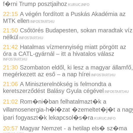
f�rni Trump posztjaihoz
KURUC.INFO
22:15
A végén fordított a Puskás Akadémia az
MTK ellen
INFOSTART.HU
21:50
Csőtörés Budapesten, sokan maradtak víz
nélkül
INFOSTART.HU
21:42
Hatalmas vízmennyiség miatt pörgött az
óra a CATL-gyárnál – itt a hivatalos válasz
INFOSTART.HU
21:30
Szombaton eldől, ki lesz a magyar államfő,
megérkezett az eső – a nap hírei
INFOSTART.HU
21:06
A Miniszterelnökség is felmondta a
keretszerződést Balásy Gyula cégével
INFOSTART.HU
21:02
Rom�ni�ban felhatalmazt�k a
villamosenergia-h�l�zat �zemeltet�j�t a nag
ipari fogyaszt�k lekapcsol�s�ra
KURUC.INFO
20:57
Magyar Nemzet - a hetilap els� sz�ma