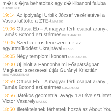
m�ris �jra behatoltak egy d�l-libanoni faluba
KURUC.INFO
19:14
Az ipolysági Urblík József vezérletével a
Vasas kiütötte a ZTE-t
MA7.SK
19:06
Öttusa Eb – A magyar férfi csapat arany-,
Tamás Botond ezüstérmes
INFOSTART.HU
19:05
Szerbia erősíteni szeretné az
együttműködést Ukrajnával
MA7.SK
19:05
Négy templomi koncert
GONDOLA.HU
19:00
Új jelölt a Pannonhalmi Főapátságban –
Megkezdi szerzetesi útját Gurányi Krisztián
MAGYARKURIR.HU
18:59
Öttusa Eb – A magyar férfi csapat arany-,
Tamás Botond ezüstérmes
UJSZO.COM
18:56
Játékos geometria, avagy 120 éve születet
Victor Vasarely
MA7.SK
18:50
Illetéktelenek férhettek hozzá az About Yo