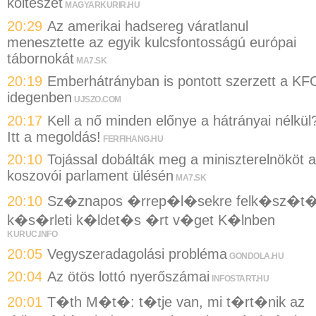
költészet
MAGYARKURIR.HU
20:29
Az amerikai hadsereg váratlanul
menesztette az egyik kulcsfontosságú európai
tábornokát
MA7.SK
20:19
Emberhátrányban is pontott szerzett a KF
idegenben
UJSZO.COM
20:17
Kell a nő minden előnye a hátrányai nélkül
Itt a megoldás!
FERFIHANG.HU
20:10
Tojással dobálták meg a miniszterelnököt a
koszovói parlament ülésén
MA7.SK
20:10
Sz�znapos �rrep�l�sekre felk�sz�t
k�s�rleti k�ldet�s �rt v�get K�lnben
KURUC.INFO
20:05
Vegyszeradagolási probléma
GONDOLA.HU
20:04
Az ötös lottó nyerőszámai
INFOSTART.HU
20:01
T�th M�t�: t�tje van, mi t�rt�nik az