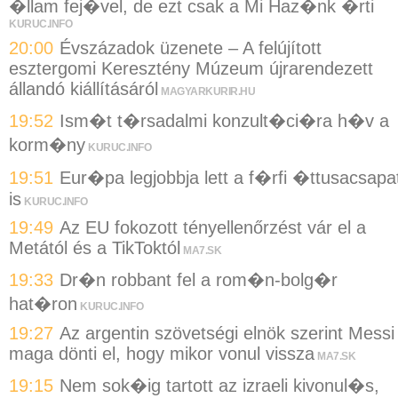
�llam fej�vel, de ezt csak a Mi Haz�nk �rti
KURUC.INFO
20:00
Évszázadok üzenete – A felújított
esztergomi Keresztény Múzeum újrarendezett
állandó kiállításáról
MAGYARKURIR.HU
19:52
Ism�t t�rsadalmi konzult�ci�ra h�v a
korm�ny
KURUC.INFO
19:51
Eur�pa legjobbja lett a f�rfi �ttusacsapa
is
KURUC.INFO
19:49
Az EU fokozott tényellenőrzést vár el a
Metától és a TikToktól
MA7.SK
19:33
Dr�n robbant fel a rom�n-bolg�r
hat�ron
KURUC.INFO
19:27
Az argentin szövetségi elnök szerint Messi
maga dönti el, hogy mikor vonul vissza
MA7.SK
19:15
Nem sok�ig tartott az izraeli kivonul�s,