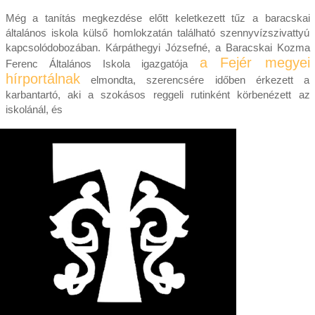
Még a tanítás megkezdése előtt keletkezett tűz a baracskai
általános iskola külső homlokzatán található szennyvízszivattyú
kapcsolódobozában. Kárpáthegyi Józsefné, a Baracskai Kozma
a Fejér megyei
Ferenc Általános Iskola igazgatója
hírportálnak
elmondta, szerencsére időben érkezett a
karbantartó, aki a szokásos reggeli rutinként körbenézett az
iskolánál, és