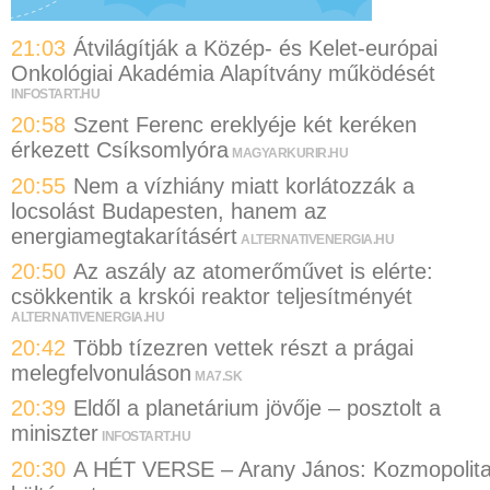
21:03
Átvilágítják a Közép- és Kelet-európai
Onkológiai Akadémia Alapítvány működését
INFOSTART.HU
20:58
Szent Ferenc ereklyéje két keréken
érkezett Csíksomlyóra
MAGYARKURIR.HU
20:55
Nem a vízhiány miatt korlátozzák a
locsolást Budapesten, hanem az
energiamegtakarításért
ALTERNATIVENERGIA.HU
20:50
Az aszály az atomerőművet is elérte:
csökkentik a krskói reaktor teljesítményét
ALTERNATIVENERGIA.HU
20:42
Több tízezren vettek részt a prágai
melegfelvonuláson
MA7.SK
20:39
Eldől a planetárium jövője – posztolt a
miniszter
INFOSTART.HU
20:30
A HÉT VERSE – Arany János: Kozmopolit