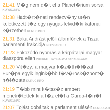
21:41
M�g nem d�lt el a Planet�rium sorsa
KURUC.INFO
21:38
Hadt�rt�neti rendezv�ny ut�n
keletkezett t�z egy nyugat-felvid�ki katonai
k�rzetben
KURUC.INFO
21:31
Baka Andrást jelöli államfőnek a Tisza
parlamenti frakciója
INFOSTART.HU
21:23
Fokozódó nyomás a kárpátaljai magyar
diaszpóra ellen
INTERNETFIGYELO.WORDPRESS.COM
21:20
Vit�zy: a magyar k�z�th�l�zat
Eur�pa egyik legink�bb f�v�rosk�zpont�
h�l�zata
KURUC.INFO
21:19
T�bb mint k�tsz�z embert
menek�tettek ki a t�z el�l a Garda-t�n�l
KURUC.INFO
21:07
Tojást dobáltak a parlament ülésén
GONDOLA.