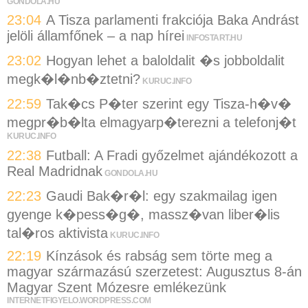
GONDOLA.HU
23:04
A Tisza parlamenti frakciója Baka Andrást
jelöli államfőnek – a nap hírei
INFOSTART.HU
23:02
Hogyan lehet a baloldalit �s jobboldalit
megk�l�nb�ztetni?
KURUC.INFO
22:59
Tak�cs P�ter szerint egy Tisza-h�v�
megpr�b�lta elmagyarp�terezni a telefonj�t
KURUC.INFO
22:38
Futball: A Fradi győzelmet ajándékozott a
Real Madridnak
GONDOLA.HU
22:23
Gaudi Bak�r�l: egy szakmailag igen
gyenge k�pess�g�, massz�van liber�lis
tal�ros aktivista
KURUC.INFO
22:19
Kínzások és rabság sem törte meg a
magyar származású szerzetest: Augusztus 8-án
Magyar Szent Mózesre emlékezünk
INTERNETFIGYELO.WORDPRESS.COM