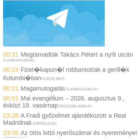
00:31
Megtámadták Takács Pétert a nyílt utcán
FLAGMAGAZIN.HU
00:24
Fizet�kapun�l robbantottak a gerill�k
Kolumbi�ban
KURUC.INFO
00:21
Magamutogatás
FLAGMAGAZIN.HU
00:01
Mai evangélium – 2026. augusztus 9.,
évközi 19. vasárnap
MAGYARKURIR.HU
23:28
A Fradi győzelmet ajándékozott a Real
Madridnak
GONDOLA.HU
23:06
Az ötös lottó nyerőszámai és nyereményei