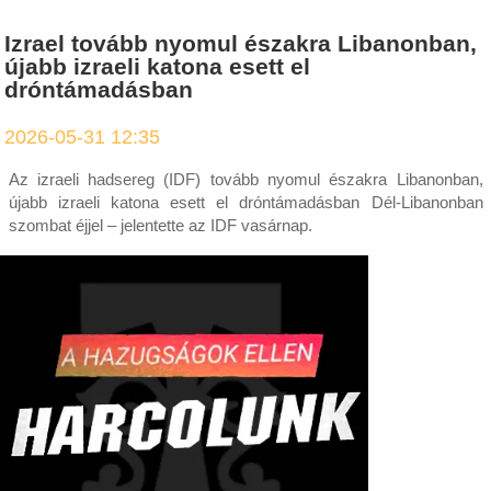
Izrael tovább nyomul északra Libanonban,
újabb izraeli katona esett el
dróntámadásban
2026-05-31 12:35
Az izraeli hadsereg (IDF) tovább nyomul északra Libanonban,
újabb izraeli katona esett el dróntámadásban Dél-Libanonban
szombat éjjel – jelentette az IDF vasárnap.