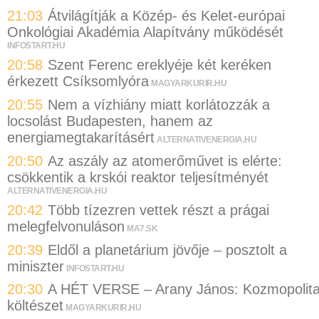
21:03
Átvilágítják a Közép- és Kelet-európai
Onkológiai Akadémia Alapítvány működését
INFOSTART.HU
20:58
Szent Ferenc ereklyéje két keréken
érkezett Csíksomlyóra
MAGYARKURIR.HU
20:55
Nem a vízhiány miatt korlátozzák a
locsolást Budapesten, hanem az
energiamegtakarításért
ALTERNATIVENERGIA.HU
20:50
Az aszály az atomerőművet is elérte:
csökkentik a krskói reaktor teljesítményét
ALTERNATIVENERGIA.HU
20:42
Több tízezren vettek részt a prágai
melegfelvonuláson
MA7.SK
20:39
Eldől a planetárium jövője – posztolt a
miniszter
INFOSTART.HU
20:30
A HÉT VERSE – Arany János: Kozmopolit
költészet
MAGYARKURIR.HU