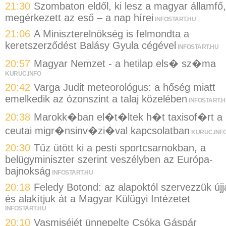
21:30
Szombaton eldől, ki lesz a magyar államfő,
megérkezett az eső – a nap hírei
INFOSTART.HU
21:06
A Miniszterelnökség is felmondta a
keretszerződést Balásy Gyula cégével
INFOSTART.HU
20:57
Magyar Nemzet - a hetilap els� sz�ma
KURUC.INFO
20:42
Varga Judit meteorológus: a hőség miatt
emelkedik az ózonszint a talaj közelében
INFOSTART.
20:38
Marokk�ban el�t�ltek h�t taxisof�rt a
ceutai migr�nsinv�zi�val kapcsolatban
KURUC.INF
20:30
Tűz ütött ki a pesti sportcsarnokban, a
belügyminiszter szerint veszélyben az Európa-
bajnokság
INFOSTART.HU
20:18
Feledy Botond: az alapoktól szervezzük újj
és alakítjuk át a Magyar Külügyi Intézetet
INFOSTART.HU
20:10
Vasmiséjét ünnepelte Csóka Gáspár