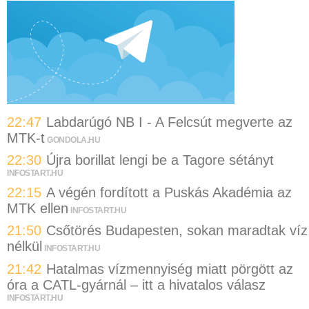
22:47
Labdarúgó NB I - A Felcsút megverte az
MTK-t
GONDOLA.HU
22:30
Újra borillat lengi be a Tagore sétányt
INFOSTART.HU
22:15
A végén fordított a Puskás Akadémia az
MTK ellen
INFOSTART.HU
21:50
Csőtörés Budapesten, sokan maradtak víz
nélkül
INFOSTART.HU
21:42
Hatalmas vízmennyiség miatt pörgött az
óra a CATL-gyárnál – itt a hivatalos válasz
INFOSTART.HU