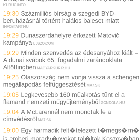
KURUC.INFO
19:30
Százmilliós bírság a szegedi BYD-
beruházásnál történt halálos baleset miatt
INFOSTART.HU
19:29
Dunaszerdahelyre érkezett Matovič
kampánya
UJSZO.COM
19:29
Minden szenvedés az édesanyához kiált –
A dunai svábok 65. fogadalmi zarándoklata
Altöttingben
MAGYARKURIR.HU
19:25
Olaszország nem vonja vissza a schengen
megállapodás felfüggesztését
MA7.SK
19:05
Legkevesebb 160 műalkotás tűnt el a
flamand nemzeti műgyűjteményből
GONDOLA.HU
19:04
A McLarennél nem mondtak le a
címvédésről
MA7.SK
19:00
Egy harmadik felt�telezett t�megs�rn�
is emberi maradv�nyokat tal�ltak Koszov�ban