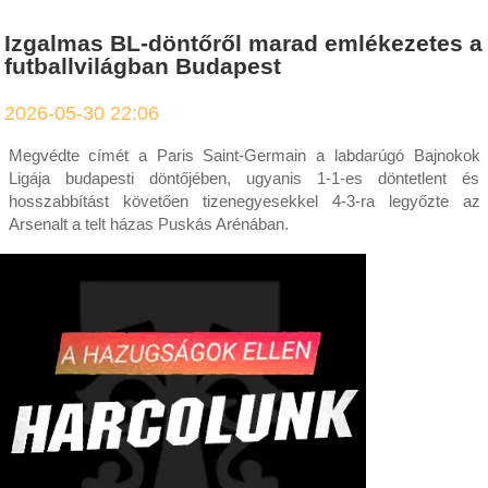
Izgalmas BL-döntőről marad emlékezetes a
futballvilágban Budapest
2026-05-30 22:06
Megvédte címét a Paris Saint-Germain a labdarúgó Bajnokok
Ligája budapesti döntőjében, ugyanis 1-1-es döntetlent és
hosszabbítást követően tizenegyesekkel 4-3-ra legyőzte az
Arsenalt a telt házas Puskás Arénában.