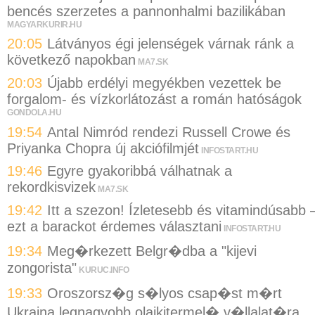
bencés szerzetes a pannonhalmi bazilikában
MAGYARKURIR.HU
20:05
Látványos égi jelenségek várnak ránk a
következő napokban
MA7.SK
20:03
Újabb erdélyi megyékben vezettek be
forgalom- és vízkorlátozást a román hatóságok
GONDOLA.HU
19:54
Antal Nimród rendezi Russell Crowe és
Priyanka Chopra új akciófilmjét
INFOSTART.HU
19:46
Egyre gyakoribbá válhatnak a
rekordkisvizek
MA7.SK
19:42
Itt a szezon! Ízletesebb és vitamindúsabb 
ezt a barackot érdemes választani
INFOSTART.HU
19:34
Meg�rkezett Belgr�dba a "kijevi
zongorista"
KURUC.INFO
19:33
Oroszorsz�g s�lyos csap�st m�rt
Ukrajna legnagyobb olajkitermel� v�llalat�ra