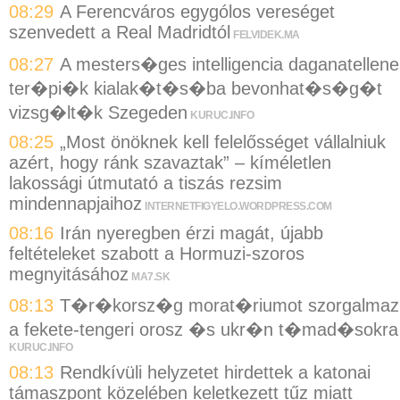
08:29
A Ferencváros egygólos vereséget
szenvedett a Real Madridtól
FELVIDEK.MA
08:27
A mesters�ges intelligencia daganatellene
ter�pi�k kialak�t�s�ba bevonhat�s�g�t
vizsg�lt�k Szegeden
KURUC.INFO
08:25
„Most önöknek kell felelősséget vállalniuk
azért, hogy ránk szavaztak” – kíméletlen
lakossági útmutató a tiszás rezsim
mindennapjaihoz
INTERNETFIGYELO.WORDPRESS.COM
08:16
Irán nyeregben érzi magát, újabb
feltételeket szabott a Hormuzi-szoros
megnyitásához
MA7.SK
08:13
T�r�korsz�g morat�riumot szorgalmaz
a fekete-tengeri orosz �s ukr�n t�mad�sokra
KURUC.INFO
08:13
Rendkívüli helyzetet hirdettek a katonai
támaszpont közelében keletkezett tűz miatt