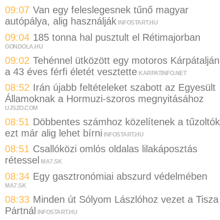
09:07
Van egy feleslegesnek tűnő magyar
autópálya, alig használják
INFOSTART.HU
09:04
185 tonna hal pusztult el Rétimajorban
GONDOLA.HU
09:02
Tehénnel ütközött egy motoros Kárpátalján
a 43 éves férfi életét vesztette
KARPATINFO.NET
08:52
Irán újabb feltételeket szabott az Egyesült
Államoknak a Hormuzi-szoros megnyitásához
UJSZO.COM
08:51
Döbbentes számhoz közelítenek a tűzoltók
ezt már alig lehet bírni
INFOSTART.HU
08:51
Csallóközi omlós oldalas lilakáposztás
rétessel
MA7.SK
08:34
Egy gasztronómiai abszurd védelmében
MA7.SK
08:33
Minden út Sólyom Lászlóhoz vezet a Tisza
Pártnál
INFOSTART.HU