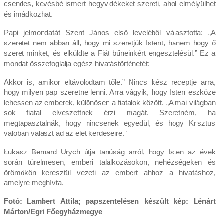
csendes, kevésbé ismert hegyvidékeket szereti, ahol elmélyülhet
és imádkozhat.
Papi jelmondatát Szent János első leveléből választotta: „A
szeretet nem abban áll, hogy mi szeretjük Istent, hanem hogy ő
szeret minket, és elküldte a Fiát bűneinkért engesztelésül.” Ez a
mondat összefoglalja egész hivatástörténetét:
Akkor is, amikor eltávolodtam tőle.” Nincs kész receptje arra,
hogy milyen pap szeretne lenni. Arra vágyik, hogy Isten eszköze
lehessen az emberek, különösen a fiatalok között. „A mai világban
sok fiatal elveszettnek érzi magát. Szeretném, ha
megtapasztalnák, hogy nincsenek egyedül, és hogy Krisztus
valóban választ ad az élet kérdéseire.”
Łukasz Bernard Urych útja tanúság arról, hogy Isten az évek
során türelmesen, emberi találkozásokon, nehézségeken és
örömökön keresztül vezeti az embert ahhoz a hivatáshoz,
amelyre meghívta.
Fotó: Lambert Attila; papszentelésen készült kép:
Lénárt
Márton/Egri Főegyházmegye