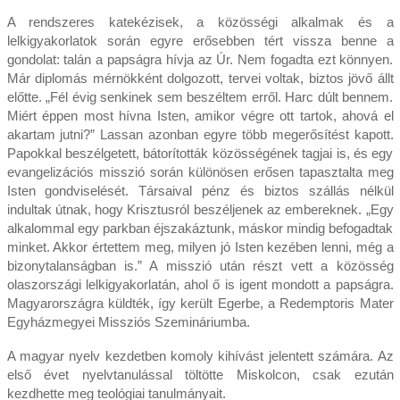
A rendszeres katekézisek, a közösségi alkalmak és a
lelkigyakorlatok során egyre erősebben tért vissza benne a
gondolat: talán a papságra hívja az Úr. Nem fogadta ezt könnyen.
Már diplomás mérnökként dolgozott, tervei voltak, biztos jövő állt
előtte. „Fél évig senkinek sem beszéltem erről. Harc dúlt bennem.
Miért éppen most hívna Isten, amikor végre ott tartok, ahová el
akartam jutni?” Lassan azonban egyre több megerősítést kapott.
Papokkal beszélgetett, bátorították közösségének tagjai is, és egy
evangelizációs misszió során különösen erősen tapasztalta meg
Isten gondviselését. Társaival pénz és biztos szállás nélkül
indultak útnak, hogy Krisztusról beszéljenek az embereknek. „Egy
alkalommal egy parkban éjszakáztunk, máskor mindig befogadtak
minket. Akkor értettem meg, milyen jó Isten kezében lenni, még a
bizonytalanságban is.” A misszió után részt vett a közösség
olaszországi lelkigyakorlatán, ahol ő is igent mondott a papságra.
Magyarországra küldték, így került Egerbe, a Redemptoris Mater
Egyházmegyei Missziós Szemináriumba.
A magyar nyelv kezdetben komoly kihívást jelentett számára. Az
első évet nyelvtanulással töltötte Miskolcon, csak ezután
kezdhette meg teológiai tanulmányait.