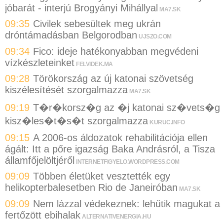
jóbarát - interjú Brogyányi Mihállyal
MA7.SK
09:35
Civilek sebesültek meg ukrán
dróntámadásban Belgorodban
UJSZO.COM
09:34
Fico: ideje hatékonyabban megvédeni
vízkészleteinket
FELVIDEK.MA
09:28
Törökország az új katonai szövetség
kiszélesítését szorgalmazza
MA7.SK
09:19
T�r�korsz�g az �j katonai sz�vets�g
kisz�les�t�s�t szorgalmazza
KURUC.INFO
09:15
A 2006-os áldozatok rehabilitációja ellen
ágált: Itt a pőre igazság Baka Andrásról, a Tisza
államfőjelöltjéről
INTERNETFIGYELO.WORDPRESS.COM
09:09
Többen életüket vesztették egy
helikopterbalesetben Rio de Janeiróban
MA7.SK
09:09
Nem lázzal védekeznek: lehűtik magukat a
fertőzött ebihalak
ALTERNATIVENERGIA.HU