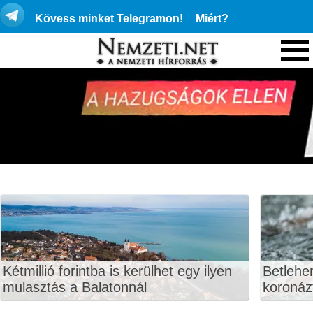
Kövess minket Telegramon!
Miért?
Kétmillió forintba is kerülhet egy ilyen
Betlehe
mulasztás a Balatonnál
koronáz