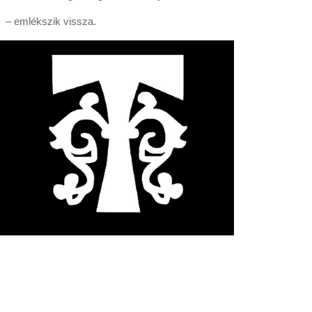
– emlékszik vissza.