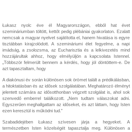
Łukasz nyolc éve él Magyarországon, ebből hat évet
szemináriumban töltött, kettőt pedig plébániai gyakorlaton. Ezalatt
nemcsak a magyar nyelvet sajátította el, hanem hivatása is egyre
tisztábban kirajzolódott. A szemináriumi élet fegyelme, a napi
imádság, a zsolozsma, az Eucharisztia és a lelkivezetés mind
hozzájárultak ahhoz, hogy elmélyüljön a kapcsolata Istennel.
„Többször felmerült bennem a kérdés, hogy jól döntöttem-e. De
azt tapasztaltam, hogy
A diakónusi év során különösen sok örömet talált a prédikálásban,
a hitoktatásban és az idősek szolgálatában. Meghatározó élményt
jelentett számára az idősotthonban végzett szolgálat is, ahol sok
szenvedő emberrel találkozott. „Nem tudtam válaszokat adni.
Egyszerűen meghallgattam az időseket, és azt láttam, hogy Isten
ezen keresztül is működni tud.”
Szabadidejében Łukasz szívesen járja a hegyeket. A
természetben Isten közelségét tapasztalja meg. Különösen a