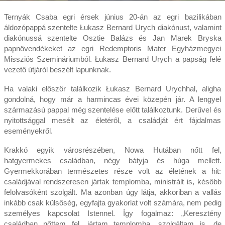
Ternyák Csaba egri érsek június 20-án az egri bazilikában
áldozópappá szentelte Łukasz Bernard Urych diakónust, valamint
diakónussá szentelte Osztie Balázs és Jan Marek Bryska
papnövendékeket az egri Redemptoris Mater Egyházmegyei
Missziós Szemináriumból. Łukasz Bernard Urych a papság felé
vezető útjáról beszélt lapunknak.
Ha valaki először találkozik Łukasz Bernard Urychhal, aligha
gondolná, hogy már a harmincas évei közepén jár. A lengyel
származású pappal még szentelése előtt találkoztunk. Derűvel és
nyitottsággal mesélt az életéről, a családját ért fájdalmas
eseményekről.
Krakkó egyik városrészében, Nowa Hutában nőtt fel,
hatgyermekes családban, négy bátyja és húga mellett.
Gyermekkorában természetes része volt az életének a hit:
családjával rendszeresen jártak templomba, ministrált is, később
felolvasóként szolgált. Ma azonban úgy látja, akkoriban a vallás
inkább csak külsőség, egyfajta gyakorlat volt számára, nem pedig
személyes kapcsolat Istennel. Így fogalmaz: „Keresztény
családban nőttem fel, jártam templomba, szolgáltam is, de