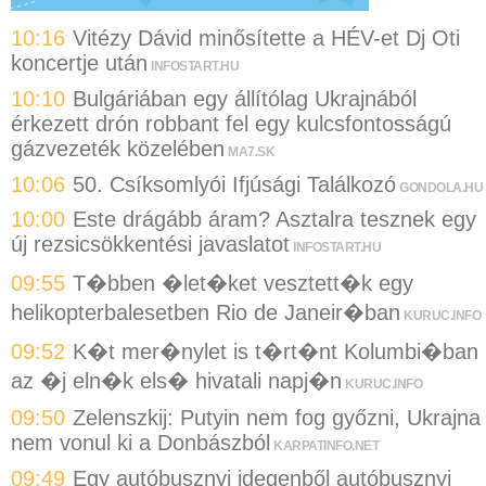
10:16
Vitézy Dávid minősítette a HÉV-et Dj Oti
koncertje után
INFOSTART.HU
10:10
Bulgáriában egy állítólag Ukrajnából
érkezett drón robbant fel egy kulcsfontosságú
gázvezeték közelében
MA7.SK
10:06
50. Csíksomlyói Ifjúsági Találkozó
GONDOLA.HU
10:00
Este drágább áram? Asztalra tesznek egy
új rezsicsökkentési javaslatot
INFOSTART.HU
09:55
T�bben �let�ket vesztett�k egy
helikopterbalesetben Rio de Janeir�ban
KURUC.INFO
09:52
K�t mer�nylet is t�rt�nt Kolumbi�ban
az �j eln�k els� hivatali napj�n
KURUC.INFO
09:50
Zelenszkij: Putyin nem fog győzni, Ukrajna
nem vonul ki a Donbászból
KARPATINFO.NET
09:49
Egy autóbusznyi idegenből autóbusznyi