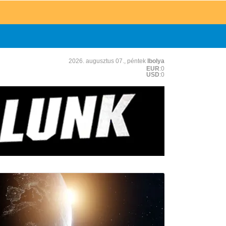
2026. augusztus 07., péntek
Ibolya
EUR
:0
USD
:0