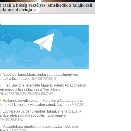
 csak a hőség veszélyes: emelkedik a talajközeli
n koncentrációja is
k
8
Napelem lángokban, budai sportlétesítményhez
tották a tűzoltóságot
INFOSTART.HU
9
Filep Dávid feljelentette Magyar Pétert: Az adófizetők
én pörög a tiszás biznisz a YouTube-on
ERNETFIGYELO.WORDPRESS.COM
3
Hajlandó együttműködni Marokkó a Ceutában lévő
rő nélküli kiskorúak visszatérésének ügyében
MA7.SK
1
Egy kisebb városnyi embert látnak el energiával a
ai Szeretetszolgálat szociális naperőművei
YARKURIR.HU
1
Másodfokúra emelték a hőségriasztást több déli
sban
UJSZO.COM