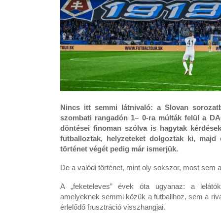
Nincs itt semmi látnivaló: a Slovan soroza
szombati rangadón 1– 0-ra múlták felül a DA
döntései finoman szólva is hagytak kérdése
futballoztak, helyzeteket dolgoztak ki, majd
történet végét pedig már ismerjük.
De a valódi történet, mint oly sokszor, most sem 
A „feketeleves” évek óta ugyanaz: a lelátó
amelyeknek semmi közük a futballhoz, sem a riv
érlelődő frusztráció visszhangjai.