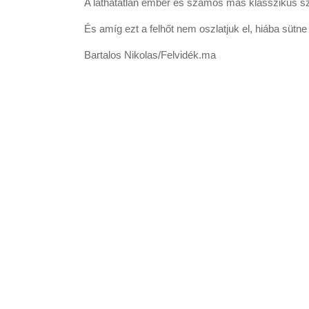
A láthatatlan ember és számos más klasszikus s
És amíg ezt a felhőt nem oszlatjuk el, hiába sütne 
Bartalos Nikolas/Felvidék.ma