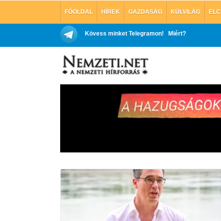
FŐOLDAL
HÍREK
GAZDASÁG
KÜLVILÁG
ELC
Kövess minket Telegramon!
Miért?