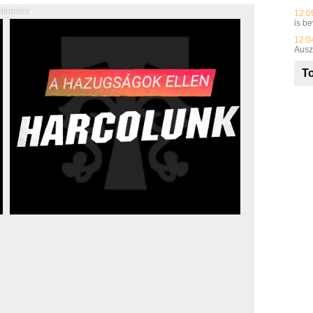
Hírdetés
12:0
is be
12:0
Ausz
To