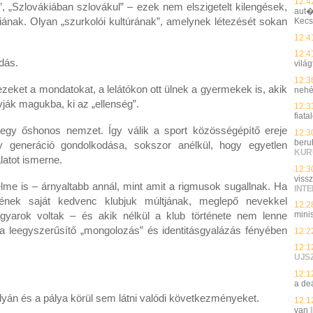
12:4
 „Szlovákiában szlovákul” – ezek nem elszigetelt kilengések,
aut�
ának. Olyan „szurkolói kultúrának”, amelynek létezését sokan
Kec
12:4
12:4
dás.
vilá
12:3
eket a mondatokat, a lelátókon ott ülnek a gyermekek is, akik
nehé
ívják magukba, ki az „ellenség”.
12:3
fiata
y őshonos nemzet. Így válik a sport közösségépítő ereje
12:3
beru
 generáció gondolkodása, sokszor anélkül, hogy egyetlen
KUR
latot ismerne.
12:3
vissz
lme is – árnyaltabb annál, mint amit a rigmusok sugallnak. Ha
INT
nek saját kedvenc klubjuk múltjának, meglepő nevekkel
12:2
agyarok voltak – és akik nélkül a klub története nem lenne
mini
 a leegyszerűsítő „mongolozás” és identitásgyalázás fényében
12:2
12:1
UJS
12:1
a deá
ályán és a pálya körül sem látni valódi következményeket.
12:1
van