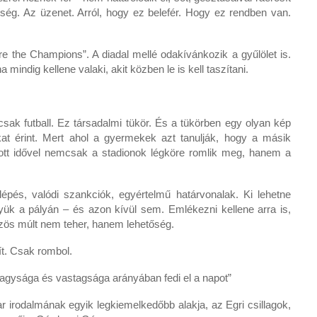
ség. Az üzenet. Arról, hogy ez belefér. Hogy ez rendben van.
e the Champions”. A diadal mellé odakívánkozik a gyűlölet is.
indig kellene valaki, akit közben le is kell taszítani.
csak futball. Ez társadalmi tükör. És a tükörben egy olyan kép
at érint. Mert ahol a gyermekek azt tanulják, hogy a másik
ott idővel nemcsak a stadionok légköre romlik meg, hanem a
pés, valódi szankciók, egyértelmű határvonalak. Ki lehetne
k a pályán – és azon kívül sem. Emlékezni kellene arra is,
özös múlt nem teher, hanem lehetőség.
ít. Csak rombol.
s nagysága és vastagsága arányában fedi el a napot”
r irodalmának egyik legkiemelkedőbb alakja, az Egri csillagok,