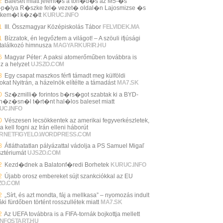
2
Baleset miatt jelent�s a torl�d�s az M5-�s
p�lya R�szke fel� vezet� oldal�n Lajosmizse �s
skem�t k�z�tt
KURUC.INFO
1
III. Összmagyar Középiskolás Tábor
FELVIDEK.MA
1
Bízzatok, én legyőztem a világot! – A szöuli ifjúsági
gtalálkozó himnusza
MAGYARKURIR.HU
6
Magyar Péter: A paksi atomerőműben továbbra is
z a helyzet
UJSZO.COM
3
Egy csapat maszkos férfi támadt meg külföldi
lokat Nyitrán, a házelnök elítélte a támadást
MA7.SK
0
Sz�zmilli� forintos b�rs�got szabtak ki a BYD-
h�z�sn�l t�rt�nt hal�los baleset miatt
UC.INFO
0
Vészesen lecsökkentek az amerikai fegyverkészletek,
a kell fogni az Irán elleni háborút
ERNETFIGYELO.WORDPRESS.COM
8
Átláthatatlan pályázattal vádolja a PS Samuel Migaľ
sztériumát
UJSZO.COM
2
Kezd�dnek a Balatonf�redi Borhetek
KURUC.INFO
2
Újabb orosz embereket sújt szankciókkal az EU
ZO.COM
2
„Sírt, és azt mondta, fáj a mellkasa” – nyomozás indult
ki fürdőben történt rosszullétek miatt
MA7.SK
2
Az UEFA továbbra is a FIFA-tornák bojkottja mellett
INFOSTART.HU