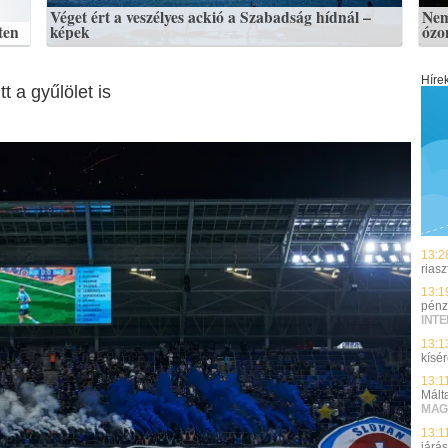
Véget ért a veszélyes ackió a Szabadság hídnál –
Nem
ten
képek
ózo
Híre
t a gyűlölet is
13:2
riasz
13:1
pénz
INT
13:1
kísé
13:1
Mált
MAG
13:1
járá