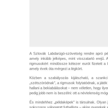
A Szlovák Labdarúgó-szövetség rendre apró pén
amely inkább jelképes, mint visszatartó erejű.
rigmusokért mindössze kétezer eurót fizetett a 
amely évek óta mérgezi a légkört.
Közben a szabályozás kijátszható, a szankci
„szétszóródnak”, a rigmusok folytatódnak, a játék
hallani a bekiabálásokat – nem véletlen, hogy ily
pedig jobb nem is beszélni: ott a névtelenség mö
És mindehhez „példaképek” is társulnak. Olyan 
sokszoros válogatott futballista – akire gyerekek 