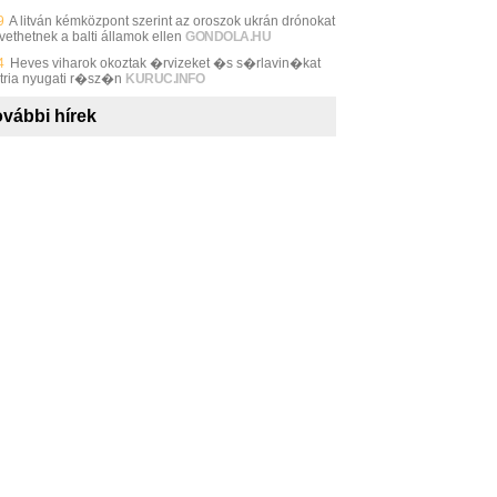
9
A litván kémközpont szerint az oroszok ukrán drónokat
vethetnek a balti államok ellen
GONDOLA.HU
4
Heves viharok okoztak �rvizeket �s s�rlavin�kat
tria nyugati r�sz�n
KURUC.INFO
vábbi hírek