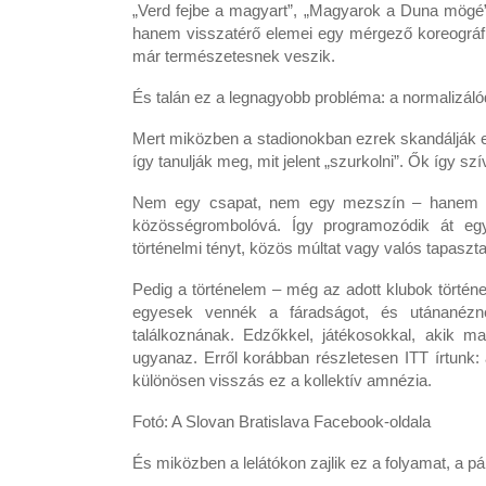
„Verd fejbe a magyart”, „Magyarok a Duna mögé”,
hanem visszatérő elemei egy mérgező koreográfi
már természetesnek veszik.
És talán ez a legnagyobb probléma: a normalizáló
Mert miközben a stadionokban ezrek skandálják ez
így tanulják meg, mit jelent „szurkolni”. Ők így sz
Nem egy csapat, nem egy mezszín – hanem eg
közösségrombolóvá. Így programozódik át egy
történelmi tényt, közös múltat vagy valós tapaszta
Pedig a történelem – még az adott klubok történe
egyesek vennék a fáradságot, és utánanézné
találkoznának. Edzőkkel, játékosokkal, akik m
ugyanaz. Erről korábban részletesen ITT írtunk:
különösen visszás ez a kollektív amnézia.
Fotó: A Slovan Bratislava Facebook-oldala
És miközben a lelátókon zajlik ez a folyamat, a p