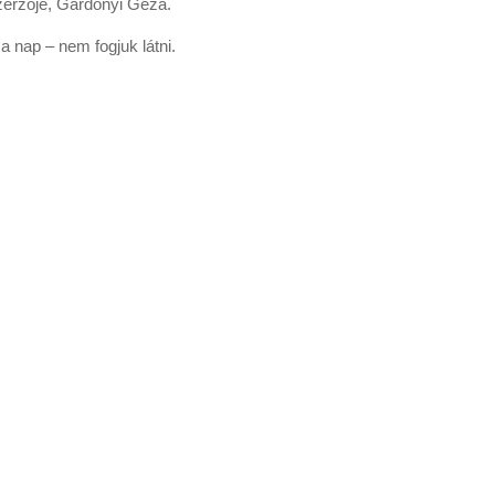
zerzője, Gárdonyi Géza.
a nap – nem fogjuk látni.