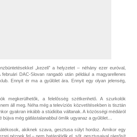
zbüntetésekkel „kezeli” a helyzetet – néhány ezer euróval,
 A februári DAC-Slovan rangadó után például a magyarellenes
klub. Ennyit ér ma a gyűlölet ára. Ennyit egy olyan jelenség,
ók megkerülhetők, a felelősség szétkenhető. A szurkolók
 nem áll meg. Néha még a televíziós közvetítésekben is tisztán
enkor gyakran inkább a stúdióba váltanak. A közösségi médiáról
gé bújva még gátlástalanabbul ömlik ugyanaz a gyűlölet…
játékosok, akiknek szava, gesztusa súlyt hordoz. Amikor egy
ezrei néznek fel – nem határolódik el, sőt, gesztusaival ráerősít