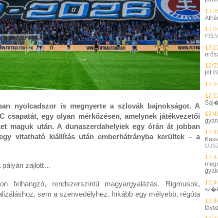
13:0
Athé
13:0
FEL
13:0
erős
12:5
jét
I
12:5
12:5
Saj
tban nyolcadszor is megnyerte a szlovák bajnokságot. A
12:4
C csapatát, egy olyan mérkőzésen, amelynek játékvezetői
gyan
ket maguk után. A dunaszerdahelyiek egy órán át jobban
12:4
 egy vitatható kiállítás után emberhátrányba kerültek – a
Kass
UJS
12:4
megmu
a pályán zajlott…
gyak
12:4
kon felhangzó, rendszerszintű magyargyalázás. Rigmusok,
sz�
alizáláshoz, sem a szenvedélyhez. Inkább egy mélyebb, régóta
12:4
távo