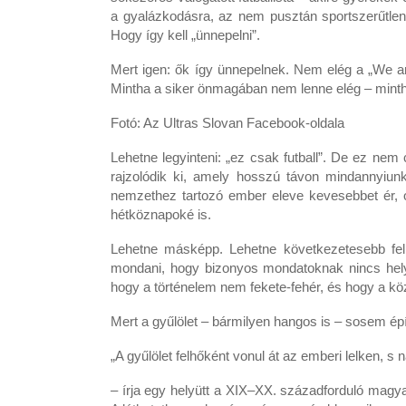
a gyalázkodásra, az nem pusztán sportszerűtlen
Hogy így kell „ünnepelni”.
Mert igen: ők így ünnepelnek. Nem elég a „We ar
Mintha a siker önmagában nem lenne elég – mintha m
Fotó: Az Ultras Slovan Facebook-oldala
Lehetne legyinteni: „ez csak futball”. De ez nem 
rajzolódik ki, amely hosszú távon mindannyiunk
nemzethez tartozó ember eleve kevesebbet ér, 
hétköznapoké is.
Lehetne másképp. Lehetne következetesebb fellé
mondani, hogy bizonyos mondatoknak nincs helyü
hogy a történelem nem fekete-fehér, és hogy a k
Mert a gyűlölet – bármilyen hangos is – sosem ép
„A gyűlölet felhőként vonul át az emberi lelken, 
– írja egy helyütt a XIX–XX. századforduló magya