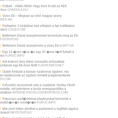
5
Futball - Vitális Milán négy évre írt alá az AEK
nhoz
GONDOLA.HU
4
Vizes Eb – Megvan az első magyar arany
VIDEK.MA
2
Pellegrini: Csírájában kell elfojtani a faji indíttatású
zakot
UJSZO.COM
5
Betlehem Dávid aranyéremmel koronázta meg az Eb-
NFOSTART.HU
4
Betlehem Dávid aranyérmes a vizes Eb-n
MA7.SK
2
Egy 14 �ves l�ny �s egy 20 �ves f�rfi fulladt a
�ba
KURUC.INFO
9
Két kiskorú lány elleni szexuális erőszakkal
úsítanak egy 66 éves férfit
KARPATINFO.NET
9
Újabb fordulat a kassai–szalonnai ügyben: ma
án találkoznak az ügyben érintett polgármesterek
ZO.COM
7
A tőzsdén vesznének oda a családok: Hortay Olivér
tatta, mit jelentene a tiszás energiapolitika a
orlatban
INTERNETFIGYELO.WORDPRESS.COM
4
Papucsos parf�mtolvaj playboyokat keresnek a
kesfeh�rv�ri rend�r�k
KURUC.INFO
4
Már jövő héten dönthet a parlament a legfőbb ügyész
zásáról
INFOSTART.HU