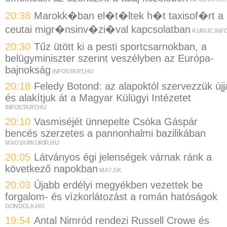
20:38
Marokk�ban el�t�ltek h�t taxisof�rt a
ceutai migr�nsinv�zi�val kapcsolatban
KURUC.INF
20:30
Tűz ütött ki a pesti sportcsarnokban, a
belügyminiszter szerint veszélyben az Európa-
bajnokság
INFOSTART.HU
20:18
Feledy Botond: az alapoktól szervezzük újj
és alakítjuk át a Magyar Külügyi Intézetet
INFOSTART.HU
20:10
Vasmiséjét ünnepelte Csóka Gáspár
bencés szerzetes a pannonhalmi bazilikában
MAGYARKURIR.HU
20:05
Látványos égi jelenségek várnak ránk a
következő napokban
MA7.SK
20:03
Újabb erdélyi megyékben vezettek be
forgalom- és vízkorlátozást a román hatóságok
GONDOLA.HU
19:54
Antal Nimród rendezi Russell Crowe és