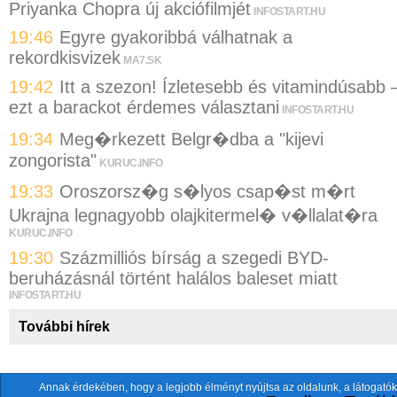
Priyanka Chopra új akciófilmjét
INFOSTART.HU
19:46
Egyre gyakoribbá válhatnak a
rekordkisvizek
MA7.SK
19:42
Itt a szezon! Ízletesebb és vitamindúsabb 
ezt a barackot érdemes választani
INFOSTART.HU
19:34
Meg�rkezett Belgr�dba a "kijevi
zongorista"
KURUC.INFO
19:33
Oroszorsz�g s�lyos csap�st m�rt
Ukrajna legnagyobb olajkitermel� v�llalat�ra
KURUC.INFO
19:30
Százmilliós bírság a szegedi BYD-
beruházásnál történt halálos baleset miatt
INFOSTART.HU
További hírek
Annak érdekében, hogy a legjobb élményt nyújtsa az oldalunk, a látogatók
A fentiekkel együtt összesen
118 oldalt
szemlézünk.