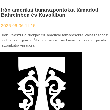
Irán amerikai támaszpontokat támadott
Bahreinben és Kuvaitiban
2026-06-06 11:15
Irán válaszul a drónjait ért amerikai támadásokra válaszcsapást
indított az Egyesült Államok bahreini és kuvaiti támaszpontjai ellen
szombatra virradóra.