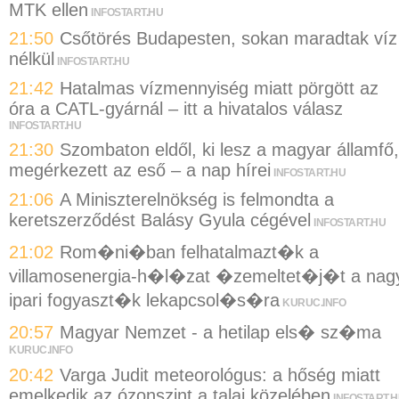
MTK ellen
INFOSTART.HU
21:50
Csőtörés Budapesten, sokan maradtak víz
nélkül
INFOSTART.HU
21:42
Hatalmas vízmennyiség miatt pörgött az
óra a CATL-gyárnál – itt a hivatalos válasz
INFOSTART.HU
21:30
Szombaton eldől, ki lesz a magyar államfő,
megérkezett az eső – a nap hírei
INFOSTART.HU
21:06
A Miniszterelnökség is felmondta a
keretszerződést Balásy Gyula cégével
INFOSTART.HU
21:02
Rom�ni�ban felhatalmazt�k a
villamosenergia-h�l�zat �zemeltet�j�t a nag
ipari fogyaszt�k lekapcsol�s�ra
KURUC.INFO
20:57
Magyar Nemzet - a hetilap els� sz�ma
KURUC.INFO
20:42
Varga Judit meteorológus: a hőség miatt
emelkedik az ózonszint a talaj közelében
INFOSTART.