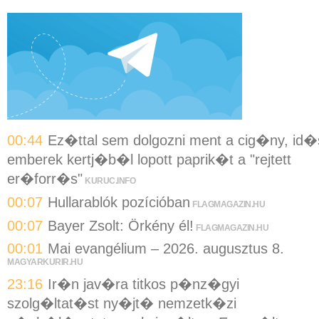
00:44
Ez�ttal sem dolgozni ment a cig�ny, id�
emberek kertj�b�l lopott paprik�t a "rejtett
er�forr�s"
KURUC.INFO
00:07
Hullarablók pozícióban
FLAGMAGAZIN.HU
00:07
Bayer Zsolt: Örkény él!
FLAGMAGAZIN.HU
00:01
Mai evangélium – 2026. augusztus 8.
MAGYARKURIR.HU
23:16
Ir�n jav�ra titkos p�nz�gyi
szolg�ltat�st ny�jt� nemzetk�zi