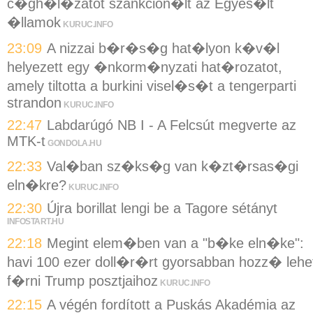
c�gh�l�zatot szankcion�lt az Egyes�lt
�llamok
KURUC.INFO
23:09
A nizzai b�r�s�g hat�lyon k�v�l
helyezett egy �nkorm�nyzati hat�rozatot,
amely tiltotta a burkini visel�s�t a tengerparti
strandon
KURUC.INFO
22:47
Labdarúgó NB I - A Felcsút megverte az
MTK-t
GONDOLA.HU
22:33
Val�ban sz�ks�g van k�zt�rsas�gi
eln�kre?
KURUC.INFO
22:30
Újra borillat lengi be a Tagore sétányt
INFOSTART.HU
22:18
Megint elem�ben van a "b�ke eln�ke":
havi 100 ezer doll�r�rt gyorsabban hozz� lehe
f�rni Trump posztjaihoz
KURUC.INFO
22:15
A végén fordított a Puskás Akadémia az