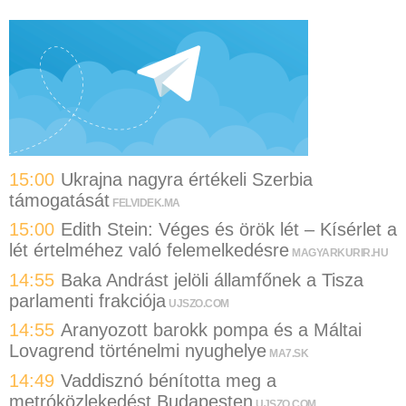
15:00
Ukrajna nagyra értékeli Szerbia
támogatását
FELVIDEK.MA
15:00
Edith Stein: Véges és örök lét – Kísérlet a
lét értelméhez való felemelkedésre
MAGYARKURIR.HU
14:55
Baka Andrást jelöli államfőnek a Tisza
parlamenti frakciója
UJSZO.COM
14:55
Aranyozott barokk pompa és a Máltai
Lovagrend történelmi nyughelye
MA7.SK
14:49
Vaddisznó bénította meg a
metróközlekedést Budapesten
UJSZO.COM