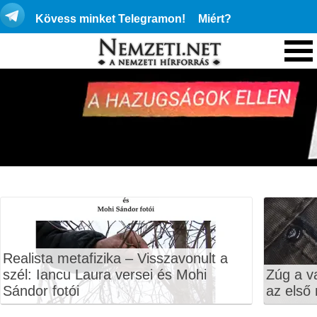
Kövess minket Telegramon!
Miért?
Realista metafizika – Visszavonult a
szél: Iancu Laura versei és Mohi
Zúg a v
Sándor fotói
az első 