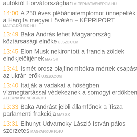
autóktól Horvátországban
ALTERNATIVENERGIA.HU
14:00
A 250 éves plébániatemplomot ünnepelték
a Hargita megyei Lövétén – KÉPRIPORT
MAGYARKURIR.HU
13:49
Baka András lehet Magyarország
köztársasági elnöke
UJSZO.COM
13:45
Elon Musk nekirontott a francia zöldek
elnökjelöltjének
MA7.SK
13:41
Ismét orosz olajfinomítókra mértek csapás
az ukrán erők
UJSZO.COM
13:40
Itatják a vadakat a hőségben,
vízmegtartással védekeznek a somogyi erdőkbe
ALTERNATIVENERGIA.HU
13:33
Baka Andrást jelöli államfőnek a Tisza
parlamenti frakciója
MA7.SK
13:31
Elhunyt Udvarnoky László István pálos
szerzetes
MAGYARKURIR.HU