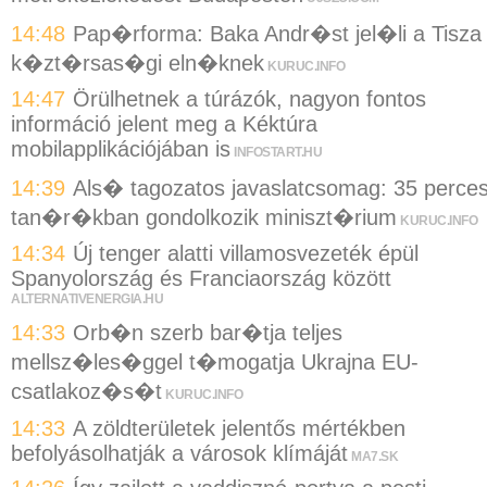
14:48
Pap�rforma: Baka Andr�st jel�li a Tisza
k�zt�rsas�gi eln�knek
KURUC.INFO
14:47
Örülhetnek a túrázók, nagyon fontos
információ jelent meg a Kéktúra
mobilapplikációjában is
INFOSTART.HU
14:39
Als� tagozatos javaslatcsomag: 35 perce
tan�r�kban gondolkozik miniszt�rium
KURUC.INFO
14:34
Új tenger alatti villamosvezeték épül
Spanyolország és Franciaország között
ALTERNATIVENERGIA.HU
14:33
Orb�n szerb bar�tja teljes
mellsz�les�ggel t�mogatja Ukrajna EU-
csatlakoz�s�t
KURUC.INFO
14:33
A zöldterületek jelentős mértékben
befolyásolhatják a városok klímáját
MA7.SK