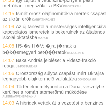
14:26
Így zajlott a vaddisznó-portya a pesti
metróban: megszólalt a BKV
INFOSTART.HU
14:15
Ismét orosz olajfinomítókra mértek csapás
az ukrán erők
KARPATINFO.NET
14:09
Az új tanévtől a mesterséges intelligenciáv
kapcsolatos ismeretek is bekerülnek az általános
iskolai oktatásba
MA7.SK
14:08
H5-�s H�V: �jra j�rnak a
b�k�smegyeri bet�tj�ratok
KURUC.INFO
14:07
Baka András jelölése: a Fidesz-frakció
reagált
INFOSTART.HU
14:06
Oroszország súlyos csapást mért Ukrajna
legnagyobb olajkitermelő vállalatára
GONDOLA.HU
14:04
Történelmi mélyponton a Duna, veszélybe
kerülhet a román atomerőmű működése
ALTERNATIVENERGIA.HU
14:03
A hibridek vették át a vezetést a benzines