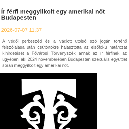
Ír férfi meggyilkolt egy amerikai nőt
Budapesten
2026-07-07 11:37
A védői perbeszéd és a vádlott utolsó szó jogán történő
felszólalása után csütörtökre halasztotta az elsőfokú határozat
kihirdetését a Fővárosi Törvényszék annak az ír férfinek az
ügyében, aki 2024 novemberében Budapesten szexuális együttlét
során meggyilkolt egy amerikai nőt.