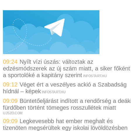
09:24
Nyílt vízi úszás: változtak az
edzésmódszerek az új szám miatt, a siker főként
a sportolóké a kapitány szerint
INFOSTART.HU
09:12
Véget ért a veszélyes ackió a Szabadság
hídnál – képek
INFOSTART.HU
09:09
Büntetőeljárást indított a rendőrség a deák
fürdőben történt tömeges rosszullétek miatt
UJSZO.COM
09:09
Legkevesebb hat ember meghalt és
tizenöten megsérültek egy iskolai lövöldözésben