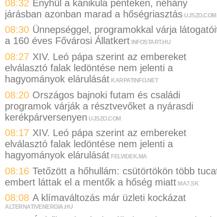
08:32
Enyhül a kánikula pénteken, néhány
járásban azonban marad a hőségriasztás
UJSZO.COM
08:30
Ünnepséggel, programokkal várja látogatói
a 160 éves Fővárosi Állatkert
INFOSTART.HU
08:27
XIV. Leó pápa szerint az embereket
elválasztó falak ledöntése nem jelenti a
hagyományok elárulását
KARPATINFO.NET
08:20
Országos bajnoki futam és családi
programok várják a résztvevőket a nyárasdi
kerékpárversenyen
UJSZO.COM
08:17
XIV. Leó pápa szerint az embereket
elválasztó falak ledöntése nem jelenti a
hagyományok elárulását
FELVIDEK.MA
08:16
Tetőzött a hőhullám: csütörtökön több tuca
embert láttak el a mentők a hőség miatt
MA7.SK
08:08
A klímaváltozás már üzleti kockázat
ALTERNATIVENERGIA.HU