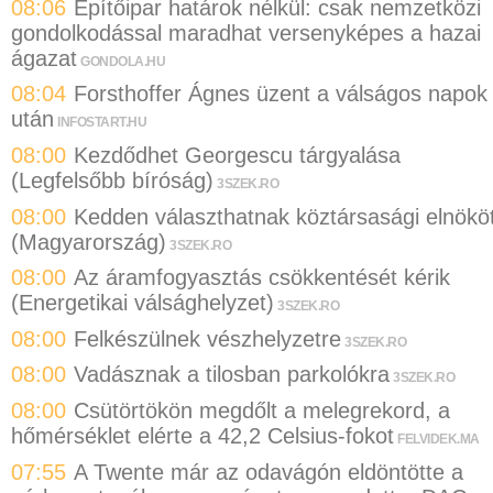
08:06
Építőipar határok nélkül: csak nemzetközi
gondolkodással maradhat versenyképes a hazai
ágazat
GONDOLA.HU
08:04
Forsthoffer Ágnes üzent a válságos napok
után
INFOSTART.HU
08:00
Kezdődhet Georgescu tárgyalása
(Legfelsőbb bíróság)
3SZEK.RO
08:00
Kedden választhatnak köztársasági elnökö
(Magyarország)
3SZEK.RO
08:00
Az áramfogyasztás csökkentését kérik
(Energetikai válsághelyzet)
3SZEK.RO
08:00
Felkészülnek vészhelyzetre
3SZEK.RO
08:00
Vadásznak a tilosban parkolókra
3SZEK.RO
08:00
Csütörtökön megdőlt a melegrekord, a
hőmérséklet elérte a 42,2 Celsius-fokot
FELVIDEK.MA
07:55
A Twente már az odavágón eldöntötte a