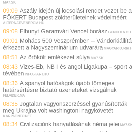
MA7.SK
09:09
Aszály idején új locsolási rendet vezet be a
FŐKERT Budapest zöldterületeinek védelméért
ALTERNATIVENERGIA.HU
09:08
Elhunyt Garamvári Vencel borász
GONDOLA.HU
09:01
Mohács 500 Veszprémben – Vándorkiállítá
érkezett a Nagyszeminárium udvarára
MAGYARKURIR.
08:51
Az örökölt emlékezet súlya
MA7.SK
08:43
Vizes-Eb, NB I és angol Ligakupa – sport 
tévében
INFOSTART.HU
08:36
A spanyol hatóságok újabb tömeges
határsértésre biztató üzeneteket vizsgálnak
FELVIDEK.MA
08:35
Jogtalan vagyonszerzéssel gyanúsították
meg Ukrajna volt washingtoni nagykövetét
KARPATINFO.NET
08:34
Civilizációnk hanyatlásának néma jelei
MA7.S