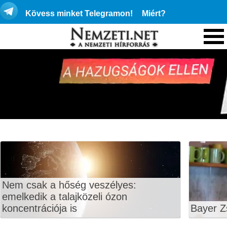
Kövess minket Telegramon!
Miért?
Nem csak a hőség veszélyes:
emelkedik a talajközeli ózon
koncentrációja is
Bayer Z