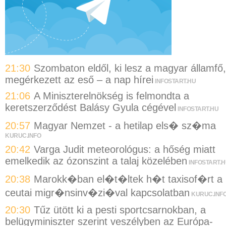
21:30
Szombaton eldől, ki lesz a magyar államfő,
megérkezett az eső – a nap hírei
INFOSTART.HU
21:06
A Miniszterelnökség is felmondta a
keretszerződést Balásy Gyula cégével
INFOSTART.HU
20:57
Magyar Nemzet - a hetilap els� sz�ma
KURUC.INFO
20:42
Varga Judit meteorológus: a hőség miatt
emelkedik az ózonszint a talaj közelében
INFOSTART.
20:38
Marokk�ban el�t�ltek h�t taxisof�rt a
ceutai migr�nsinv�zi�val kapcsolatban
KURUC.INF
20:30
Tűz ütött ki a pesti sportcsarnokban, a
belügyminiszter szerint veszélyben az Európa-