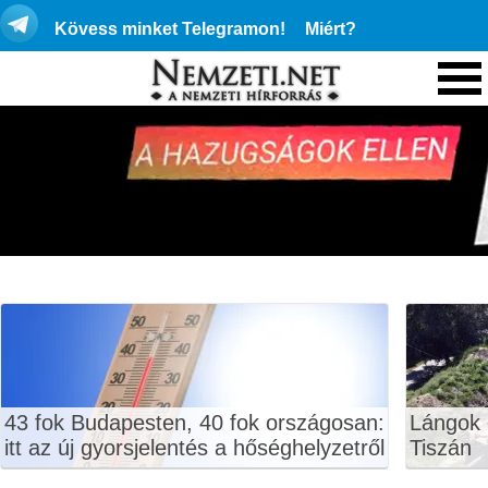
Kövess minket Telegramon!
Miért?
43 fok Budapesten, 40 fok országosan:
Lángok 
itt az új gyorsjelentés a hőséghelyzetről
Tiszán