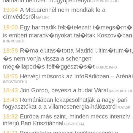
flamand nemzeti műgyűjteményből
GONDOLA.HU
19:04
A McLarennél nem mondtak le a
címvédésről
MA7.SK
19:00
Egy harmadik felt�telezett t�megs�rn�
is emberi maradv�nyokat tal�ltak Koszov�ban
KURUC.INFO
18:59
R�ma elutas�totta Madrid ultim�tum�t
�s nem vonja vissza a schengeni
meg�llapod�s felf�ggeszt�s�t
KURUC.INFO
18:55
Hétvégi műsorok az InfoRádióban – Aréná
INFOSTART.HU
18:43
Jön Gordo, beveszi a budai Várat
INFOSTART.H
18:43
Romániában lekapcsolhatják a nagy ipari
fogyasztókat a a villamosenergia-hálózatról
MA7.SK
18:32
Európa más szint, minden meccs intenzív 
interjú Bari Krisztiánnal
UJSZO.COM
18:31
Beszüntette magyar tevékenységét a