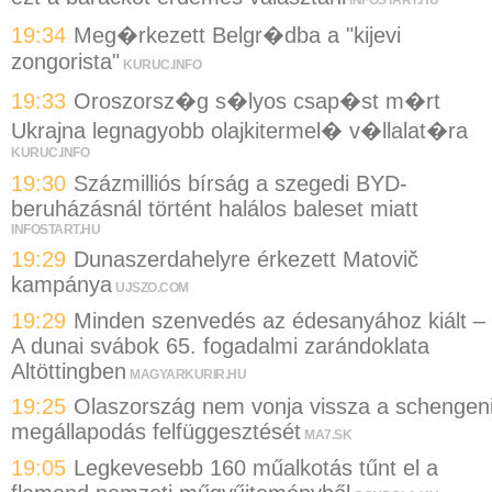
19:34
Meg�rkezett Belgr�dba a "kijevi
zongorista"
KURUC.INFO
19:33
Oroszorsz�g s�lyos csap�st m�rt
Ukrajna legnagyobb olajkitermel� v�llalat�ra
KURUC.INFO
19:30
Százmilliós bírság a szegedi BYD-
beruházásnál történt halálos baleset miatt
INFOSTART.HU
19:29
Dunaszerdahelyre érkezett Matovič
kampánya
UJSZO.COM
19:29
Minden szenvedés az édesanyához kiált –
A dunai svábok 65. fogadalmi zarándoklata
Altöttingben
MAGYARKURIR.HU
19:25
Olaszország nem vonja vissza a schengen
megállapodás felfüggesztését
MA7.SK
19:05
Legkevesebb 160 műalkotás tűnt el a