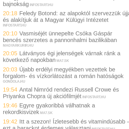
bajnokság
INFOSTART.HU
20:18
Feledy Botond: az alapoktól szervezzük újj
és alakítjuk át a Magyar Külügyi Intézetet
INFOSTART.HU
20:10
Vasmiséjét ünnepelte Csóka Gáspár
bencés szerzetes a pannonhalmi bazilikában
MAGYARKURIR.HU
20:05
Látványos égi jelenségek várnak ránk a
következő napokban
MA7.SK
20:03
Újabb erdélyi megyékben vezettek be
forgalom- és vízkorlátozást a román hatóságok
GONDOLA.HU
19:54
Antal Nimród rendezi Russell Crowe és
Priyanka Chopra új akciófilmjét
INFOSTART.HU
19:46
Egyre gyakoribbá válhatnak a
rekordkisvizek
MA7.SK
19:42
Itt a szezon! Ízletesebb és vitamindúsabb 
ezt a barackot érdemes választani
INFOSTART.HU