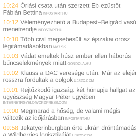
10:24
Óriási csata után szerzett Eb-ezüstöt
Fábián Bettina
INFOSTART.HU
10:12
Véleményezhető a Budapest–Belgrád vasú
menetrendje
INFOSTART.HU
10:10
Több civil megsebesült az éjszakai orosz
légitámadásokban
MA7.SK
10:03
Vádat emeltek húsz ember ellen háborús
bűncselekmények miatt
GONDOLA.HU
10:02
Klauss a DAC veresége után: Már az elejé
rosszra fordultak a dolgok
UJSZO.COM
10:01
Rejtőzködő igazság: két hónapja hallgat az
ügyészség Magyar Péter ügyében
INTERNETFIGYELO.WORDPRESS.COM
10:00
Megmarad a hőség, de valami mégis
változik az időjárásban
INFOSTART.HU
09:58
Jekatyerinburgban érte ukrán dróntámadá
a Wildberries logisztikáját
UJSZO.COM