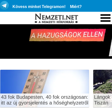
Kövess minket Telegramon!
Miért?
43 fok Budapesten, 40 fok országosan:
Lángok 
itt az új gyorsjelentés a hőséghelyzetről
Tiszán