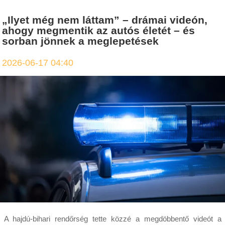
„Ilyet még nem láttam” – drámai videón,
ahogy megmentik az autós életét – és
sorban jönnek a meglepetések
2026-06-17 04:40
A hajdú-bihari rendőrség tette közzé a megdöbbentő videót a