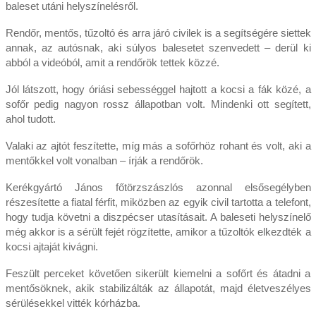
baleset utáni helyszínelésről.
Rendőr, mentős, tűzoltó és arra járó civilek is a segítségére siettek
annak, az autósnak, aki súlyos balesetet szenvedett – derül ki
abból a videóból, amit a rendőrök tettek közzé.
Jól látszott, hogy óriási sebességgel hajtott a kocsi a fák közé, a
sofőr pedig nagyon rossz állapotban volt. Mindenki ott segített,
ahol tudott.
Valaki az ajtót feszítette, míg más a sofőrhöz rohant és volt, aki a
mentőkkel volt vonalban – írják a rendőrök.
Kerékgyártó János főtörzszászlós azonnal elsősegélyben
részesítette a fiatal férfit, miközben az egyik civil tartotta a telefont,
hogy tudja követni a diszpécser utasításait. A baleseti helyszínelő
még akkor is a sérült fejét rögzítette, amikor a tűzoltók elkezdték a
kocsi ajtaját kivágni.
Feszült perceket követően sikerült kiemelni a sofőrt és átadni a
mentősöknek, akik stabilizálták az állapotát, majd életveszélyes
sérülésekkel vitték kórházba.