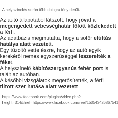
A helyszínelés során több dologra fény derült.
Az autó állapotából látszott, hogy
jóval a
megengedett sebességhatár fölött közlekedett
a férfi.
Az adatbázis megmutatta, hogy a sofőr
eltiltás
hatálya alatt vezete
tt.
Egy tűzoltó vette észre, hogy az autó egyik
kerekéről nemes egyszerűséggel
leszerelték a
féke
t.
A helyszínelő
kábítószergyanús fehér port
is
talált az autóban.
A későbbi vizsgálatok megerősítették, a férfi
tiltott szer hatása alatt vezetett
.
https://www.facebook.com/plugins/video.php?
height=314&href=https://www.facebook.com/reel/15954342686754