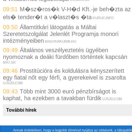
09:51
M�sz�ros�k V-H�d Kft.-je beh�zta az
els� tender�t a v�laszt�s �ta
KURUC.INFO
09:50
Államtitkári látogatás a Máltai
Szeretetszolgálat Jelenlét Programja monori
intézményeiben
MAGYARKURIR.HU
09:49
Általános veszélyeztetés ügyében
nyomoznak a deáki fürdőben történtek kapcsán
MA7.SK
09:46
Prostitúcióra és koldulásra kényszerített
egy fiatal nőt egy férfi, a gyerekeivel is zsarolta
UJSZO.COM
09:43
Több mint 3000 euró pénzbírságot is
kaphat, ha ezekben a tavakban fürdik
UJSZO.COM
További hírek
Annak érdekében, hogy a legjobb élményt nyújtsa az oldalunk, a látogatók