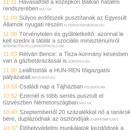
11:11
Havasalföld a középkori Balkán hatalmi
rendszerében
MA7.SK
11:09
Súlyos erdőtüzek pusztítanak az Egyesült
Államok nyugati részén
ALTERNATIVENERGIA.HU
11:06
Törvénytelen és gyűlöletkeltő: azonnal le
kell szedni a táblát a szociális minisztériumról
INTERNETFIGYELO.WORDPRESS.COM
11:03
Rétvári Bence: a Tisza-kormány késésben
van a gázbetárazással is
GONDOLA.HU
11:00
Leállították a HUN-REN főigazgatói
pályázatait
INFOSTART.HU
10:59
Családi nap a Tájházban
FELVIDEK.MA
10:52
Ezernél is több sertés pusztult el
tűzvészben Németországban
MA7.SK
10:40
Szeptembertől 20 százalékkal nő a tanáro
bére, duplázódnak az ösztöndíjak
KARPATINFO.NET
10:37
Élőhelyvédelmi munkálatok kezdődnek a