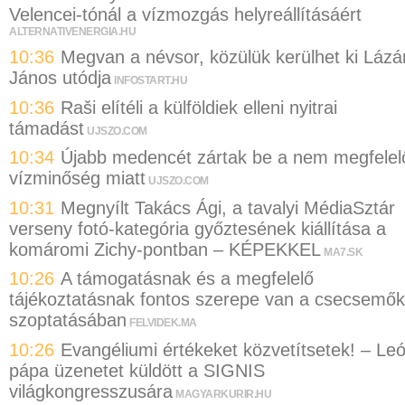
Velencei-tónál a vízmozgás helyreállításáért
ALTERNATIVENERGIA.HU
10:36
Megvan a névsor, közülük kerülhet ki Lázá
János utódja
INFOSTART.HU
10:36
Raši elítéli a külföldiek elleni nyitrai
támadást
UJSZO.COM
10:34
Újabb medencét zártak be a nem megfelel
vízminőség miatt
UJSZO.COM
10:31
Megnyílt Takács Ági, a tavalyi MédiaSztár
verseny fotó-kategória győztesének kiállítása a
komáromi Zichy-pontban – KÉPEKKEL
MA7.SK
10:26
A támogatásnak és a megfelelő
tájékoztatásnak fontos szerepe van a csecsemők
szoptatásában
FELVIDEK.MA
10:26
Evangéliumi értékeket közvetítsetek! – Le
pápa üzenetet küldött a SIGNIS
világkongresszusára
MAGYARKURIR.HU