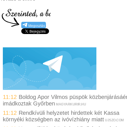
Megosztás
11:12
Boldog Apor Vilmos püspök közbenjárásáér
imádkoztak Győrben
MAGYARKURIR.HU
11:12
Rendkívüli helyzetet hirdettek két Kassa
környéki községben az ivóvízhiány miatt
UJSZO.COM