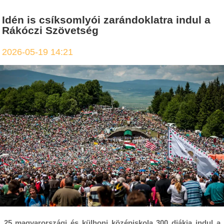
Idén is csíksomlyói zarándoklatra indul a
Rákóczi Szövetség
2026-05-19 14:21
25 magyarországi és külhoni középiskola 300 diákja indul a