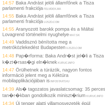
14:57
Baka Andrást jelöli államfőnek a Tisza
parlamenti frakciója
FELVIDEK.MA
14:55
Baka Andrást jelöli államfőnek a Tisza
parlamenti frakciója
UJSZO.COM
14:55
Aranyozott barokk pompa és a Máltai
Lovagrend történelmi nyughelye
MA7.SK
14:49
Vaddisznó bénította meg a
metróközlekedést Budapesten
UJSZO.COM
14:48
Pap�rforma: Baka Andr�st jel�li a Tisza
k�zt�rsas�gi eln�knek
KURUC.INFO
14:47
Örülhetnek a túrázók, nagyon fontos
információ jelent meg a Kéktúra
mobilapplikációjában is
INFOSTART.HU
14:39
Als� tagozatos javaslatcsomag: 35 perce
tan�r�kban gondolkozik miniszt�rium
KURUC.INFO
14:34
Új tenger alatti villamosvezeték épül