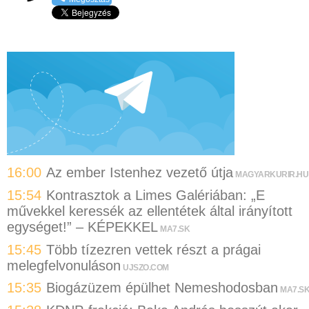
16:00
Az ember Istenhez vezető útja
MAGYARKURIR.HU
15:54
Kontrasztok a Limes Galériában: „E
művekkel keressék az ellentétek által irányított
egységet!” – KÉPEKKEL
MA7.SK
15:45
Több tízezren vettek részt a prágai
melegfelvonuláson
UJSZO.COM
15:35
Biogázüzem épülhet Nemeshodosban
MA7.S