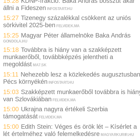
15:28
KDNP-frakció: Baka András bosszút akar
állni a Fideszen
INFOSTART.HU
15:27
Tizenegy százalékkal csökkent az uniós
sörkivitel 2025-ben
FELVIDEK.MA
15:25
Magyar Péter államelnöke Baka András
GONDOLA.HU
15:18
Továbbra is hiány van a szakképzett
munkaerőből, továbbképzés jelentheti a
megoldást
MA7.SK
15:11
Nehezebb lesz a közlekedés augusztusba
Pécs környékén
INFOSTART.HU
15:03
Szakképzett munkaerőből továbbra is hián
van Szlovákiában
FELVIDEK.MA
15:00
Ukrajna nagyra értékeli Szerbia
támogatását
FELVIDEK.MA
15:00
Edith Stein: Véges és örök lét – Kísérlet a
lét értelméhez való felemelkedésre
MAGYARKURIR.HU