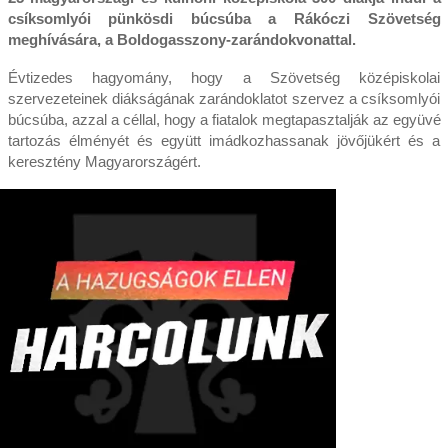
csíksomlyói pünkösdi búcsúba a Rákóczi Szövetség
meghívására, a Boldogasszony-zarándokvonattal.
Évtizedes hagyomány, hogy a Szövetség középiskolai
szervezeteinek diákságának zarándoklatot szervez a csíksomlyói
búcsúba, azzal a céllal, hogy a fiatalok megtapasztalják az együvé
tartozás élményét és együtt imádkozhassanak jövőjükért és a
keresztény Magyarországért.