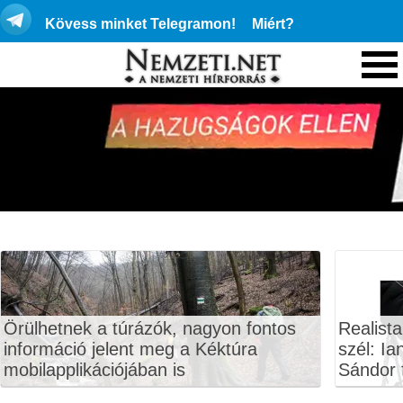
Kövess minket Telegramon!
Miért?
Örülhetnek a túrázók, nagyon fontos
Realista
információ jelent meg a Kéktúra
szél: Ia
mobilapplikációjában is
Sándor f