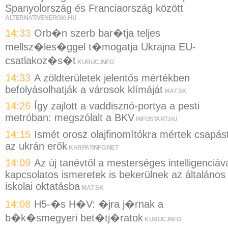
Spanyolország és Franciaország között
ALTERNATIVENERGIA.HU
14:33
Orb�n szerb bar�tja teljes
mellsz�les�ggel t�mogatja Ukrajna EU-
csatlakoz�s�t
KURUC.INFO
14:33
A zöldterületek jelentős mértékben
befolyásolhatják a városok klímáját
MA7.SK
14:26
Így zajlott a vaddisznó-portya a pesti
metróban: megszólalt a BKV
INFOSTART.HU
14:15
Ismét orosz olajfinomítókra mértek csapás
az ukrán erők
KARPATINFO.NET
14:09
Az új tanévtől a mesterséges intelligenciáv
kapcsolatos ismeretek is bekerülnek az általános
iskolai oktatásba
MA7.SK
14:08
H5-�s H�V: �jra j�rnak a
b�k�smegyeri bet�tj�ratok
KURUC.INFO