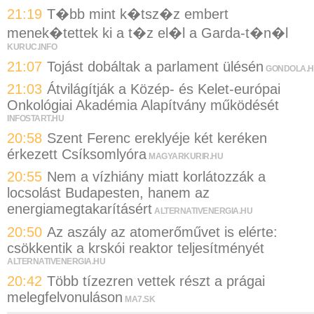
21:19
T�bb mint k�tsz�z embert
menek�tettek ki a t�z el�l a Garda-t�n�l
KURUC.INFO
21:07
Tojást dobáltak a parlament ülésén
GONDOLA.
21:03
Átvilágítják a Közép- és Kelet-európai
Onkológiai Akadémia Alapítvány működését
INFOSTART.HU
20:58
Szent Ferenc ereklyéje két keréken
érkezett Csíksomlyóra
MAGYARKURIR.HU
20:55
Nem a vízhiány miatt korlátozzák a
locsolást Budapesten, hanem az
energiamegtakarításért
ALTERNATIVENERGIA.HU
20:50
Az aszály az atomerőművet is elérte:
csökkentik a krskói reaktor teljesítményét
ALTERNATIVENERGIA.HU
20:42
Több tízezren vettek részt a prágai
melegfelvonuláson
MA7.SK