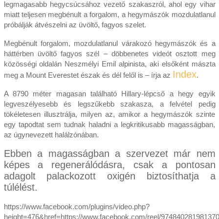
legmagasabb hegycsúcsához vezető szakaszról, ahol egy vihar
miatt teljesen megbénult a forgalom, a hegymászók mozdulatlanul
próbálják átvészelni az üvöltő, fagyos szelet.
Megbénult forgalom, mozdulatlanul várakozó hegymászók és a
háttérben üvöltő fagyos szél – döbbenetes videót osztott meg
közösségi oldalán Neszmélyi Emil alpinista, aki elsőként mászta
Index
meg a Mount Everestet észak és dél felől is – írja az
.
A 8790 méter magasan található Hillary-lépcső a hegy egyik
legveszélyesebb és legszűkebb szakasza, a felvétel pedig
tökéletesen illusztrálja, milyen az, amikor a hegymászók szinte
egy tapodtat sem tudnak haladni a legkritikusabb magasságban,
az úgynevezett halálzónában.
Ebben a magasságban a szervezet már nem
képes a regenerálódásra, csak a pontosan
adagolt palackozott oxigén biztosíthatja a
túlélést.
https://www.facebook.com/plugins/video.php?
height=476&href=https://www.facebook.com/reel/97484028198137