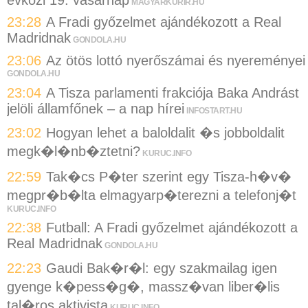
MAGYARKURIR.HU
23:28
A Fradi győzelmet ajándékozott a Real
Madridnak
GONDOLA.HU
23:06
Az ötös lottó nyerőszámai és nyereményei
GONDOLA.HU
23:04
A Tisza parlamenti frakciója Baka Andrást
jelöli államfőnek – a nap hírei
INFOSTART.HU
23:02
Hogyan lehet a baloldalit �s jobboldalit
megk�l�nb�ztetni?
KURUC.INFO
22:59
Tak�cs P�ter szerint egy Tisza-h�v�
megpr�b�lta elmagyarp�terezni a telefonj�t
KURUC.INFO
22:38
Futball: A Fradi győzelmet ajándékozott a
Real Madridnak
GONDOLA.HU
22:23
Gaudi Bak�r�l: egy szakmailag igen
gyenge k�pess�g�, massz�van liber�lis
tal�ros aktivista
KURUC.INFO