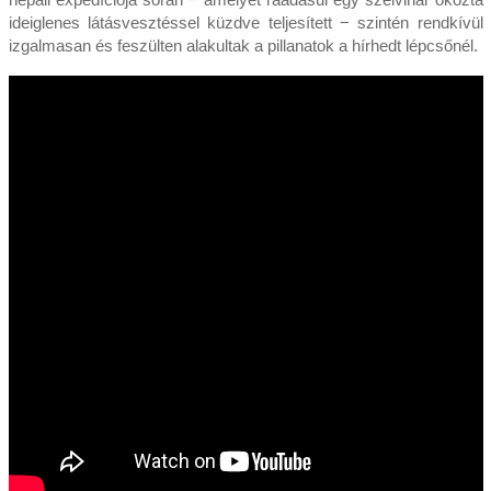
ideiglenes látásvesztéssel küzdve teljesített − szintén rendkívül
izgalmasan és feszülten alakultak a pillanatok a hírhedt lépcsőnél.