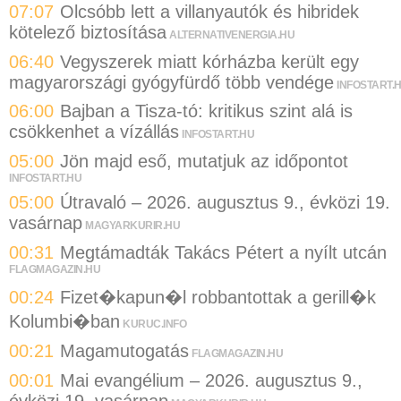
07:07
Olcsóbb lett a villanyautók és hibridek
kötelező biztosítása
ALTERNATIVENERGIA.HU
06:40
Vegyszerek miatt kórházba került egy
magyarországi gyógyfürdő több vendége
INFOSTART.
06:00
Bajban a Tisza-tó: kritikus szint alá is
csökkenhet a vízállás
INFOSTART.HU
05:00
Jön majd eső, mutatjuk az időpontot
INFOSTART.HU
05:00
Útravaló – 2026. augusztus 9., évközi 19.
vasárnap
MAGYARKURIR.HU
00:31
Megtámadták Takács Pétert a nyílt utcán
FLAGMAGAZIN.HU
00:24
Fizet�kapun�l robbantottak a gerill�k
Kolumbi�ban
KURUC.INFO
00:21
Magamutogatás
FLAGMAGAZIN.HU
00:01
Mai evangélium – 2026. augusztus 9.,
évközi 19. vasárnap