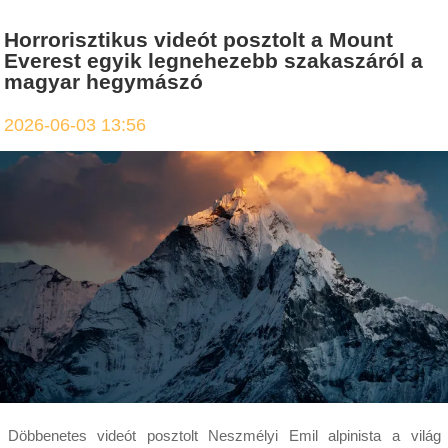
Horrorisztikus videót posztolt a Mount
Everest egyik legnehezebb szakaszáról a
magyar hegymászó
2026-06-03 13:56
Döbbenetes videót posztolt Neszmélyi Emil alpinista a világ