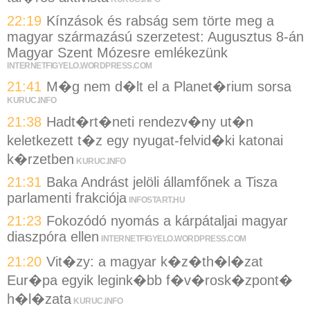
22:19
Kínzások és rabság sem törte meg a
magyar származású szerzetest: Augusztus 8-án
Magyar Szent Mózesre emlékezünk
INTERNETFIGYELO.WORDPRESS.COM
21:41
M�g nem d�lt el a Planet�rium sorsa
KURUC.INFO
21:38
Hadt�rt�neti rendezv�ny ut�n
keletkezett t�z egy nyugat-felvid�ki katonai
k�rzetben
KURUC.INFO
21:31
Baka Andrást jelöli államfőnek a Tisza
parlamenti frakciója
INFOSTART.HU
21:23
Fokozódó nyomás a kárpátaljai magyar
diaszpóra ellen
INTERNETFIGYELO.WORDPRESS.COM
21:20
Vit�zy: a magyar k�z�th�l�zat
Eur�pa egyik legink�bb f�v�rosk�zpont�
h�l�zata
KURUC.INFO