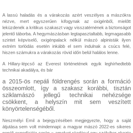
A lassú haladás és a várakozás azért veszélyes a mászókra
nézve, mert egyszerűen kifogynak az oxigénből, mielőtt
leküzdenék a kritikus szakaszt vagy visszatérnének a biztonságot
jelentő táborba. A hegymászásban legtapasztaltabb, legmagasabb
szintet képviselő, oxigénpalack nélkül mászó alpinisták ilyen
extrém torlódás esetén inkább el sem indulnak a csúcs felé,
hiszen számukra a várakozás rövid időn belül halálos lenne.
A Hillary-lépcső az Everest történetének egyik leghírhedtebb
technikai akadálya, és bár
a 2015-ös nepáli földrengés során a formáció
összeomlott, így a szakasz korábbi, tisztán
sziklamászó jellegű technikai nehézsége
csökkent, a helyszín mit sem veszített
könyörtelenségéből.
Neszmélyi Emil a bejegyzésében megjegyezte, hogy a saját
átjutása sem volt mindennapi: a magyar mászó 2022-es sikeres
nepáli expedíciója során − amelyet ráadásul egy szélvihar okozta