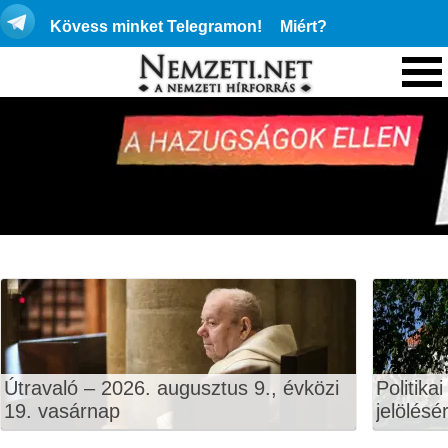
Kövess minket Telegramon!
Miért?
Útravaló – 2026. augusztus 9., évközi
Politika
19. vasárnap
jelölésé