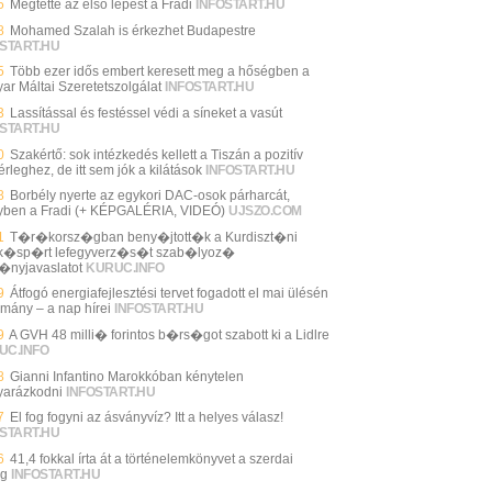
5
Megtette az első lépést a Fradi
INFOSTART.HU
8
Mohamed Szalah is érkezhet Budapestre
START.HU
5
Több ezer idős embert keresett meg a hőségben a
ar Máltai Szeretetszolgálat
INFOSTART.HU
3
Lassítással és festéssel védi a síneket a vasút
START.HU
0
Szakértő: sok intézkedés kellett a Tiszán a pozitív
rleghez, de itt sem jók a kilátások
INFOSTART.HU
8
Borbély nyerte az egykori DAC-osok párharcát,
yben a Fradi (+ KÉPGALÉRIA, VIDEÓ)
UJSZO.COM
1
T�r�korsz�gban beny�jtott�k a Kurdiszt�ni
�sp�rt lefegyverz�s�t szab�lyoz�
�nyjavaslatot
KURUC.INFO
9
Átfogó energiafejlesztési tervet fogadott el mai ülésén
rmány – a nap hírei
INFOSTART.HU
9
A GVH 48 milli� forintos b�rs�got szabott ki a Lidlre
UC.INFO
8
Gianni Infantino Marokkóban kénytelen
arázkodni
INFOSTART.HU
7
El fog fogyni az ásványvíz? Itt a helyes válasz!
START.HU
6
41,4 fokkal írta át a történelemkönyvet a szerdai
ég
INFOSTART.HU