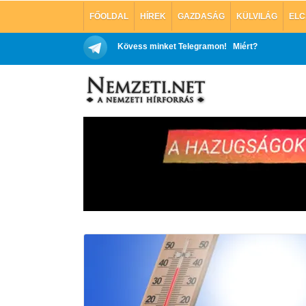
FŐOLDAL
HÍREK
GAZDASÁG
KÜLVILÁG
ELC
Kövess minket Telegramon!
Miért?