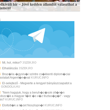
dkívüli hír – Jövő kedden államfőt választhat a
lament
k
0
Mi, hol, mikor?
3SZEK.RO
0
Elhalálozás
3SZEK.RO
5
Braz�lia �gyviv�i szintre cs�kkenti diplom�ciai
solatait Argent�n�val
KURUC.INFO
6
El-selejtező - Megverte a lengyel bányászcsapatot a
i
GONDOLA.HU
2
"Nem hagyjuk, hogy a beruh�z�sok olt�r�n
ldozz�k a magyar f�ld �s v�z tisztas�g�t" - vagy
is?
KURUC.INFO
4
Eloltott�k a t�zet Noszlopn�l
KURUC.INFO