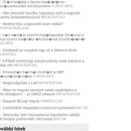
5
Dr�nt tal�ltak a lipcsei rep�l�t�ren -
an�szerkezettel volt felszerelve
KURUC.INFO
6
Ötös fokozatú riasztás: hajszálon múlt a nagyobb
sztrófa Székesfehérvárnál
INFOSTART.HU
9
Meddig bírja a fagyasztó áram nélkül?
ATOSVASARLO.HU
8
Ir�n k�zl�se szerint meg�llapodtak Om�nnal a
uzi-szoros haj�z�si �tvonal�nak koordin�t�ir�l
UC.INFO
5
Elsüllyedt az iszapban egy nő a Velencei-tónál
START.HU
4
A Főkert szerint egy elavult szabály miatt alakult ki a
lási vita
INFOSTART.HU
6
Kinevezt�k K�rm�n Andr�st az IMF
m�nyz�tan�cs�ba
KURUC.INFO
3
Megbírságolták a Lidlt
INFOSTART.HU
2
Mikor és hogyan siessünk valaki segítségére a
ális hőségben? – az OMSZ válaszol
INFOSTART.HU
1
Szegedi Ifjúsági Napok
GONDOLA.HU
1
Csütörtökön megalakul a koszovói parlament
MA7.SK
0
Zelenszkij: Idén harmadannyi légvédelmi rakétát
t Ukrajna partnereitől, mint tavaly
MA7.SK
vábbi hírek