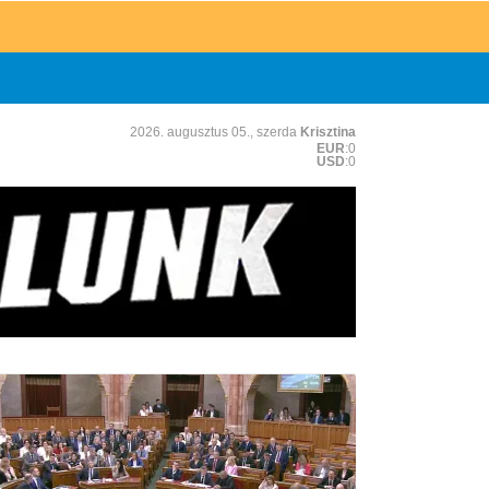
2026. augusztus 05., szerda
Krisztina
EUR
:0
USD
:0