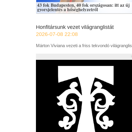
43 fok Budapesten, 40 fok országosan: itt az új
gyorsjelentés a hőséghelyzetről
Honfitársunk vezet világranglistát
2026-07-08 22:08
Márton Viviana vezeti a friss tekvondó világranglis