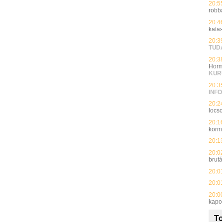
20:5
robb
20:4
kata
20:3
TUD
20:3
Horm
KUR
20:3
INFO
20:2
locso
20:1
kor
20:1
20:0
brut
20:0
20:0
20:0
kapot
To