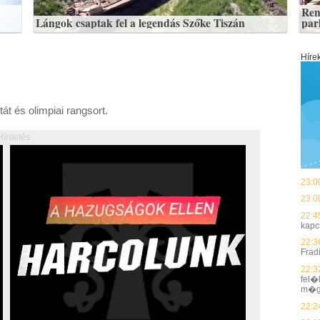
Ren
Lángok csaptak fel a legendás Szőke Tiszán
par
Híre
tát és olimpiai rangsort.
Hírdetés
23:0
23:0
22:4
kapc
22:3
Frad
22:3
fel�
m�g
22:2