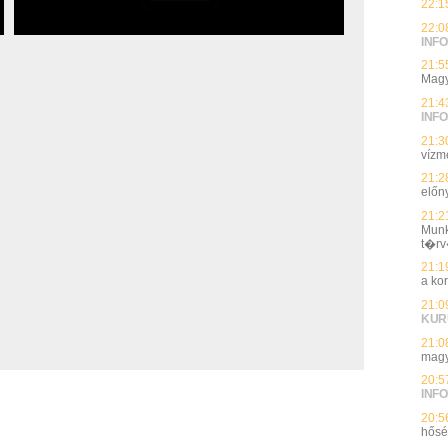
22:1
22:0
INFO
21:5
Magy
21:4
INFO
21:3
vízmé
21:2
előn
21:2
Munk
t�rv
21:1
a ko
21:0
KUR
21:0
magy
20:5
INFO
20:5
hős