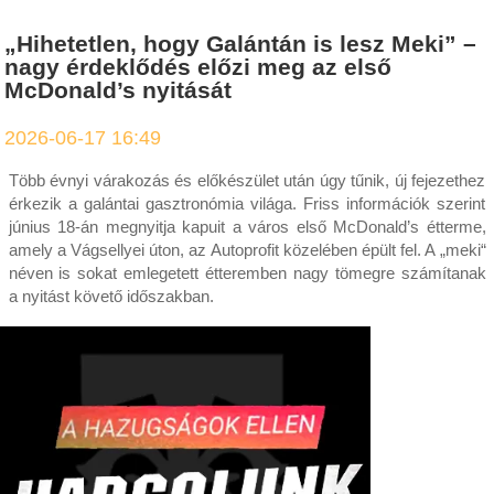
„Hihetetlen, hogy Galántán is lesz Meki” –
nagy érdeklődés előzi meg az első
McDonald’s nyitását
2026-06-17 16:49
Több évnyi várakozás és előkészület után úgy tűnik, új fejezethez
érkezik a galántai gasztronómia világa. Friss információk szerint
június 18-án megnyitja kapuit a város első McDonald’s étterme,
amely a Vágsellyei úton, az Autoprofit közelében épült fel. A „meki“
néven is sokat emlegetett étteremben nagy tömegre számítanak
a nyitást követő időszakban.