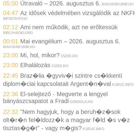
05:00
Útravaló – 2026. augusztus 6.
MAGYARKURIR.HU
04:47
Az idősek védelmében vizsgálódik az NKF
INFOSTART.HU
02:12
Ami nem működik, azt ne erőltessük
BIRCAHANG.ORG
00:01
Mai evangélium – 2026. augusztus 6.
MAGYARKURIR.HU
23:00
Mi, hol, mikor?
3SZEK.RO
23:00
Elhalálozás
3SZEK.RO
22:45
Braz�lia �gyviv�i szintre cs�kkenti
diplom�ciai kapcsolatait Argent�n�val
KURUC.INFO
22:36
El-selejtező - Megverte a lengyel
bányászcsapatot a Fradi
GONDOLA.HU
22:32
"Nem hagyjuk, hogy a beruh�z�sok
olt�r�n fel�ldozz�k a magyar f�ld �s v�z
tisztas�g�t" - vagy m�gis?
KURUC.INFO