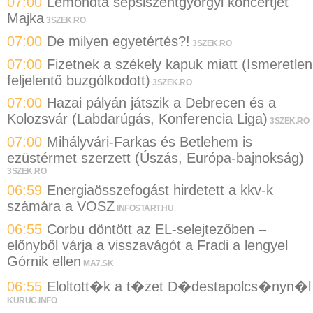
07:00
Lemondta sepsiszentgyörgyi koncertjét
Majka
3SZEK.RO
07:00
De milyen egyetértés?!
3SZEK.RO
07:00
Fizetnek a székely kapuk miatt (Ismeretlen
feljelentő buzgólkodott)
3SZEK.RO
07:00
Hazai pályán játszik a Debrecen és a
Kolozsvár (Labdarúgás, Konferencia Liga)
3SZEK.RO
07:00
Mihályvári-Farkas és Betlehem is
ezüstérmet szerzett (Úszás, Európa-bajnokság)
3SZEK.RO
06:59
Energiaösszefogást hirdetett a kkv-k
számára a VOSZ
INFOSTART.HU
06:55
Corbu döntött az EL-selejtezőben –
előnyből várja a visszavágót a Fradi a lengyel
Górnik ellen
MA7.SK
06:55
Eloltott�k a t�zet D�destapolcs�nyn�l
KURUC.INFO