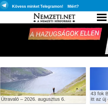
Kövess minket Telegramon!
Miért?
43 fok 
Útravaló – 2026. augusztus 6.
itt az ú