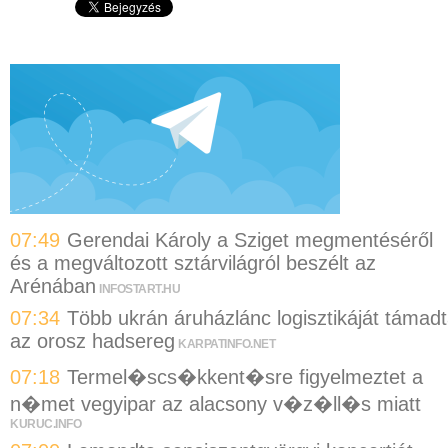
07:49
Gerendai Károly a Sziget megmentéséről
és a megváltozott sztárvilágról beszélt az
Arénában
INFOSTART.HU
07:34
Több ukrán áruházlánc logisztikáját támad
az orosz hadsereg
KARPATINFO.NET
07:18
Termel�scs�kkent�sre figyelmeztet a
n�met vegyipar az alacsony v�z�ll�s miatt
KURUC.INFO