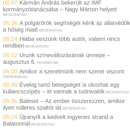
06:47
Kármán András bekerült az IMF
kormányzótanácsába – Nagy Márton helyett
INFOSTART.HU
06:36
A polgárőrök segítségét kérik az állatvédők
a hőség miatt
INFOSTART.HU
06:24
Hiába veszünk több autót, valami nincs
rendben
INFOSTART.HU
06:12
Urunk színeváltozásának ünnepe –
augusztus 6.
FELVIDEK.MA
06:00
Amikor a szerelmünk nem szeret viszont
FERFIHANG.HU
05:48
Évekig tartó betegséget is okozhat egy
kullancscsípés – itt vannak a tudnivalók
INFOSTART.HU
05:36
Baleset – Az ember összerezzen, amikor
ilyen rolleres szaltót lát
INFOSTART.HU
05:24
Újranyílt a kedvelt ingyenes strand a
Balatonnál
INFOSTART.HU