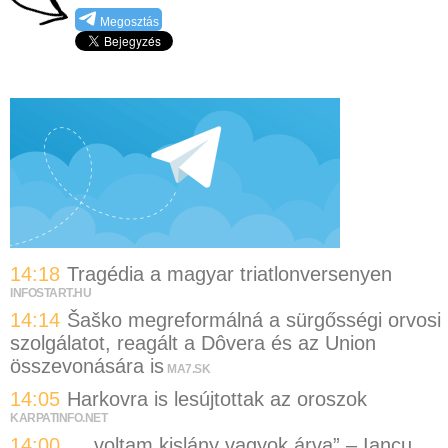
Megosztás
14:18
Tragédia a magyar triatlonversenyen
INFOSTART.HU
14:14
Šaško megreformálná a sürgősségi orvosi
szolgálatot, reagált a Dôvera és az Union
összevonására is
MA7.SK
14:05
Harkovra is lesújtottak az oroszok
KARPATINFO.NET
14:00
„…voltam kislány vagyok árva” – Iancu