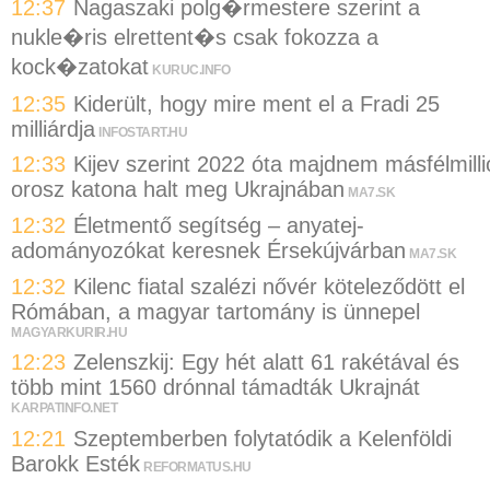
12:37
Nagaszaki polg�rmestere szerint a
nukle�ris elrettent�s csak fokozza a
kock�zatokat
KURUC.INFO
12:35
Kiderült, hogy mire ment el a Fradi 25
milliárdja
INFOSTART.HU
12:33
Kijev szerint 2022 óta majdnem másfélmilli
orosz katona halt meg Ukrajnában
MA7.SK
12:32
Életmentő segítség – anyatej-
adományozókat keresnek Érsekújvárban
MA7.SK
12:32
Kilenc fiatal szalézi nővér köteleződött el
Rómában, a magyar tartomány is ünnepel
MAGYARKURIR.HU
12:23
Zelenszkij: Egy hét alatt 61 rakétával és
több mint 1560 drónnal támadták Ukrajnát
KARPATINFO.NET
12:21
Szeptemberben folytatódik a Kelenföldi
Barokk Esték
REFORMATUS.HU