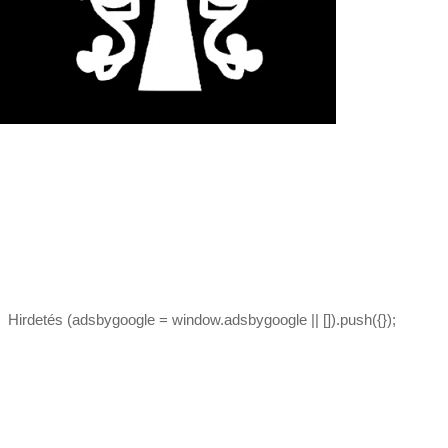
Hirdetés (adsbygoogle = window.adsbygoogle || []).push({});