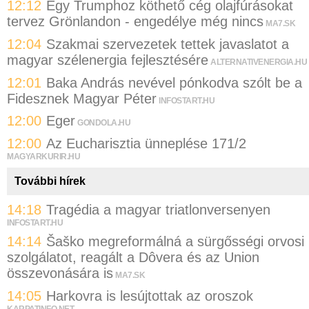
12:12
Egy Trumphoz köthető cég olajfúrásokat
tervez Grönlandon - engedélye még nincs
MA7.SK
12:04
Szakmai szervezetek tettek javaslatot a
magyar szélenergia fejlesztésére
ALTERNATIVENERGIA.HU
12:01
Baka András nevével pónkodva szólt be a
Fidesznek Magyar Péter
INFOSTART.HU
12:00
Eger
GONDOLA.HU
12:00
Az Eucharisztia ünneplése 171/2
MAGYARKURIR.HU
További hírek
14:18
Tragédia a magyar triatlonversenyen
INFOSTART.HU
14:14
Šaško megreformálná a sürgősségi orvosi
szolgálatot, reagált a Dôvera és az Union
összevonására is
MA7.SK
14:05
Harkovra is lesújtottak az oroszok