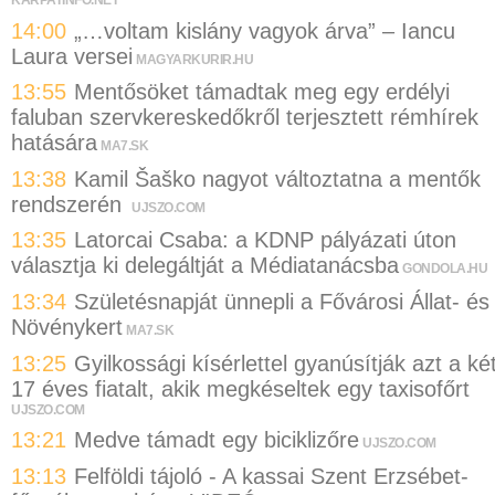
KARPATINFO.NET
14:00
„…voltam kislány vagyok árva” – Iancu
Laura versei
MAGYARKURIR.HU
13:55
Mentősöket támadtak meg egy erdélyi
faluban szervkereskedőkről terjesztett rémhírek
hatására
MA7.SK
13:38
Kamil Šaško nagyot változtatna a mentők
rendszerén
UJSZO.COM
13:35
Latorcai Csaba: a KDNP pályázati úton
választja ki delegáltját a Médiatanácsba
GONDOLA.HU
13:34
Születésnapját ünnepli a Fővárosi Állat- és
Növénykert
MA7.SK
13:25
Gyilkossági kísérlettel gyanúsítják azt a ké
17 éves fiatalt, akik megkéseltek egy taxisofőrt
UJSZO.COM
13:21
Medve támadt egy biciklizőre
UJSZO.COM
13:13
Felföldi tájoló - A kassai Szent Erzsébet-