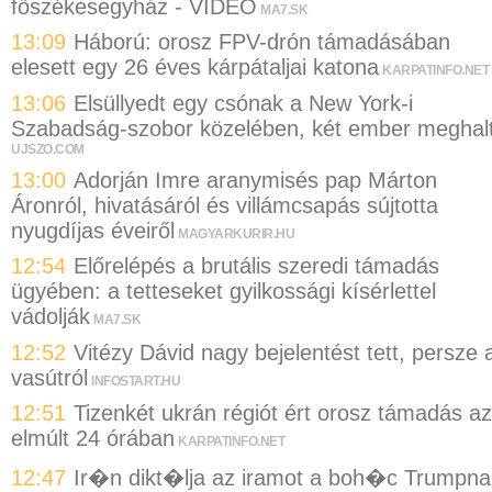
főszékesegyház - VIDEÓ
MA7.SK
13:09
Háború: orosz FPV-drón támadásában
elesett egy 26 éves kárpátaljai katona
KARPATINFO.NET
13:06
Elsüllyedt egy csónak a New York-i
Szabadság-szobor közelében, két ember meghal
UJSZO.COM
13:00
Adorján Imre aranymisés pap Márton
Áronról, hivatásáról és villámcsapás sújtotta
nyugdíjas éveiről
MAGYARKURIR.HU
12:54
Előrelépés a brutális szeredi támadás
ügyében: a tetteseket gyilkossági kísérlettel
vádolják
MA7.SK
12:52
Vitézy Dávid nagy bejelentést tett, persze 
vasútról
INFOSTART.HU
12:51
Tizenkét ukrán régiót ért orosz támadás az
elmúlt 24 órában
KARPATINFO.NET
12:47
Ir�n dikt�lja az iramot a boh�c Trumpna