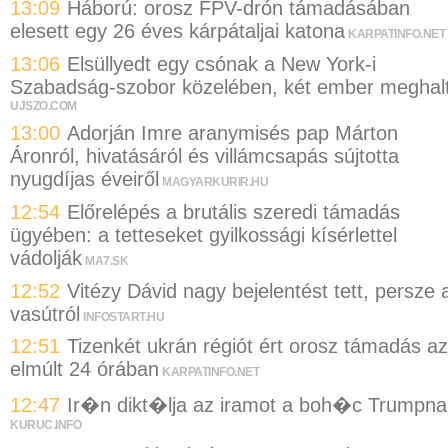
13:09
Háború: orosz FPV-drón támadásában
elesett egy 26 éves kárpátaljai katona
KARPATINFO.NET
13:06
Elsüllyedt egy csónak a New York-i
Szabadság-szobor közelében, két ember meghal
UJSZO.COM
13:00
Adorján Imre aranymisés pap Márton
Áronról, hivatásáról és villámcsapás sújtotta
nyugdíjas éveiről
MAGYARKURIR.HU
12:54
Előrelépés a brutális szeredi támadás
ügyében: a tetteseket gyilkossági kísérlettel
vádolják
MA7.SK
12:52
Vitézy Dávid nagy bejelentést tett, persze 
vasútról
INFOSTART.HU
12:51
Tizenkét ukrán régiót ért orosz támadás az
elmúlt 24 órában
KARPATINFO.NET
12:47
Ir�n dikt�lja az iramot a boh�c Trumpna
KURUC.INFO