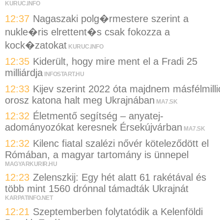
KURUC.INFO
12:37
Nagaszaki polg�rmestere szerint a
nukle�ris elrettent�s csak fokozza a
kock�zatokat
KURUC.INFO
12:35
Kiderült, hogy mire ment el a Fradi 25
milliárdja
INFOSTART.HU
12:33
Kijev szerint 2022 óta majdnem másfélmilli
orosz katona halt meg Ukrajnában
MA7.SK
12:32
Életmentő segítség – anyatej-
adományozókat keresnek Érsekújvárban
MA7.SK
12:32
Kilenc fiatal szalézi nővér köteleződött el
Rómában, a magyar tartomány is ünnepel
MAGYARKURIR.HU
12:23
Zelenszkij: Egy hét alatt 61 rakétával és
több mint 1560 drónnal támadták Ukrajnát
KARPATINFO.NET
12:21
Szeptemberben folytatódik a Kelenföldi