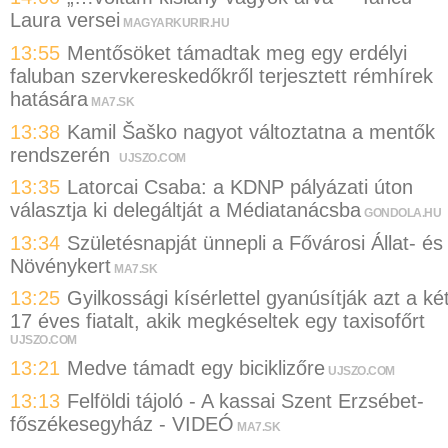
Laura versei
MAGYARKURIR.HU
13:55
Mentősöket támadtak meg egy erdélyi
faluban szervkereskedőkről terjesztett rémhírek
hatására
MA7.SK
13:38
Kamil Šaško nagyot változtatna a mentők
rendszerén
UJSZO.COM
13:35
Latorcai Csaba: a KDNP pályázati úton
választja ki delegáltját a Médiatanácsba
GONDOLA.HU
13:34
Születésnapját ünnepli a Fővárosi Állat- és
Növénykert
MA7.SK
13:25
Gyilkossági kísérlettel gyanúsítják azt a ké
17 éves fiatalt, akik megkéseltek egy taxisofőrt
UJSZO.COM
13:21
Medve támadt egy biciklizőre
UJSZO.COM
13:13
Felföldi tájoló - A kassai Szent Erzsébet-
főszékesegyház - VIDEÓ
MA7.SK