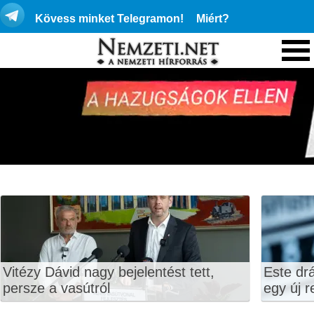
Kövess minket Telegramon!
Miért?
Vitézy Dávid nagy bejelentést tett,
Este dr
persze a vasútról
egy új r