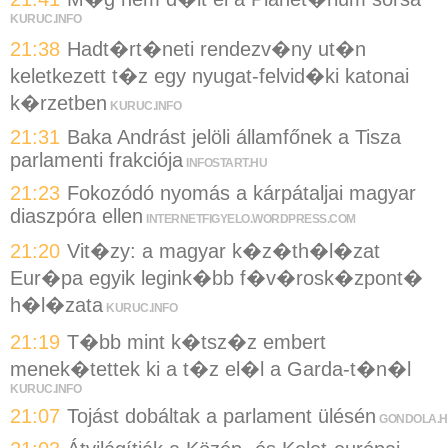
KURUC.INFO
21:38
Hadt�rt�neti rendezv�ny ut�n
keletkezett t�z egy nyugat-felvid�ki katonai
k�rzetben
KURUC.INFO
21:31
Baka Andrást jelöli államfőnek a Tisza
parlamenti frakciója
INFOSTART.HU
21:23
Fokozódó nyomás a kárpátaljai magyar
diaszpóra ellen
INTERNETFIGYELO.WORDPRESS.COM
21:20
Vit�zy: a magyar k�z�th�l�zat
Eur�pa egyik legink�bb f�v�rosk�zpont�
h�l�zata
KURUC.INFO
21:19
T�bb mint k�tsz�z embert
menek�tettek ki a t�z el�l a Garda-t�n�l
KURUC.INFO
21:07
Tojást dobáltak a parlament ülésén
GONDOLA.