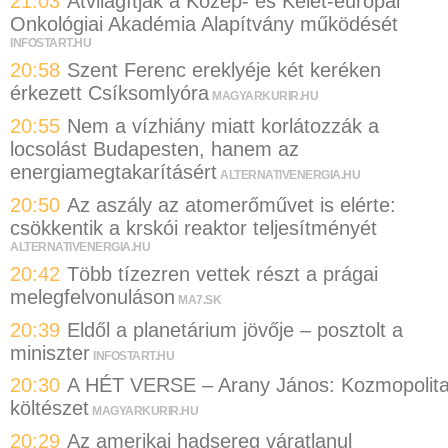
21:03
Átvilágítják a Közép- és Kelet-európai
Onkológiai Akadémia Alapítvány működését
INFOSTART.HU
20:58
Szent Ferenc ereklyéje két keréken
érkezett Csíksomlyóra
MAGYARKURIR.HU
20:55
Nem a vízhiány miatt korlátozzák a
locsolást Budapesten, hanem az
energiamegtakarításért
ALTERNATIVENERGIA.HU
20:50
Az aszály az atomerőművet is elérte:
csökkentik a krskói reaktor teljesítményét
ALTERNATIVENERGIA.HU
20:42
Több tízezren vettek részt a prágai
melegfelvonuláson
MA7.SK
20:39
Eldől a planetárium jövője – posztolt a
miniszter
INFOSTART.HU
20:30
A HÉT VERSE – Arany János: Kozmopolit
költészet
MAGYARKURIR.HU
20:29
Az amerikai hadsereg váratlanul