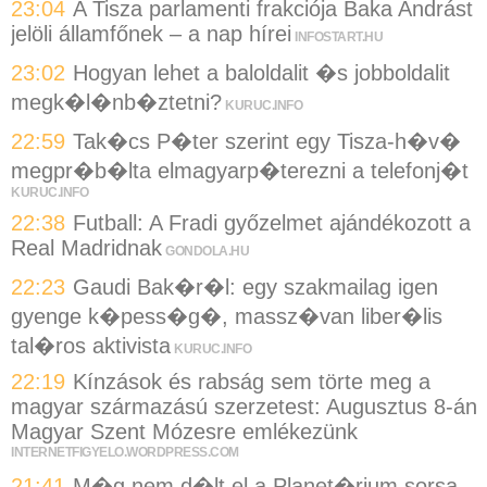
23:04
A Tisza parlamenti frakciója Baka Andrást
jelöli államfőnek – a nap hírei
INFOSTART.HU
23:02
Hogyan lehet a baloldalit �s jobboldalit
megk�l�nb�ztetni?
KURUC.INFO
22:59
Tak�cs P�ter szerint egy Tisza-h�v�
megpr�b�lta elmagyarp�terezni a telefonj�t
KURUC.INFO
22:38
Futball: A Fradi győzelmet ajándékozott a
Real Madridnak
GONDOLA.HU
22:23
Gaudi Bak�r�l: egy szakmailag igen
gyenge k�pess�g�, massz�van liber�lis
tal�ros aktivista
KURUC.INFO
22:19
Kínzások és rabság sem törte meg a
magyar származású szerzetest: Augusztus 8-án
Magyar Szent Mózesre emlékezünk
INTERNETFIGYELO.WORDPRESS.COM
21:41
M�g nem d�lt el a Planet�rium sorsa