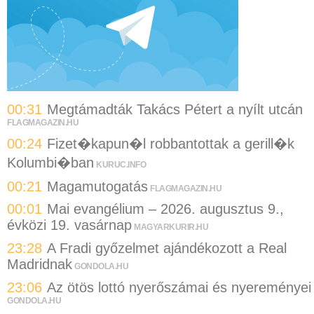
00:31
Megtámadták Takács Pétert a nyílt utcán
FLAGMAGAZIN.HU
00:24
Fizet�kapun�l robbantottak a gerill�k
Kolumbi�ban
KURUC.INFO
00:21
Magamutogatás
FLAGMAGAZIN.HU
00:01
Mai evangélium – 2026. augusztus 9.,
évközi 19. vasárnap
MAGYARKURIR.HU
23:28
A Fradi győzelmet ajándékozott a Real
Madridnak
GONDOLA.HU
23:06
Az ötös lottó nyerőszámai és nyereményei
GONDOLA.HU