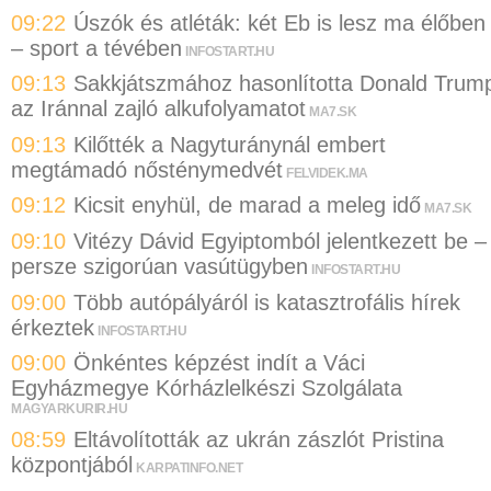
09:22
Úszók és atléták: két Eb is lesz ma élőben
– sport a tévében
INFOSTART.HU
09:13
Sakkjátszmához hasonlította Donald Trum
az Iránnal zajló alkufolyamatot
MA7.SK
09:13
Kilőtték a Nagyturánynál embert
megtámadó nősténymedvét
FELVIDEK.MA
09:12
Kicsit enyhül, de marad a meleg idő
MA7.SK
09:10
Vitézy Dávid Egyiptomból jelentkezett be –
persze szigorúan vasútügyben
INFOSTART.HU
09:00
Több autópályáról is katasztrofális hírek
érkeztek
INFOSTART.HU
09:00
Önkéntes képzést indít a Váci
Egyházmegye Kórházlelkészi Szolgálata
MAGYARKURIR.HU
08:59
Eltávolították az ukrán zászlót Pristina
központjából
KARPATINFO.NET