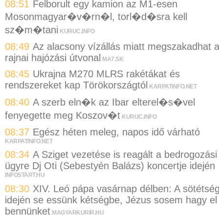
08:51
Felborult egy kamion az M1-esen
Mosonmagyar�v�rn�l, torl�d�sra kell
sz�m�tani
KURUC.INFO
08:49
Az alacsony vízállás miatt megszakadhat 
rajnai hajózási útvonal
MA7.SK
08:45
Ukrajna M270 MLRS rakétákat és
rendszereket kap Törökországtól
KARPATINFO.NET
08:40
A szerb eln�k az Ibar elterel�s�vel
fenyegette meg Koszov�t
KURUC.INFO
08:37
Egész héten meleg, napos idő várható
KARPATINFO.NET
08:34
A Sziget vezetése is reagált a bedrogozási
ügyre Dj Oti (Sebestyén Balázs) koncertje idején
INFOSTART.HU
08:30
XIV. Leó pápa vasárnap délben: A sötétsé
idején se essünk kétségbe, Jézus sosem hagy el
bennünket
MAGYARKURIR.HU