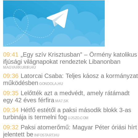
09:41
„Egy szív Krisztusban” – Örmény katolikus
ifjúsági világnapokat rendeztek Libanonban
MAGYARKURIR.HU
09:36
Latorcai Csaba: Teljes káosz a kormányzat
működésben
GONDOLA.HU
09:35
Lelőtték azt a medvédt, amely rátámadt
egy 42 éves férfira
MA7.SK
09:34
Hétfő estétől a paksi második blokk 3-as
turbinája is termelni fog
UJSZO.COM
09:32
Paksi atomerőmű: Magyar Péter óriási hírt
jelentett be
INFOSTART.HU