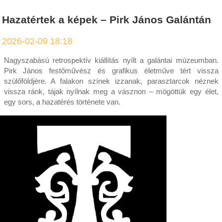
Hazatértek a képek – Pirk János Galántán
2026-02-09 18:18
Nagyszabású retrospektív kiállítás nyílt a galántai múzeumban.
Pirk János festőművész és grafikus életműve tért vissza
szülőföldjére. A falakon színek izzanak, parasztarcok néznek
vissza ránk, tájak nyílnak meg a vásznon – mögöttük egy élet,
egy sors, a hazatérés története van.