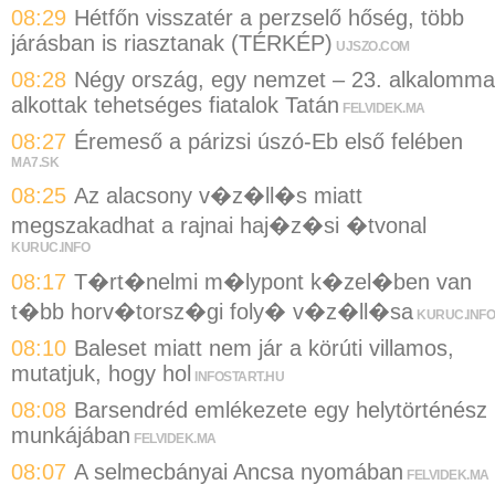
08:29
Hétfőn visszatér a perzselő hőség, több
járásban is riasztanak (TÉRKÉP)
UJSZO.COM
08:28
Négy ország, egy nemzet – 23. alkalomma
alkottak tehetséges fiatalok Tatán
FELVIDEK.MA
08:27
Éremeső a párizsi úszó-Eb első felében
MA7.SK
08:25
Az alacsony v�z�ll�s miatt
megszakadhat a rajnai haj�z�si �tvonal
KURUC.INFO
08:17
T�rt�nelmi m�lypont k�zel�ben van
t�bb horv�torsz�gi foly� v�z�ll�sa
KURUC.INFO
08:10
Baleset miatt nem jár a körúti villamos,
mutatjuk, hogy hol
INFOSTART.HU
08:08
Barsendréd emlékezete egy helytörténész
munkájában
FELVIDEK.MA
08:07
A selmecbányai Ancsa nyomában
FELVIDEK.MA