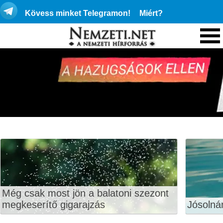
Kövess minket Telegramon!
Miért?
Még csak most jön a balatoni szezont
megkeserítő gigarajzás
Jósolná