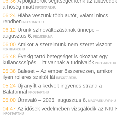
06:36
A polgárőrök segítségét kérik az állatvédők
a hőség miatt
INFOSTART.HU
06:24
Hiába veszünk több autót, valami nincs
rendben
INFOSTART.HU
06:12
Urunk színeváltozásának ünnepe –
augusztus 6.
FELVIDEK.MA
06:00
Amikor a szerelmünk nem szeret viszont
FERFIHANG.HU
05:48
Évekig tartó betegséget is okozhat egy
kullancscsípés – itt vannak a tudnivalók
INFOSTART.HU
05:36
Baleset – Az ember összerezzen, amikor
ilyen rolleres szaltót lát
INFOSTART.HU
05:24
Újranyílt a kedvelt ingyenes strand a
Balatonnál
INFOSTART.HU
05:00
Útravaló – 2026. augusztus 6.
MAGYARKURIR.HU
04:47
Az idősek védelmében vizsgálódik az NKF
INFOSTART.HU