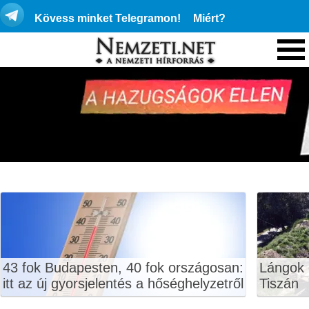
Kövess minket Telegramon!
Miért?
43 fok Budapesten, 40 fok országosan:
Lángok 
itt az új gyorsjelentés a hőséghelyzetről
Tiszán