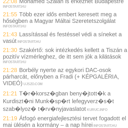
22:08
Mohamed Szalah is érkezhet Budapestre
INFOSTART.HU
21:55
Több ezer idős embert keresett meg a
hőségben a Magyar Máltai Szeretetszolgálat
INFOSTART.HU
21:43
Lassítással és festéssel védi a síneket a
vasút
INFOSTART.HU
21:30
Szakértő: sok intézkedés kellett a Tiszán a
pozitív vízmérleghez, de itt sem jók a kilátások
INFOSTART.HU
21:28
Borbély nyerte az egykori DAC-osok
párharcát, előnyben a Fradi (+ KÉPGALÉRIA,
VIDEÓ)
UJSZO.COM
21:21
T�r�korsz�gban beny�jtott�k a
Kurdiszt�ni Munk�sp�rt lefegyverz�s�t
szab�lyoz� t�rv�nyjavaslatot
KURUC.INFO
21:19
Átfogó energiafejlesztési tervet fogadott el
mai ülésén a kormány – a nap hírei
INFOSTART.HU