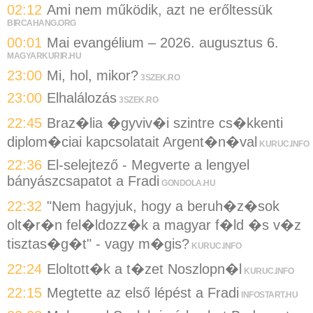
02:12
Ami nem működik, azt ne erőltessük
BIRCAHANG.ORG
00:01
Mai evangélium – 2026. augusztus 6.
MAGYARKURIR.HU
23:00
Mi, hol, mikor?
3SZEK.RO
23:00
Elhalálozás
3SZEK.RO
22:45
Braz�lia �gyviv�i szintre cs�kkenti
diplom�ciai kapcsolatait Argent�n�val
KURUC.INFO
22:36
El-selejtező - Megverte a lengyel
bányászcsapatot a Fradi
GONDOLA.HU
22:32
"Nem hagyjuk, hogy a beruh�z�sok
olt�r�n fel�ldozz�k a magyar f�ld �s v�z
tisztas�g�t" - vagy m�gis?
KURUC.INFO
22:24
Eloltott�k a t�zet Noszlopn�l
KURUC.INFO
22:15
Megtette az első lépést a Fradi
INFOSTART.HU