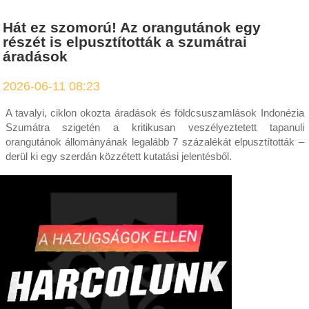
Hát ez szomorú! Az orangutánok egy
részét is elpusztították a szumátrai
áradások
2026-06-11 08:23
A tavalyi, ciklon okozta áradások és földcsuszamlások Indonézia
Szumátra szigetén a kritikusan veszélyeztetett tapanuli
orangutánok állományának legalább 7 százalékát elpusztították –
derül ki egy szerdán közzétett kutatási jelentésből.