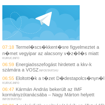
07:18
Termel�scs�kkent�sre figyelmeztet a
n�met vegyipar az alacsony v�z�ll�s miatt
KURUC.INFO
06:59
Energiaösszefogást hirdetett a kkv-k
számára a VOSZ
INFOSTART.HU
06:55
Eloltott�k a t�zet D�destapolcs�nyn�l
KURUC.INFO
06:47
Kármán András bekerült az IMF
kormányzótanácsába – Nagy Márton helyett
INFOSTART.HU