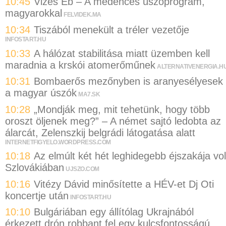
10:45
Vizes Eb – A medencés úszóprogram,
magyarokkal
FELVIDEK.MA
10:34
Tiszából menekült a tréler vezetője
INFOSTART.HU
10:33
A hálózat stabilitása miatt üzemben kell
maradnia a krskói atomerőműnek
ALTERNATIVENERGIA.H
10:31
Bombaerős mezőnyben is aranyesélyesek
a magyar úszók
MA7.SK
10:28
„Mondják meg, mit tehetünk, hogy több
oroszt öljenek meg?” – A német sajtó ledobta az
álarcát, Zelenszkij belgrádi látogatása alatt
INTERNETFIGYELO.WORDPRESS.COM
10:18
Az elmúlt két hét leghidegebb éjszakája vol
Szlovákiában
UJSZO.COM
10:16
Vitézy Dávid minősítette a HÉV-et Dj Oti
koncertje után
INFOSTART.HU
10:10
Bulgáriában egy állítólag Ukrajnából
érkezett drón robbant fel egy kulcsfontosságú