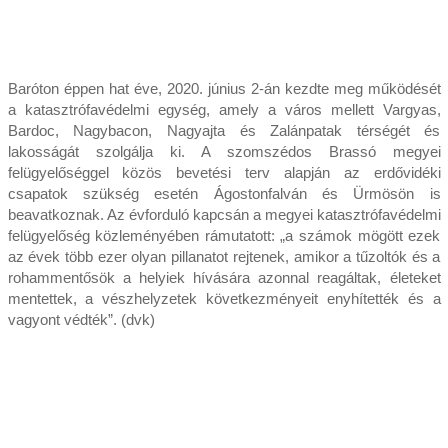
Baróton éppen hat éve, 2020. június 2-án kezdte meg működését
a katasztrófavédelmi egység, amely a város mellett Vargyas,
Bardoc, Nagybacon, Nagyajta és Zalánpatak térségét és
lakosságát szolgálja ki. A szomszédos Brassó megyei
felügyelőséggel közös bevetési terv alapján az erdővidéki
csapatok szükség esetén Ágostonfalván és Ürmösön is
beavatkoznak. Az évforduló kapcsán a megyei katasztrófavédelmi
felügyelőség közleményében rámutatott: „a számok mögött ezek
az évek több ezer olyan pillanatot rejtenek, amikor a tűzoltók és a
rohammentősök a helyiek hívására azonnal reagáltak, életeket
mentettek, a vészhelyzetek következményeit enyhítették és a
vagyont védték”. (dvk)