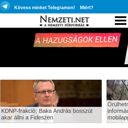
Kövess minket Telegramon!
Miért?
Örülhet
KDNP-frakció: Baka András bosszút
informá
akar állni a Fideszen
mobilapp