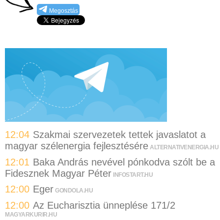
Megosztás
12:04
Szakmai szervezetek tettek javaslatot a
magyar szélenergia fejlesztésére
ALTERNATIVENERGIA.HU
12:01
Baka András nevével pónkodva szólt be a
Fidesznek Magyar Péter
INFOSTART.HU
12:00
Eger
GONDOLA.HU
12:00
Az Eucharisztia ünneplése 171/2
MAGYARKURIR.HU