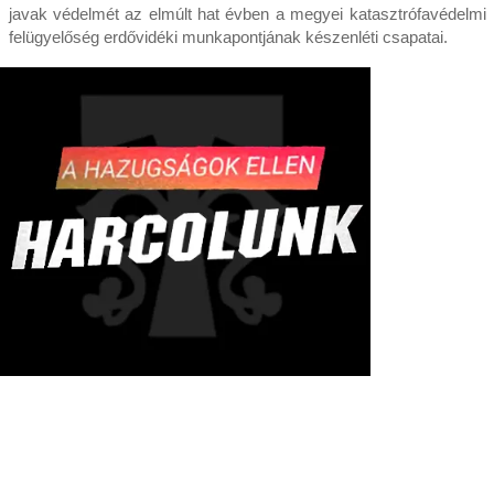
javak védelmét az elmúlt hat évben a megyei katasztrófavédelmi
felügyelőség erdővidéki munkapontjának készenléti csapatai.