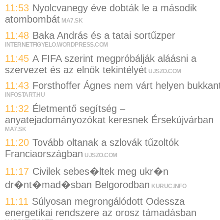
11:53
Nyolcvanegy éve dobták le a második
atombombát
MA7.SK
11:48
Baka András és a tatai sortűzper
INTERNETFIGYELO.WORDPRESS.COM
11:45
A FIFA szerint megpróbálják aláásni a
szervezet és az elnök tekintélyét
UJSZO.COM
11:43
Forsthoffer Ágnes nem várt helyen bukkan
INFOSTART.HU
11:32
Életmentő segítség –
anyatejadományozókat keresnek Érsekújvárban
MA7.SK
11:20
Tovább oltanak a szlovák tűzoltók
Franciaországban
UJSZO.COM
11:17
Civilek sebes�ltek meg ukr�n
dr�nt�mad�sban Belgorodban
KURUC.INFO
11:11
Súlyosan megrongálódott Odessza
energetikai rendszere az orosz támadásban