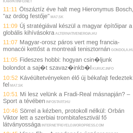
KARPATINFO.NET
11:11
Ötszáztíz éve halt meg Hieronymus Bosch
"az ördög festője"
MA7.SK
11:09
Új stratégiával készül a magyar építőipar a
globális kihívásokra
ALTERNATIVENERGIA.HU
11:07
Magyar-orosz páros vert meg francia-
monacói kettőst a montreali tenisztornán
GONDOLA.H
11:05
Fideszes hobbi: hogyan csin�ljunk
bolondot a saj�t szavaz�inkb�l
KURUC.INFO
10:52
Kávéültetvényeken élő új békafajt fedeztek
fel
MA7.SK
10:51
Mi lesz velünk a Fradi-Real másnapján? –
Sport a tévében
INFOSTART.HU
10:46
Sörrel a kézben, protokoll nélkül: Orbán
Viktor lett a szerbiai trombitafesztivál fő
látványossága
INTERNETFIGYELO.WORDPRESS.COM