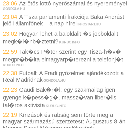
23:06
Az ötös lottó nyerőszámai és nyereményei
GONDOLA.HU
23:04
A Tisza parlamenti frakciója Baka Andrást
jelöli államfőnek – a nap hírei
INFOSTART.HU
23:02
Hogyan lehet a baloldalit �s jobboldalit
megk�l�nb�ztetni?
KURUC.INFO
22:59
Tak�cs P�ter szerint egy Tisza-h�v�
megpr�b�lta elmagyarp�terezni a telefonj�t
KURUC.INFO
22:38
Futball: A Fradi győzelmet ajándékozott a
Real Madridnak
GONDOLA.HU
22:23
Gaudi Bak�r�l: egy szakmailag igen
gyenge k�pess�g�, massz�van liber�lis
tal�ros aktivista
KURUC.INFO
22:19
Kínzások és rabság sem törte meg a
magyar származású szerzetest: Augusztus 8-án
Magyar Szent Mózesre emlékezünk