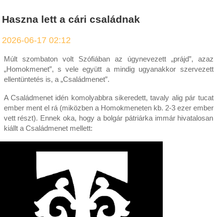
Haszna lett a cári családnak
2026-06-17 02:12
Múlt szombaton volt Szófiában az úgynevezett „prájd”, azaz
„Homokmenet”, s vele együtt a mindig ugyanakkor szervezett
ellentüntetés is, a „Családmenet”.
A Családmenet idén komolyabbra sikeredett, tavaly alig pár tucat
ember ment el rá (miközben a Homokmeneten kb. 2-3 ezer ember
vett részt). Ennek oka, hogy a bolgár pátriárka immár hivatalosan
kiállt a Családmenet mellett: