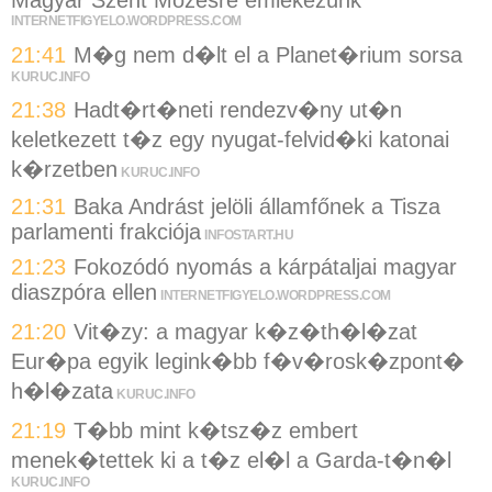
INTERNETFIGYELO.WORDPRESS.COM
21:41
M�g nem d�lt el a Planet�rium sorsa
KURUC.INFO
21:38
Hadt�rt�neti rendezv�ny ut�n
keletkezett t�z egy nyugat-felvid�ki katonai
k�rzetben
KURUC.INFO
21:31
Baka Andrást jelöli államfőnek a Tisza
parlamenti frakciója
INFOSTART.HU
21:23
Fokozódó nyomás a kárpátaljai magyar
diaszpóra ellen
INTERNETFIGYELO.WORDPRESS.COM
21:20
Vit�zy: a magyar k�z�th�l�zat
Eur�pa egyik legink�bb f�v�rosk�zpont�
h�l�zata
KURUC.INFO
21:19
T�bb mint k�tsz�z embert
menek�tettek ki a t�z el�l a Garda-t�n�l
KURUC.INFO