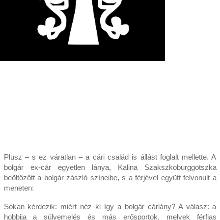
Plusz – s ez váratlan – a cári család is állást foglalt mellette. A
bolgár ex-cár egyetlen lánya, Kalina Szakszkoburggotszka
beöltözött a bolgár zászló színeibe, s a férjével együtt felvonult a
meneten:
Sokan kérdezik: miért néz ki így a bolgár cárlány? A válasz: a
hobbija a súlyemelés és más erősportok, melyek férfias