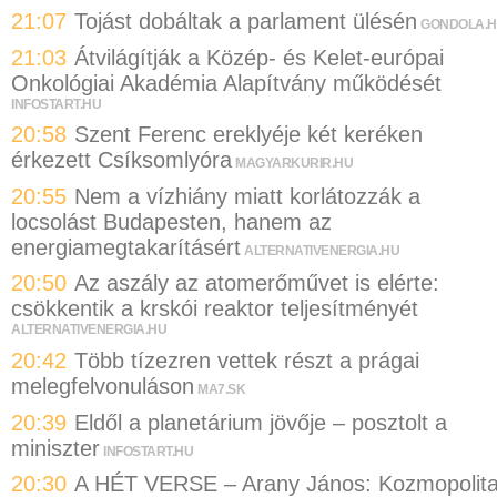
21:07
Tojást dobáltak a parlament ülésén
GONDOLA.
21:03
Átvilágítják a Közép- és Kelet-európai
Onkológiai Akadémia Alapítvány működését
INFOSTART.HU
20:58
Szent Ferenc ereklyéje két keréken
érkezett Csíksomlyóra
MAGYARKURIR.HU
20:55
Nem a vízhiány miatt korlátozzák a
locsolást Budapesten, hanem az
energiamegtakarításért
ALTERNATIVENERGIA.HU
20:50
Az aszály az atomerőművet is elérte:
csökkentik a krskói reaktor teljesítményét
ALTERNATIVENERGIA.HU
20:42
Több tízezren vettek részt a prágai
melegfelvonuláson
MA7.SK
20:39
Eldől a planetárium jövője – posztolt a
miniszter
INFOSTART.HU
20:30
A HÉT VERSE – Arany János: Kozmopolit