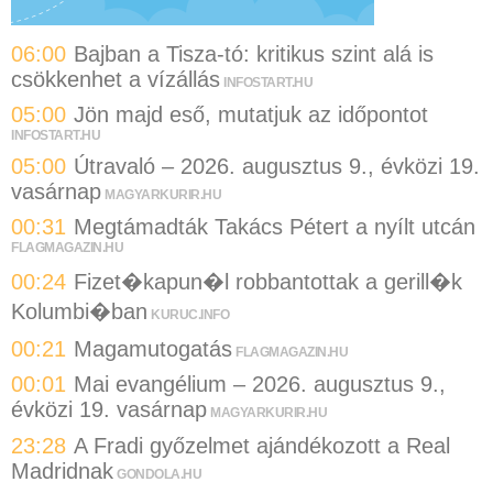
06:00
Bajban a Tisza-tó: kritikus szint alá is
csökkenhet a vízállás
INFOSTART.HU
05:00
Jön majd eső, mutatjuk az időpontot
INFOSTART.HU
05:00
Útravaló – 2026. augusztus 9., évközi 19.
vasárnap
MAGYARKURIR.HU
00:31
Megtámadták Takács Pétert a nyílt utcán
FLAGMAGAZIN.HU
00:24
Fizet�kapun�l robbantottak a gerill�k
Kolumbi�ban
KURUC.INFO
00:21
Magamutogatás
FLAGMAGAZIN.HU
00:01
Mai evangélium – 2026. augusztus 9.,
évközi 19. vasárnap
MAGYARKURIR.HU
23:28
A Fradi győzelmet ajándékozott a Real
Madridnak
GONDOLA.HU