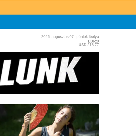
2026. augusztus 07., péntek
Ibolya
EUR
:0
USD
:316.77