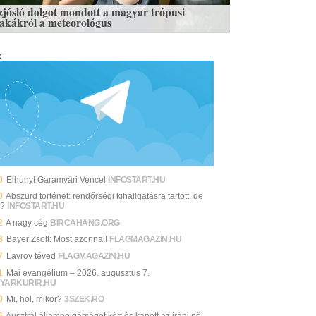
zjósló dolgot mondott a magyar trópusi
zakákról a meteorológus
k
0
Elhunyt Garamvári Vencel
INFOSTART.HU
0
Abszurd történet: rendőrségi kihallgatásra tartott, de
y?
INFOSTART.HU
2
A nagy cég
BIRCAHANG.ORG
8
Bayer Zsolt: Most azonnal!
FLAGMAGAZIN.HU
7
Lavrov téved
FLAGMAGAZIN.HU
1
Mai evangélium – 2026. augusztus 7.
YARKURIR.HU
0
Mi, hol, mikor?
3SZEK.RO
6
Ausztrál állampolgárságot kért és kapott az iráni női