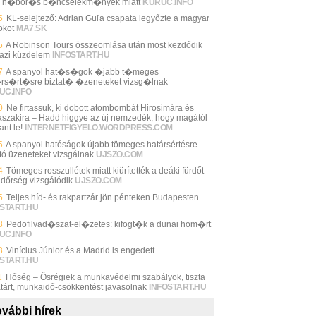
n h�bor�s b�ncselekm�nyek miatt
KURUC.INFO
5
KL-selejtező: Adrian Guľa csapata legyőzte a magyar
okot
MA7.SK
5
A Robinson Tours összeomlása után most kezdődik
gazi küzdelem
INFOSTART.HU
7
A spanyol hat�s�gok �jabb t�meges
rs�rt�sre biztat� �zeneteket vizsg�lnak
UC.INFO
0
Ne firtassuk, ki dobott atombombát Hirosimára és
szakira – Hadd higgye az új nemzedék, hogy magától
ant le!
INTERNETFIGYELO.WORDPRESS.COM
5
A spanyol hatóságok újabb tömeges határsértésre
ató üzeneteket vizsgálnak
UJSZO.COM
4
Tömeges rosszullétek miatt kiürítették a deáki fürdőt –
ndőrség vizsgálódik
UJSZO.COM
5
Teljes híd- és rakpartzár jön pénteken Budapesten
START.HU
8
Pedofilvad�szat-el�zetes: kifogt�k a dunai hom�rt
UC.INFO
3
Vinícius Júnior és a Madrid is engedett
START.HU
1
Hőség – Ősrégiek a munkavédelmi szabályok, tiszta
tárt, munkaidő-csökkentést javasolnak
INFOSTART.HU
vábbi hírek