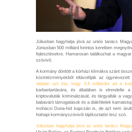
Júliusban hagyhatja jóvá az uniós tanács Magyaro
Júniusban 500 milliárd forintos keretben megnyíl
fejlesztésekre. Hamarosan találkozhat a magyar
szóvivő.
A kormány döntött a kórházi klímákra szánt összeg
közintézményekből eltávolítják az úgynevezett
oldalán azt írta, hogy 3,4 milliárdot ad a ko
karbantartására, és általában is elrendelte a
kriptovaluták kriminalizását, és tárgyalták a vag
babaváró támogatások és a diákhitelek kamatstopja
mohácsi Duna-híd kapcsán is, de azt nem árulta 
holnapi kormányszóvivői tájékoztatón lesz szó.
Júliusban hagyhatja jóvá az uniós tanács Magyaro
Ujvári Balázs, az Európai Bizottság illetékes szóv