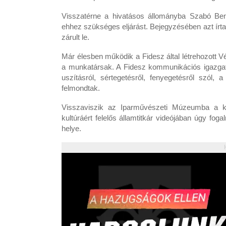
Visszatérne a hivatásos állományba Szabó Ben
ehhez szükséges eljárást. Bejegyzésében azt írta
zárult le.
Már élesben működik a Fidesz által létrehozott V
a munkatársak. A Fidesz kommunikációs igazgatój
uszításról, sértegetésről, fenyegetésről szól,
felmondtak.
Visszaviszik az Iparművészeti Múzeumba a kult
kultúráért felelős államtitkár videójában úgy f
helye.