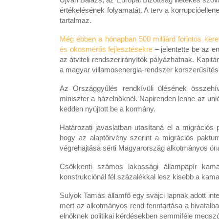
értékelésének folyamatát. A terv a korrupcióellen
tartalmaz.
Még ebben a hónapban 500 milliárd forintos kere
és okosmérős fejlesztésekre
– jelentette be az e
az átviteli rendszerirányítók pályázhatnak. Kapit
a magyar villamosenergia-rendszer korszerűsítés
Az Országgyűlés rendkívüli ülésének összehí
miniszter a házelnöknél. Napirenden lenne az uni
kedden nyújtott be a kormány.
Határozati javaslatban utasítaná el a migráció
hogy az alaptörvény szerint a migrációs paktum
végrehajtása sérti Magyarország alkotmányos ön
Csökkenti számos lakossági állampapír kama
konstrukciónál fél százalékkal lesz kisebb a kama
Sulyok Tamás államfő egy svájci lapnak adott int
mert az alkotmányos rend fenntartása a hivatalba
elnöknek politikai kérdésekben semmiféle megszól