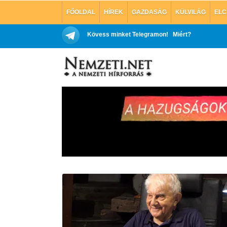
FŐOLDAL
HÍREK
GAZDASÁG
KÜLVILÁG
ELC
Kövess minket Telegramon!
Miért?