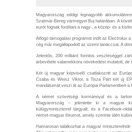
Magyarország eddigi legnagyobb akkumulátoros 
Szatmár-Bereg vármegyei Buj határában. A követk
eurót fognak fordítani a nagy-, a közép- és a kisf
Átfogó támogatási programot indít az Electrolux 
cég már megállapodott az üzemi tanáccsal. A dönt
Jelentős, 200 milliárd forintos veszteséggel zár
árbevétele valamekkora növekedést mutatott, de 
Két új magyar képviselő csatlakozott az Európa
Csaba és Weisz Viktor, a Tisza Párt két új EP-k
mandátumát veszi át az Európai Parlamentben a h
A német szövetségi kormánnyal és a tartomá
Magyarország – jelentette ki a magyar kü
külügyminiszterrel tárgyalt, és a Facebook-olda
német-magyar fórumot, amely szerinte idén különö
Hamarosan találkozhat a magyar miniszterelnök é