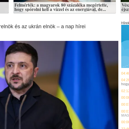
Felmérték: a magyarok 80 százaléka megértette,
Vés
hogy spórolni kell a vízzel és az energiával, de...
éjs
Híre
elnök és az ukrán elnök – a nap hírei
04:4
04:2
hog
02:1
00:0
00:0
00:0
MAG
00:0
22:4