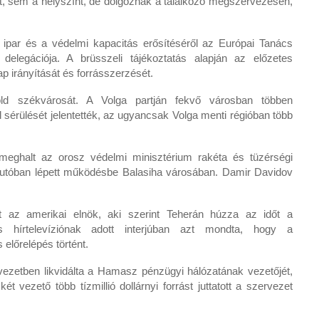
t, sem a helyszínt, de dolgoznak a találkozó megszervezésén,
 ipar és a védelmi kapacitás erősítéséről az Európai Tanács
elegációja. A brüsszeli tájékoztatás alapján az előzetes
p irányítását és forrásszerzését.
ld székvárosát. A Volga partján fekvő városban többen
sérülését jelentették, az ugyancsak Volga menti régióban több
eghalt az orosz védelmi minisztérium rakéta és tüzérségi
y autóban lépett működésbe Balasiha városában. Damir Davidov
t az amerikai elnök, aki szerint Teherán húzza az időt a
hírtelevíziónak adott interjúban azt mondta, hogy a
előrelépés történt.
övezetben likvidálta a Hamasz pénzügyi hálózatának vezetőjét,
két vezető több tízmillió dollárnyi forrást juttatott a szervezet