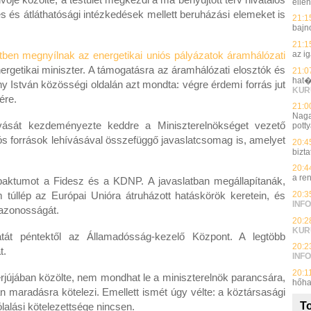
elle
es és átláthatósági intézkedések mellett beruházási elemeket is
21:1
bajn
21:1
az i
tben megnyílnak az energetikai uniós pályázatok áramhálózati
nergetikai miniszter. A támogatásra az áramhálózati elosztók és
21:0
hat�
ány István közösségi oldalán azt mondta: végre érdemi forrás jut
KUR
ére.
21:0
Naga
vását kezdeményezte keddre a Miniszterelnökséget vezető
potty
ós források lehívásával összefüggő javaslatcsomag is, amelyet
20:4
bizt
20:4
a re
s paktumot a Fidesz és a KDNP. A javaslatban megállapítanák,
20:3
 túllép az Európai Unióra átruházott hatáskörök keretein, és
INFO
azonosságát.
20:2
KUR
tát péntektől az Államadósság-kezelő Központ. A legtöbb
20:2
t.
INFO
20:1
erjújában közölte, nem mondhat le a miniszterelnök parancsára,
hőha
n maradásra kötelezi. Emellett ismét úgy vélte: a köztársasági
To
alási kötelezettsége nincsen.