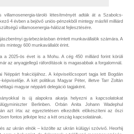
villamosenergia-tároló létesítményét adták át a Szabolcs-
ező 4 évben a bejövő uniós-pénzekből mintegy másfél milliárd
eszültségű villamosenergia-hálózat fejlesztésére.
a jászberényi gyárbezárásban érintett munkavállalók számára. A
és mintegy 600 munkavállalót érint.
ta a 2025-ös évet is a Mohu. A cég 450 milliárd forint körüli
már az anyagjellegű ráfordítások is magasabbak a forgalomnál.
i Néppárt frakciójához. A képviselőcsoport tagja lett Bogdán
épviselője. A két politikus Magyar Péter, illetve Tarr Zoltán
éttagú magyar néppárti delegáció tagjaként.
nyokkal is új alapokra akarja helyezni a kapcsolatokat
lügyminiszter Berlinben. Orbán Anita Johann Wadephul
lán azt írta: az egyeztetésen elkezdték előkészíteni az őszi
sen fontos jelképe lesz a két ország kapcsolatának.
s az ukrán elnök – közölte az ukrán külügyi szóvivő. Heorhij