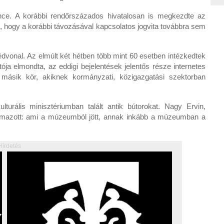
ce. A korábbi rendőrszázados hivatalosan is megkezdte az
, hogy a korábbi távozásával kapcsolatos jogvita továbbra sem
édvonal. Az elmúlt két hétben több mint 60 esetben intézkedtek
a elmondta, az eddigi bejelentések jelentős része internetes
 a másik kör, akiknek kormányzati, közigazgatási szektorban
urális minisztériumban talált antik bútorokat. Nagy Ervin,
ogalmazott: ami a múzeumból jött, annak inkább a múzeumban a
Hírdetés