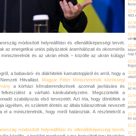
fociv
22:4
483 
22:3
GON
22:3
ukr�
rszág módosított helyreállítási és ellenállóképességi tervét.
22:3
nak az energetikai uniós pályázatok áramhálózati és okosmérős
képvi
nap h
 miniszterelnök és az ukrán elnök – közölte az ukrán külügyi
22:2
fogy
22:0
ről, a babaváró- és diákhitelek kamatstopjáról és arról, hogy a
utaz
 Nemzeti Hitvallást.
Magyar Péter Miniszterelnök közösségi
21:5
rmány
a kórházi klímaberendezések azonnali javítására és
az e
 felkészülést a várható kánikulahelyzetre. Megszüntetik a
21:5
yonadó szabályozás első tervezetét. Azt írta, hogy döntöttek a
21:5
 ügyében, és született döntés az általa túlárazottnak nevezett
jelen
el a miniszterelnök, hogy miről határoztak. A részletekről a
21:3
és a
21:2
rszág módosított helyreállítási és ellenállóképességi tervét
.
21:2
ivője közölte, a testület megkezdi a ma benyújtott terv hivatalos