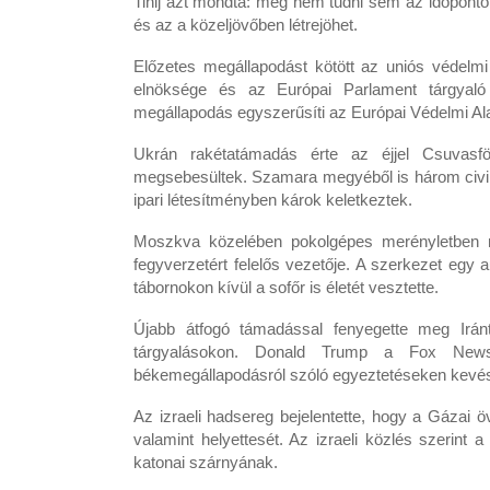
Tihij azt mondta: még nem tudni sem az időponto
és az a közeljövőben létrejöhet.
Előzetes megállapodást kötött az uniós védelmi
elnöksége és az Európai Parlament tárgyaló d
megállapodás egyszerűsíti az Európai Védelmi Ala
Ukrán rakétatámadás érte az éjjel Csuvasfö
megsebesültek. Szamara megyéből is három civil 
ipari létesítményben károk keletkeztek.
Moszkva közelében pokolgépes merényletben m
fegyverzetért felelős vezetője. A szerkezet eg
tábornokon kívül a sofőr is életét vesztette.
Újabb átfogó támadással fenyegette meg Irán
tárgyalásokon. Donald Trump a Fox News 
békemegállapodásról szóló egyeztetéseken kevés 
Az izraeli hadsereg bejelentette, hogy a Gázai 
valamint helyettesét. Az izraeli közlés szerint a 
katonai szárnyának.