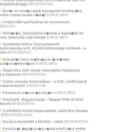
álogatott két tagja
INFOSTART.HU
5
Bez�r az orsz�g egyik legnagyobb bicikligy�ra,
ember marad munka n�lk�l
KURUC.INFO
6
A hatos lottó nyerőszámai és nyereményei
DOLA.HU
5
Felm�r�s: Zaluzsnijban b�znak a legink�bb az
nok, Zelenszkij csak hatodik
KURUC.INFO
0
Szombaton dönt a Tisza parlamenti
selőcsoportja arról, kit jelöl köztársasági elnöknek – a
írei
INFOSTART.HU
4
Holnapt�l nincs sz�ks�g az �nk�ntes
aszt�scs�kkent�sre
KURUC.INFO
5
Öngól lett a Győr veszte, háromgólos hátránnyal
ik a Debrecen
INFOSTART.HU
5
Csúfos vereség Hollandiában – a DAC ízelítőt kapott
urópai tempóból
UJSZO.COM
4
Farizeusok sz�razs�g idej�n
KURUC.INFO
0
Köszönjük, Magyarország! – Magyar Péter jó hírrel
tkezett
INFOSTART.HU
4
Csütörtököt mondó kupacsapatok: zakózott a Vasutas
z ETO
GONDOLA.HU
7
Ancsát is bevetették a tűzoltók – videó
INFOSTART.HU
3
A koszov�i �gy�szs�g v�dat emelt h�sz ember