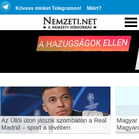
Kövess minket Telegramon!
Miért?
Az Üllői úton játszik szombaton a Real
Magyar P
Madrid – sport a tévében
Magyar