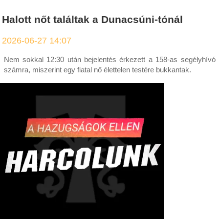
Halott nőt találtak a Dunacsúni-tónál
2026-06-27 14:07
Nem sokkal 12:30 után bejelentés érkezett a 158-as segélyhívó
számra, miszerint egy fiatal nő élettelen testére bukkantak.