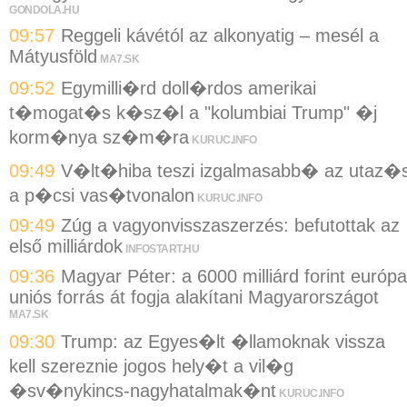
GONDOLA.HU
09:57
Reggeli kávétól az alkonyatig – mesél a
Mátyusföld
MA7.SK
09:52
Egymilli�rd doll�rdos amerikai
t�mogat�s k�sz�l a "kolumbiai Trump" �j
korm�nya sz�m�ra
KURUC.INFO
09:49
V�lt�hiba teszi izgalmasabb� az utaz�s
a p�csi vas�tvonalon
KURUC.INFO
09:49
Zúg a vagyonvisszaszerzés: befutottak az
első milliárdok
INFOSTART.HU
09:36
Magyar Péter: a 6000 milliárd forint európa
uniós forrás át fogja alakítani Magyarországot
MA7.SK
09:30
Trump: az Egyes�lt �llamoknak vissza
kell szereznie jogos hely�t a vil�g
�sv�nykincs-nagyhatalmak�nt
KURUC.INFO