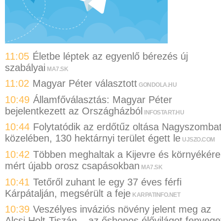
11:05
Életbe léptek az egyenlő bérezés új
szabályai
MA7.SK
11:02
Magyar Péter választott
GONDOLA.HU
10:49
Államfőválasztás: Magyar Péter
bejelentkezett az Országházból
INFOSTART.HU
10:44
Folytatódik az erdőtűz oltása Nagyszomba
közelében, 130 hektárnyi terület égett le
UJSZO.COM
10:42
Többen meghaltak a Kijevre és környékére
mért újabb orosz csapásokban
MA7.SK
10:41
Tetőről zuhant le egy 37 éves férfi
Kárpátalján, megsérült a feje
KARPATINFO.NET
10:39
Veszélyes inváziós növény jelent meg az
Alcsi Holt-Tiszán – az őshonos élővilágot fenyege