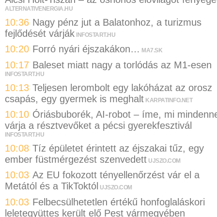
ALTERNATIVENERGIA.HU
10:36
Nagy pénz jut a Balatonhoz, a turizmus
fejlődését várják
INFOSTART.HU
10:20
Forró nyári éjszakákon…
MA7.SK
10:17
Baleset miatt nagy a torlódás az M1-esen
INFOSTART.HU
10:13
Teljesen lerombolt egy lakóházat az orosz
csapás, egy gyermek is meghalt
KARPATINFO.NET
10:10
Óriásbuborék, AI-robot – íme, mi mindenne
várja a résztvevőket a pécsi gyerekfesztivál
INFOSTART.HU
10:08
Tíz épületet érintett az éjszakai tűz, egy
ember füstmérgezést szenvedett
UJSZO.COM
10:03
Az EU fokozott tényellenőrzést vár el a
Metától és a TikToktól
UJSZO.COM
10:03
Felbecsülhetetlen értékű honfoglaláskori
leletegyüttes került elő Pest vármegyében