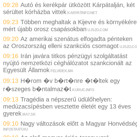
09:28
Autó és kerékpár ütközött Kárpátalján, két
sérültet kórházba vittek
KARPATINFO.NET
09:23
Többen meghaltak a Kijevre és környékére
mért újabb orosz csapásokban
UJSZO.COM
09:20
Az amerikai szenátus elfogadta pénteken
az Oroszország elleni szankciós csomagot
UJSZO.C
09:16
Irán javára titkos pénzügyi szolgáltatást
nyújtó nemzetközi céghálózatot szankcionált az
Egyesült Államok
FELVIDEK.MA
09:13
H�rom �v b�rt�nre �t�ltek egy
r�szeges b�ntalmaz�t
KURUC.INFO
09:13
Tragédia a népszerű üdülőhelyen:
medúzacsípésben vesztette életét egy 13 éves
gyerek
MA7.SK
09:10
Nagy változások előtt a Magyar Honvédsé
INFOSTART.HU