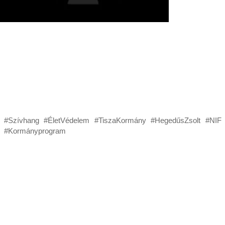
#Szívhang #ÉletVédelem #TiszaKormány #HegedűsZsolt #NIF
#Kormányprogram