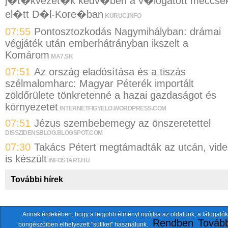
j�t�kvezet�k kedv�ben a v�logatott meccse
el�tt D�l-Kore�ban
KURUC.INFO
07:55
Pontosztozkodás Nagymihályban: drámai
végjáték után emberhátrányban ikszelt a
Komárom
MA7.SK
07:51
Az ország eladósítása és a tiszás
szélmalomharc: Magyar Péterék importált
zöldőrülete tönkretenné a hazai gazdaságot és
környezetet
INTERNETFIGYELO.WORDPRESS.COM
07:51
Jézus szembebemegy az önszeretettel
DISSZIDENSBLOG.BLOGSPOT.COM
07:30
Takács Pétert megtámadták az utcán, vid
is készült
INFOSTART.HU
További hírek
Annak érdekében, hogy a legjobb élményt nyújtsa az oldalunk, a látogatók
A fentiekkel együtt összesen
118 oldalt
szemlézünk.
Rendben
Tovább
böngészőiben elhelyezett "sütiket" használunk.
ten.itezmen@itezmen