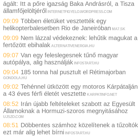
ágált: Itt a pőre igazság Baka Andrásról, a Tisza
államfőjelöltjéről
INTERNETFIGYELO.WORDPRESS.COM
09:09
Többen életüket vesztették egy
helikopterbalesetben Rio de Janeiróban
MA7.SK
09:09
Nem lázzal védekeznek: lehűtik magukat a
fertőzött ebihalak
ALTERNATIVENERGIA.HU
09:07
Van egy feleslegesnek tűnő magyar
autópálya, alig használják
INFOSTART.HU
09:04
185 tonna hal pusztult el Rétimajorban
GONDOLA.HU
09:02
Tehénnel ütközött egy motoros Kárpátalján
a 43 éves férfi életét vesztette
KARPATINFO.NET
08:52
Irán újabb feltételeket szabott az Egyesült
Államoknak a Hormuzi-szoros megnyitásához
UJSZO.COM
08:51
Döbbentes számhoz közelítenek a tűzoltók
ezt már alig lehet bírni
INFOSTART.HU