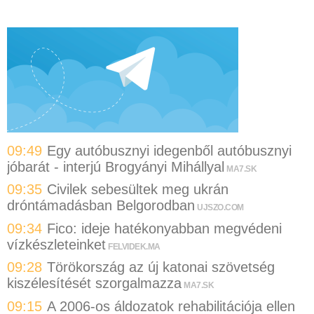
09:49
Egy autóbusznyi idegenből autóbusznyi
jóbarát - interjú Brogyányi Mihállyal
MA7.SK
09:35
Civilek sebesültek meg ukrán
dróntámadásban Belgorodban
UJSZO.COM
09:34
Fico: ideje hatékonyabban megvédeni
vízkészleteinket
FELVIDEK.MA
09:28
Törökország az új katonai szövetség
kiszélesítését szorgalmazza
MA7.SK
09:15
A 2006-os áldozatok rehabilitációja ellen