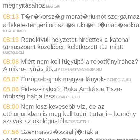
megnyitásához
MA7.SK
08:13
T�r�korsz�g morat�riumot szorgalmaz
a fekete-tengeri orosz �s ukr�n t�mad�sokra
KURUC.INFO
08:13
Rendkívüli helyzetet hirdettek a katonai
támaszpont közelében keletkezett tűz miatt
UJSZO.COM
08:08
Miért nem kell fűgyűjtő a robotfűnyíróhoz?
A mikro-nyírás titka
ALTERNATIVENERGIA.HU
08:07
Európa-bajnok magyar lányok-
GONDOLA.HU
08:06
Fidesz-frakció: Baka András a Tisza-
többség bábja lesz
GONDOLA.HU
08:00
Nem lesz kevesebb víz, de az
otthonunkban is meg kell tudni tartani – kemény
szavak az ökológustól
INFOSTART.HU
07:56
Szexmassz�zzsal j�rtak a