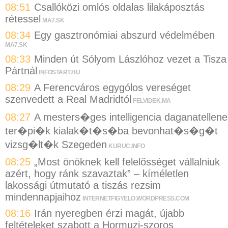
08:51
Csallóközi omlós oldalas lilakáposztás
rétessel
MA7.SK
08:34
Egy gasztronómiai abszurd védelmében
MA7.SK
08:33
Minden út Sólyom Lászlóhoz vezet a Tisza
Pártnál
INFOSTART.HU
08:29
A Ferencváros egygólos vereséget
szenvedett a Real Madridtól
FELVIDEK.MA
08:27
A mesters�ges intelligencia daganatellene
ter�pi�k kialak�t�s�ba bevonhat�s�g�t
vizsg�lt�k Szegeden
KURUC.INFO
08:25
„Most önöknek kell felelősséget vállalniuk
azért, hogy ránk szavaztak” – kíméletlen
lakossági útmutató a tiszás rezsim
mindennapjaihoz
INTERNETFIGYELO.WORDPRESS.COM
08:16
Irán nyeregben érzi magát, újabb
feltételeket szabott a Hormuzi-szoros