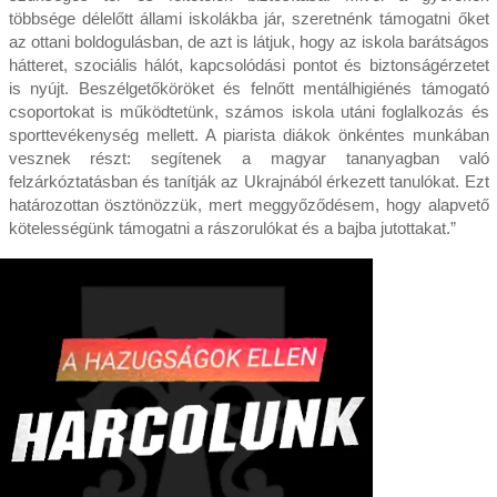
többsége délelőtt állami iskolákba jár, szeretnénk támogatni őket
az ottani boldogulásban, de azt is látjuk, hogy az iskola barátságos
hátteret, szociális hálót, kapcsolódási pontot és biztonságérzetet
is nyújt. Beszélgetőköröket és felnőtt mentálhigiénés támogató
csoportokat is működtetünk, számos iskola utáni foglalkozás és
sporttevékenység mellett. A piarista diákok önkéntes munkában
vesznek részt: segítenek a magyar tananyagban való
felzárkóztatásban és tanítják az Ukrajnából érkezett tanulókat. Ezt
határozottan ösztönözzük, mert meggyőződésem, hogy alapvető
kötelességünk támogatni a rászorulókat és a bajba jutottakat.”