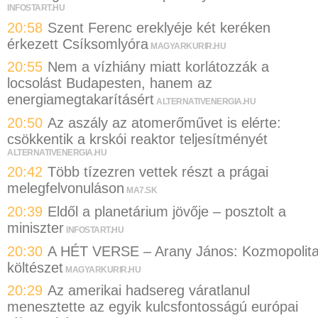
INFOSTART.HU
20:58
Szent Ferenc ereklyéje két keréken
érkezett Csíksomlyóra
MAGYARKURIR.HU
20:55
Nem a vízhiány miatt korlátozzák a
locsolást Budapesten, hanem az
energiamegtakarításért
ALTERNATIVENERGIA.HU
20:50
Az aszály az atomerőművet is elérte:
csökkentik a krskói reaktor teljesítményét
ALTERNATIVENERGIA.HU
20:42
Több tízezren vettek részt a prágai
melegfelvonuláson
MA7.SK
20:39
Eldől a planetárium jövője – posztolt a
miniszter
INFOSTART.HU
20:30
A HÉT VERSE – Arany János: Kozmopolit
költészet
MAGYARKURIR.HU
20:29
Az amerikai hadsereg váratlanul
menesztette az egyik kulcsfontosságú európai