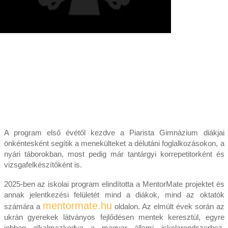
A program első évétől kezdve a Piarista Gimnázium diákjai
önkéntesként segítik a menekülteket a délutáni foglalkozásokon, a
nyári táborokban, most pedig már tantárgyi korrepetitorként és
vizsgafelkészítőként is.
2025-ben az iskolai program elindította a MentorMate projektet és
annak jelentkezési felületét mind a diákok, mind az oktatók
mentormate.hu
számára a
oldalon. Az elmúlt évek során az
ukrán gyerekek látványos fejlődésen mentek keresztül, egyre
jobban alkalmazkodva a magyar állami iskolarendszerhez.