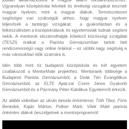
Ugyanolyan középiskolai felvételi és érettségi vizsgákat tesznek
magyar nyelven, mint a magyar diákok. Természetesen
segítségre van szükségük ahhoz, hogy magyar nyelven
teljesítsék a tantárgyi vizsgákat; a gyakorlásban és a
felkészülésben a középiskolások és egyetemisták tudnak segíteni
nekik. A mentorok elszámolhatják kötelező közösségi szolgálati
(TESZI) óráikat a Piarista Gimnáziumban tartott heti
rendszerességű vagy online órákkal – ez utóbbi nagy segítség a
más városokban élők számára is.
Idén több mint tíz budapesti középiskola és két egyetem
csatlakozott a MentorMate projekthez. Mentoraink többsége a
Budapesti Piarista Gimnáziumból, a Deák Téri Evangélikus
Gimnáziumból, az ELTE Apáczai Csere János Gyakorló
Gimnáziumból és a Pázmány Péter Katolikus Egyetemről érkezik.
Az alábbi videóban az ukrán tanoda önkéntesei, Tóth Tibor, Fóris
Benedek, Kaján Márton, Pollner Márk, Vitek Máté piarista
önkéntes diákok beszélgetnek a mentorprogramról: