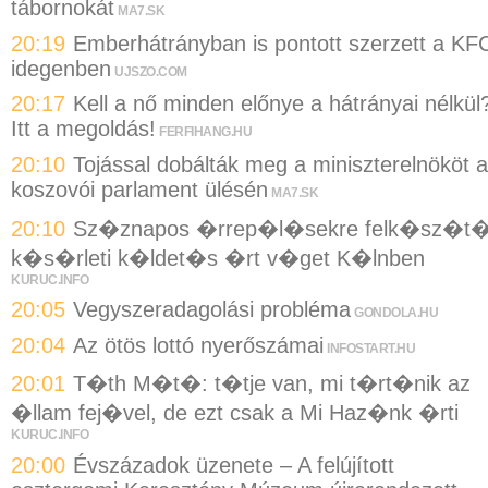
tábornokát
MA7.SK
20:19
Emberhátrányban is pontott szerzett a KF
idegenben
UJSZO.COM
20:17
Kell a nő minden előnye a hátrányai nélkül
Itt a megoldás!
FERFIHANG.HU
20:10
Tojással dobálták meg a miniszterelnököt a
koszovói parlament ülésén
MA7.SK
20:10
Sz�znapos �rrep�l�sekre felk�sz�t
k�s�rleti k�ldet�s �rt v�get K�lnben
KURUC.INFO
20:05
Vegyszeradagolási probléma
GONDOLA.HU
20:04
Az ötös lottó nyerőszámai
INFOSTART.HU
20:01
T�th M�t�: t�tje van, mi t�rt�nik az
�llam fej�vel, de ezt csak a Mi Haz�nk �rti
KURUC.INFO
20:00
Évszázadok üzenete – A felújított