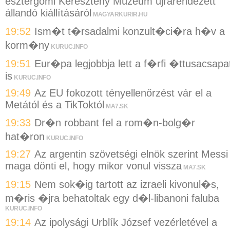
esztergomi Keresztény Múzeum újrarendezett
állandó kiállításáról
MAGYARKURIR.HU
19:52
Ism�t t�rsadalmi konzult�ci�ra h�v a
korm�ny
KURUC.INFO
19:51
Eur�pa legjobbja lett a f�rfi �ttusacsapa
is
KURUC.INFO
19:49
Az EU fokozott tényellenőrzést vár el a
Metától és a TikToktól
MA7.SK
19:33
Dr�n robbant fel a rom�n-bolg�r
hat�ron
KURUC.INFO
19:27
Az argentin szövetségi elnök szerint Messi
maga dönti el, hogy mikor vonul vissza
MA7.SK
19:15
Nem sok�ig tartott az izraeli kivonul�s,
m�ris �jra behatoltak egy d�l-libanoni faluba
KURUC.INFO
19:14
Az ipolysági Urblík József vezérletével a