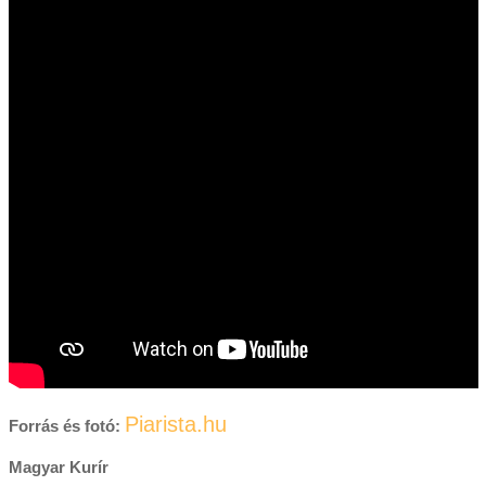
Piarista.hu
Forrás és fotó:
Magyar Kurír