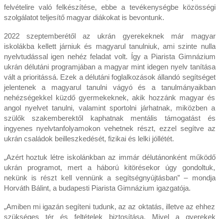
felvételire való felkészítése, ebbe a tevékenységbe közösségi
szolgálatot teljesítő magyar diákokat is bevontunk.
2022 szeptemberétől az ukrán gyerekeknek már magyar
iskolákba kellett járniuk és magyarul tanulniuk, ami szinte nulla
nyelvtudással igen nehéz feladat volt. Így a Piarista Gimnázium
ukrán délutáni programjában a magyar mint idegen nyelv tanítása
vált a prioritássá. Ezek a délutáni foglalkozások állandó segítséget
jelentenek a magyarul tanulni vágyó és a tanulmányaikban
nehézségekkel küzdő gyermekeknek, akik hozzánk magyar és
angol nyelvet tanulni, valamint sportolni járhatnak, miközben a
szülők szakemberektől kaphatnak mentális támogatást és
ingyenes nyelvtanfolyamokon vehetnek részt, ezzel segítve az
ukrán családok beilleszkedését, fizikai és lelki jóllétét.
„Azért hoztuk létre iskolánkban az immár délutánonként működő
ukrán programot, mert a háború kitörésekor úgy gondoltuk,
nekünk is részt kell vennünk a segítségnyújtásban” – mondja
Horváth Bálint, a budapesti Piarista Gimnázium igazgatója.
„Amiben mi igazán segíteni tudunk, az az oktatás, illetve az ehhez
szükséges tér és feltételek biztosítása. Mivel a gyerekek