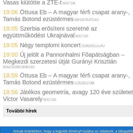
Vasas kiütötte a ZTE-t
MA7.SK
19:06
Öttusa Eb – A magyar férfi csapat arany-,
Tamás Botond ezüstérmes
INFOSTART.HU
19:05
Szerbia erősíteni szeretné az
együttműködést Ukrajnával
MA7.SK
19:05
Négy templomi koncert
GONDOLA.HU
19:00
Új jelölt a Pannonhalmi Főapátságban –
Megkezdi szerzetesi útját Gurányi Krisztián
MAGYARKURIR.HU
18:59
Öttusa Eb – A magyar férfi csapat arany-,
Tamás Botond ezüstérmes
UJSZO.COM
18:56
Játékos geometria, avagy 120 éve születet
Victor Vasarely
MA7.SK
További hírek
Annak érdekében, hogy a legjobb élményt nyújtsa az oldalunk, a látogatók