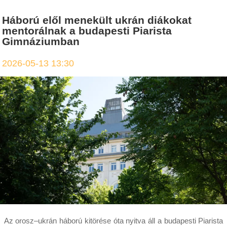
Háború elől menekült ukrán diákokat
mentorálnak a budapesti Piarista
Gimnáziumban
2026-05-13 13:30
Az orosz–ukrán háború kitörése óta nyitva áll a budapesti Piarista