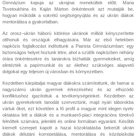
Gimnázium kapuja az ukrajnai menekültek előtt. Maria
Tsvetoukhina és Kaján Márton önkéntesek azt mutatják be,
hogyan működik a sokrétű segítségnyújtás és az ukrán diákok
mentorálása a gyakorlatban.
Az orosz–ukrán háború kitörése ukránok millióit kényszerítette
otthonuk és országuk elhagyására. Már az első hetekben
napközis foglalkozást indítottunk a Piarista Gimnáziumban: egy
biztonságos helyet hoztunk létre, ahol a szülők napközben néhány
órára önkéntesekre és tanárokra bízhatták gyermekeiket, amíg
elintézték a papírmunkát és az élethez szükséges alapvető
dolgokat egy teljesen új városban és környezetben.
Kezdetben kárpátaljai magyar diákokra számítottunk, de hamar a
nagyszámú ukrán gyermek érkezéséhez és az elhúzódó
konfliktushoz igazítottuk a tevékenységeinket. Kezdetben az
ukrán gyerekeknek tanodát szerveztünk, majd nyári táborokba
vártuk őket, ezt követően a fő profil a magyar mint idegen nyelv
oktatása lett a diákok és a munkaerő-piaci integrációra törekvő
felnőttek számára, jelenléti és online formában egyaránt. Később
kiemelt szerepet kapott a hazai közoktatásba bekerült ukrán
diákok délutáni korrepetálása, mentorálása és középiskolai