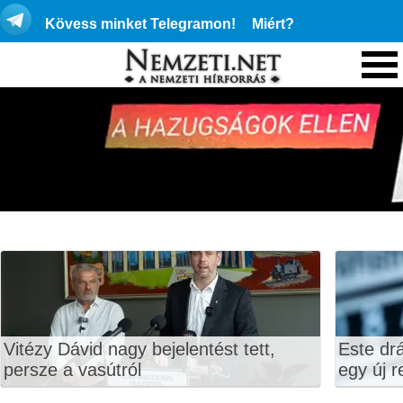
Kövess minket Telegramon!
Miért?
Vitézy Dávid nagy bejelentést tett,
Este dr
persze a vasútról
egy új r