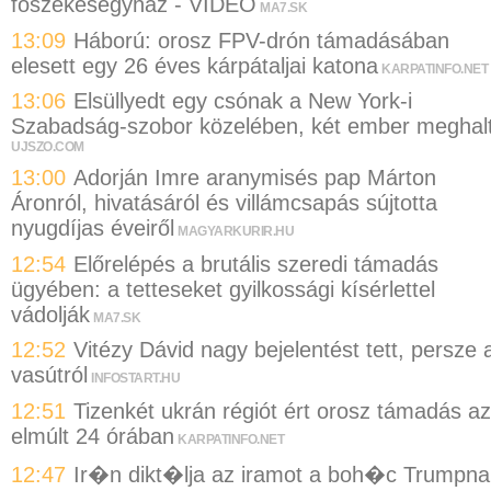
főszékesegyház - VIDEÓ
MA7.SK
13:09
Háború: orosz FPV-drón támadásában
elesett egy 26 éves kárpátaljai katona
KARPATINFO.NET
13:06
Elsüllyedt egy csónak a New York-i
Szabadság-szobor közelében, két ember meghal
UJSZO.COM
13:00
Adorján Imre aranymisés pap Márton
Áronról, hivatásáról és villámcsapás sújtotta
nyugdíjas éveiről
MAGYARKURIR.HU
12:54
Előrelépés a brutális szeredi támadás
ügyében: a tetteseket gyilkossági kísérlettel
vádolják
MA7.SK
12:52
Vitézy Dávid nagy bejelentést tett, persze 
vasútról
INFOSTART.HU
12:51
Tizenkét ukrán régiót ért orosz támadás az
elmúlt 24 órában
KARPATINFO.NET
12:47
Ir�n dikt�lja az iramot a boh�c Trumpna