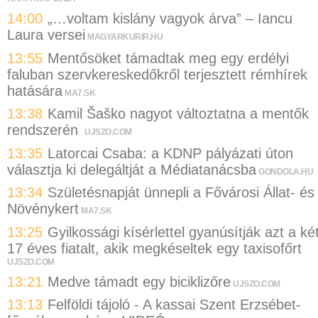
14:00
„…voltam kislány vagyok árva” – Iancu
Laura versei
MAGYARKURIR.HU
13:55
Mentősöket támadtak meg egy erdélyi
faluban szervkereskedőkről terjesztett rémhírek
hatására
MA7.SK
13:38
Kamil Šaško nagyot változtatna a mentők
rendszerén
UJSZO.COM
13:35
Latorcai Csaba: a KDNP pályázati úton
választja ki delegáltját a Médiatanácsba
GONDOLA.HU
13:34
Születésnapját ünnepli a Fővárosi Állat- és
Növénykert
MA7.SK
13:25
Gyilkossági kísérlettel gyanúsítják azt a ké
17 éves fiatalt, akik megkéseltek egy taxisofőrt
UJSZO.COM
13:21
Medve támadt egy biciklizőre
UJSZO.COM
13:13
Felföldi tájoló - A kassai Szent Erzsébet-