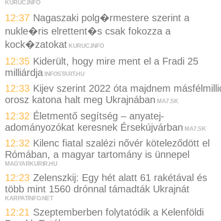
KURUC.INFO
12:37
Nagaszaki polg�rmestere szerint a
nukle�ris elrettent�s csak fokozza a
kock�zatokat
KURUC.INFO
12:35
Kiderült, hogy mire ment el a Fradi 25
milliárdja
INFOSTART.HU
12:33
Kijev szerint 2022 óta majdnem másfélmilli
orosz katona halt meg Ukrajnában
MA7.SK
12:32
Életmentő segítség – anyatej-
adományozókat keresnek Érsekújvárban
MA7.SK
12:32
Kilenc fiatal szalézi nővér köteleződött el
Rómában, a magyar tartomány is ünnepel
MAGYARKURIR.HU
12:23
Zelenszkij: Egy hét alatt 61 rakétával és
több mint 1560 drónnal támadták Ukrajnát
KARPATINFO.NET
12:21
Szeptemberben folytatódik a Kelenföldi