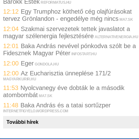
Barokk Esték
REFORMATUS.HU
12:12
Egy Trumphoz köthető cég olajfúrásokat
tervez Grönlandon - engedélye még nincs
MA7.SK
12:04
Szakmai szervezetek tettek javaslatot a
magyar szélenergia fejlesztésére
ALTERNATIVENERGIA.HU
12:01
Baka András nevével pónkodva szólt be a
Fidesznek Magyar Péter
INFOSTART.HU
12:00
Eger
GONDOLA.HU
12:00
Az Eucharisztia ünneplése 171/2
MAGYARKURIR.HU
11:53
Nyolcvanegy éve dobták le a második
atombombát
MA7.SK
11:48
Baka András és a tatai sortűzper
INTERNETFIGYELO.WORDPRESS.COM
További hírek