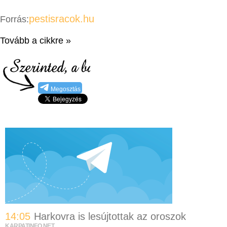
pestisracok.hu
Forrás:
Tovább a cikkre »
Megosztás
14:05
Harkovra is lesújtottak az oroszok
KARPATINFO.NET