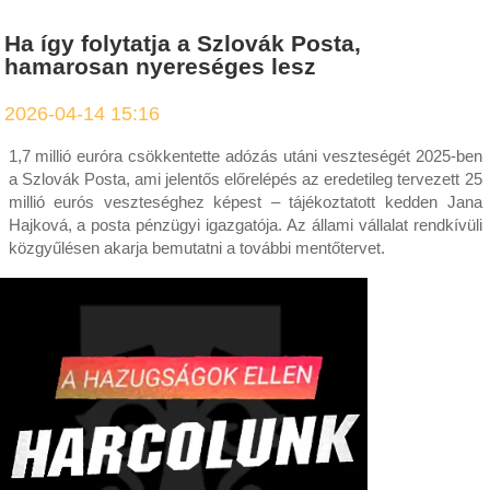
Ha így folytatja a Szlovák Posta,
hamarosan nyereséges lesz
2026-04-14 15:16
1,7 millió euróra csökkentette adózás utáni veszteségét 2025-ben
a Szlovák Posta, ami jelentős előrelépés az eredetileg tervezett 25
millió eurós veszteséghez képest – tájékoztatott kedden Jana
Hajková, a posta pénzügyi igazgatója. Az állami vállalat rendkívüli
közgyűlésen akarja bemutatni a további mentőtervet.