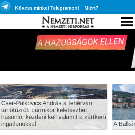
Kövess minket Telegramon!
Miért?
Cser-Palkovics András a fehérvári
tarlótűzről: bármikor keletkezhet
hasonló, kezdeni kell valamit a zártkerti
ingatlanokkal
A Balká