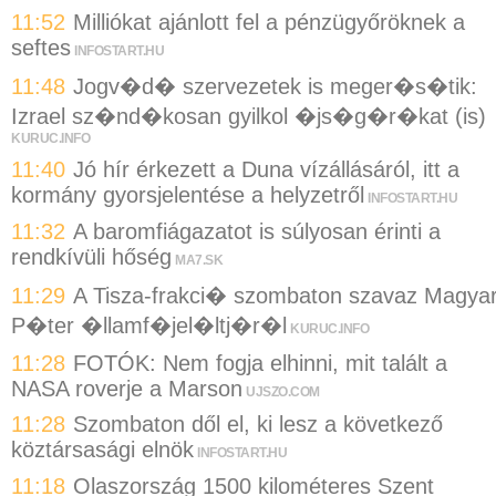
11:52
Milliókat ajánlott fel a pénzügyőröknek a
seftes
INFOSTART.HU
11:48
Jogv�d� szervezetek is meger�s�tik:
Izrael sz�nd�kosan gyilkol �js�g�r�kat (is)
KURUC.INFO
11:40
Jó hír érkezett a Duna vízállásáról, itt a
kormány gyorsjelentése a helyzetről
INFOSTART.HU
11:32
A baromfiágazatot is súlyosan érinti a
rendkívüli hőség
MA7.SK
11:29
A Tisza-frakci� szombaton szavaz Magya
P�ter �llamf�jel�ltj�r�l
KURUC.INFO
11:28
FOTÓK: Nem fogja elhinni, mit talált a
NASA roverje a Marson
UJSZO.COM
11:28
Szombaton dől el, ki lesz a következő
köztársasági elnök
INFOSTART.HU
11:18
Olaszország 1500 kilométeres Szent