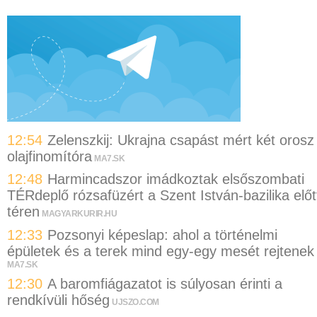
12:54
Zelenszkij: Ukrajna csapást mért két orosz
olajfinomítóra
MA7.SK
12:48
Harmincadszor imádkoztak elsőszombati
TÉRdeplő rózsafüzért a Szent István-bazilika előt
téren
MAGYARKURIR.HU
12:33
Pozsonyi képeslap: ahol a történelmi
épületek és a terek mind egy-egy mesét rejtenek
MA7.SK
12:30
A baromfiágazatot is súlyosan érinti a
rendkívüli hőség
UJSZO.COM