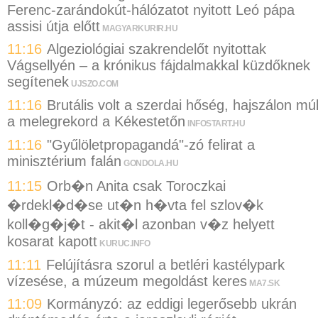
Ferenc-zarándokút-hálózatot nyitott Leó pápa
assisi útja előtt
MAGYARKURIR.HU
11:16
Algeziológiai szakrendelőt nyitottak
Vágsellyén – a krónikus fájdalmakkal küzdőknek
segítenek
UJSZO.COM
11:16
Brutális volt a szerdai hőség, hajszálon múl
a melegrekord a Kékestetőn
INFOSTART.HU
11:16
"Gyűlöletpropagandá"-zó felirat a
minisztérium falán
GONDOLA.HU
11:15
Orb�n Anita csak Toroczkai
�rdekl�d�se ut�n h�vta fel szlov�k
koll�g�j�t - akit�l azonban v�z helyett
kosarat kapott
KURUC.INFO
11:11
Felújításra szorul a betléri kastélypark
vízesése, a múzeum megoldást keres
MA7.SK
11:09
Kormányzó: az eddigi legerősebb ukrán