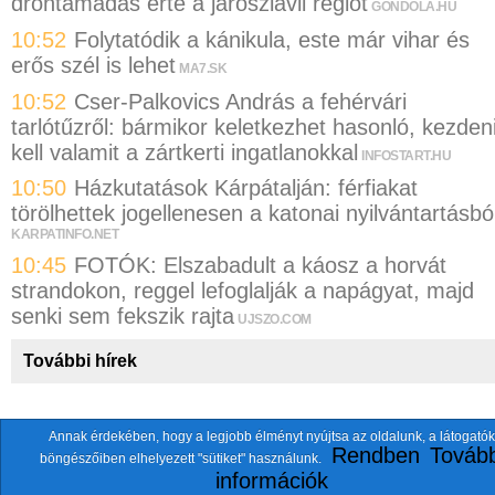
dróntámadás érte a jaroszlavli régiót
GONDOLA.HU
10:52
Folytatódik a kánikula, este már vihar és
erős szél is lehet
MA7.SK
10:52
Cser-Palkovics András a fehérvári
tarlótűzről: bármikor keletkezhet hasonló, kezden
kell valamit a zártkerti ingatlanokkal
INFOSTART.HU
10:50
Házkutatások Kárpátalján: férfiakat
törölhettek jogellenesen a katonai nyilvántartásbó
KARPATINFO.NET
10:45
FOTÓK: Elszabadult a káosz a horvát
strandokon, reggel lefoglalják a napágyat, majd
senki sem fekszik rajta
UJSZO.COM
További hírek
Annak érdekében, hogy a legjobb élményt nyújtsa az oldalunk, a látogatók
A fentiekkel együtt összesen
118 oldalt
szemlézünk.
Rendben
Tovább
böngészőiben elhelyezett "sütiket" használunk.
ten.itezmen@itezmen
© 2026 Nemzeti.net - E-mail:
információk