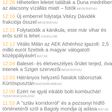
12:28
Hihetetlen leletet találtak a Duna medrébe
az alacsony vízállás miatt – fotók
INFOSTART.HU
12:16
Új emberrel folytatja Vitézy Dávidék
frakciója ősszel
INFOSTART.HU
12:15
Folytatódik a kánikula, este már vihar és
erős szél is lehet
UJSZO.COM
12:12
Vitális Milán az AEK Athénhoz igazolt: 2,5
millió eurót fizettek a magyar válogatott
középpályásért
MA7.SK
12:04
Baleset- és életveszélyes őrület terjed, óva
intenek a Sziget szervezői
INFOSTART.HU
12:03
Hátrányos helyzetű fiatalok táboroztak
Kürtöspusztán
MAGYARKURIR.HU
12:00
Ezért ne igyál inkább bolti kombuchát!
TUDATOSVASARLO.HU
11:53
A "szláv korridorról" és a pozsonyi hídfő
történetéről szól a Bagoly mondja új adása
MA7.SK