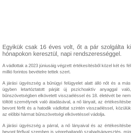
Egyikük csak 16 éves volt, őt a pár szolgálta ki
hónapokon keresztül, napi rendszerességgel.
A vádlottak a 2023 júniusáig végzett értékesítésből közel két és fél
millió forintos bevételre tettek szert.
A járási ügyészség a bűnügyi felügyelet alatt álló nőt és a más
ügyben letartóztatott párját új pszichoaktív anyaggal való,
bűnszövetségben elkövetett visszaéléssel és 18. életévét be nem
töltött személynek való átadásával, a nő lányait, az értékesítésbe
bevont férfit és a hatodik vádlottat szintén visszaéléssel, közülük
az előbbi hármat bűnszövetségi elkövetéssel vádolja.
A járási ügyészség a párral, a nő lányaival és az értékesítésbe
bevont férfival szemben is végrehajtandó szabadságvesztés, míg