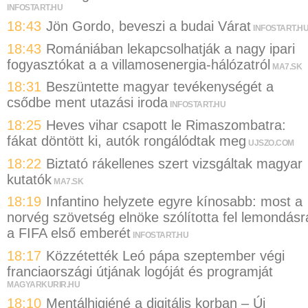
INFOSTART.HU
18:43
Jön Gordo, beveszi a budai Várat
INFOSTART.H
18:43
Romániában lekapcsolhatják a nagy ipari
fogyasztókat a a villamosenergia-hálózatról
MA7.SK
18:31
Beszüntette magyar tevékenységét a
csődbe ment utazási iroda
INFOSTART.HU
18:25
Heves vihar csapott le Rimaszombatra:
fákat döntött ki, autók rongálódtak meg
UJSZO.COM
18:22
Biztató rákellenes szert vizsgáltak magyar
kutatók
MA7.SK
18:19
Infantino helyzete egyre kínosabb: most a
norvég szövetség elnöke szólította fel lemondásr
a FIFA első emberét
INFOSTART.HU
18:17
Közzétették Leó pápa szeptember végi
franciaországi útjának logóját és programját
MAGYARKURIR.HU
18:10
Mentálhigiéné a digitális korban – Új