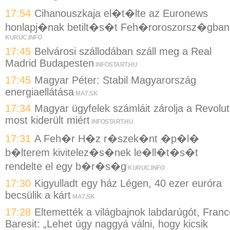
17:54
Cihanouszkaja el�t�lte az Euronews
honlapj�nak betilt�s�t Feh�roroszorsz�gban
KURUC.INFO
17:45
Belvárosi szállodában száll meg a Real
Madrid Budapesten
INFOSTART.HU
17:45
Magyar Péter: Stabil Magyarország
energiaellátása
MA7.SK
17:34
Magyar ügyfelek számláit zárolja a Revolut
most kiderült miért
INFOSTART.HU
17:31
A Feh�r H�z r�szek�nt �p�l�
b�lterem kivitelez�s�nek le�ll�t�s�t
rendelte el egy b�r�s�g
KURUC.INFO
17:30
Kigyulladt egy ház Légen, 40 ezer euróra
becsülik a kárt
MA7.SK
17:28
Eltemették a világbajnok labdarúgót, Franc
Baresit: „Lehet úgy naggyá válni, hogy kicsik