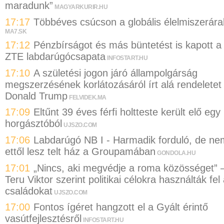
maradunk”
MAGYARKURIR.HU
17:17
Többéves csúcson a globális élelmiszerára
MA7.SK
17:12
Pénzbírságot és más büntetést is kapott a
ZTE labdarúgócsapata
INFOSTART.HU
17:10
A születési jogon járó állampolgárság
megszerzésének korlátozásáról írt alá rendeletet
Donald Trump
FELVIDEK.MA
17:09
Eltűnt 39 éves férfi holtteste került elő egy
horgásztóból
UJSZO.COM
17:06
Labdarúgó NB I - Harmadik forduló, de ne
ettől lesz telt ház a Groupamában
GONDOLA.HU
17:01
„Nincs, aki megvédje a roma közösséget” 
Teru Viktor szerint politikai célokra használták fel
családokat
UJSZO.COM
17:00
Fontos ígéret hangzott el a Gyált érintő
vasútfejlesztésről
INFOSTART.HU