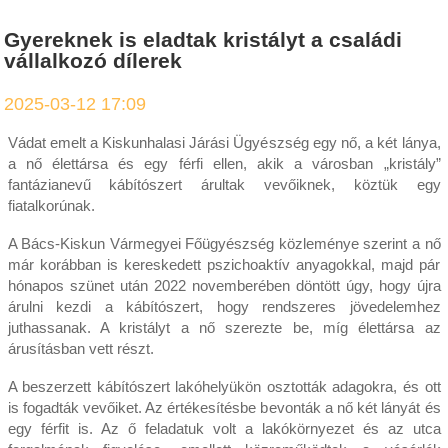
Gyereknek is eladtak kristályt a családi
vállalkozó dílerek
2025-03-12 17:09
Vádat emelt a Kiskunhalasi Járási Ügyészség egy nő, a két lánya,
a nő élettársa és egy férfi ellen, akik a városban „kristály”
fantázianevű kábítószert árultak vevőiknek, köztük egy
fiatalkorúnak.
A Bács-Kiskun Vármegyei Főügyészség közleménye szerint a nő
már korábban is kereskedett pszichoaktív anyagokkal, majd pár
hónapos szünet után 2022 novemberében döntött úgy, hogy újra
árulni kezdi a kábítószert, hogy rendszeres jövedelemhez
juthassanak. A kristályt a nő szerezte be, míg élettársa az
árusításban vett részt.
A beszerzett kábítószert lakóhelyükön osztották adagokra, és ott
is fogadták vevőiket. Az értékesítésbe bevonták a nő két lányát és
egy férfit is. Az ő feladatuk volt a lakókörnyezet és az utca