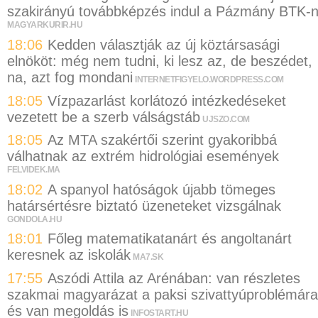
szakirányú továbbképzés indul a Pázmány BTK-
MAGYARKURIR.HU
18:06
Kedden választják az új köztársasági
elnököt: még nem tudni, ki lesz az, de beszédet,
na, azt fog mondani
INTERNETFIGYELO.WORDPRESS.COM
18:05
Vízpazarlást korlátozó intézkedéseket
vezetett be a szerb válságstáb
UJSZO.COM
18:05
Az MTA szakértői szerint gyakoribbá
válhatnak az extrém hidrológiai események
FELVIDEK.MA
18:02
A spanyol hatóságok újabb tömeges
határsértésre biztató üzeneteket vizsgálnak
GONDOLA.HU
18:01
Főleg matematikatanárt és angoltanárt
keresnek az iskolák
MA7.SK
17:55
Aszódi Attila az Arénában: van részletes
szakmai magyarázat a paksi szivattyúproblémára
és van megoldás is
INFOSTART.HU