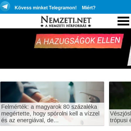
Kövess minket Telegramon!
Miért?
Felmérték: a magyarok 80 százaléka
megértette, hogy spórolni kell a vízzel
Vészjós
és az energiával, de...
trópusi