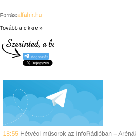
alfahir.hu
Forrás:
Tovább a cikkre »
Megosztás
18:55
Hétvégi műsorok az InfoRádióban – Aréná