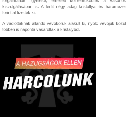
forgalmának figyelése, emellett közreműködtek a vásárlók
kiszolgálásában is. A férfit négy adag kristállyal és háromezer
forinttal fizették ki.
A vádlottaknak állandó vevőkörük alakult ki, nyolc vevőjük közül
többen is naponta vásároltak a kristályból.