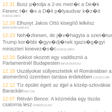
12:31
Busz p�tolja a 2-es metr�t a De�k
Ferenc t�r �s a D�li p�lyaudvar k�z�tt
KURUC.INFO
12:28
Elhunyt Jakos Ottó kisegítő lelkész
MAGYARKURIR.HU
12:23
Neh�zkesen, de j�v�hagyta a szen�tu
Trump kor�bbi �gyv�dj�nek igazs�g�gyi
miniszteri kinevez�s�t
KURUC.INFO
12:20
Sokkot okozott egy vaddisznó a
Parlamentnél Budapesten
INFOSTART.HU
12:18
Uszályokat süllyesztettek el Romániában a
atomerőmű üzemben tartása érdekében
UJSZO.COM
12:12
Tíz épület égett az éjjel a közép-szlovákiai
Barackán
MA7.SK
12:07
Rétvári Bence: A közmédia egy tiszás
csatorna lesz
GONDOLA.HU