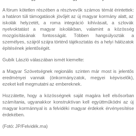
A fórum kötetlen részében a résztvevők számos témát érintettek:
a határon túli támogatások jövőjét az új magyar kormány alatt, az
iskolák helyzetét, a roma integráció kihívásait, a szlovák
nyelvoktatást a magyar iskolákban, valamint a közösség
mozgósításának fontosságát. Többen hangsúlyozták a
személyes, szájról szájra történő tájékoztatás és a helyi hálózatok
építésének jelentőségét.
Gubík László válaszában ismét kiemelte:
a Magyar Szövetségnek regionális szinten már most is jelentős
eredményei vannak (önkormányzatok, megyei képviselők),
ezeket kell megmutatni az embereknek.
Hozzátette, hogy a közösségnek saját magára kell elsősorban
számítania, ugyanakkor konstruktívan kell együttműködni az új
magyar kormánnyal is a felvidéki magyar érdekek érvényesítése
érdekében.
(Fotó: JP/Felvidék.ma)