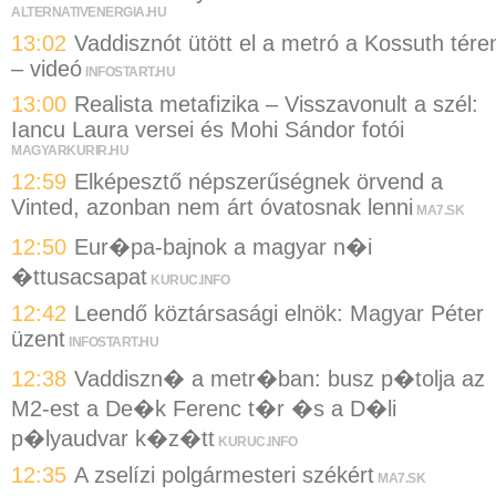
ALTERNATIVENERGIA.HU
13:02
Vaddisznót ütött el a metró a Kossuth tére
– videó
INFOSTART.HU
13:00
Realista metafizika – Visszavonult a szél:
Iancu Laura versei és Mohi Sándor fotói
MAGYARKURIR.HU
12:59
Elképesztő népszerűségnek örvend a
Vinted, azonban nem árt óvatosnak lenni
MA7.SK
12:50
Eur�pa-bajnok a magyar n�i
�ttusacsapat
KURUC.INFO
12:42
Leendő köztársasági elnök: Magyar Péter
üzent
INFOSTART.HU
12:38
Vaddiszn� a metr�ban: busz p�tolja az
M2-est a De�k Ferenc t�r �s a D�li
p�lyaudvar k�z�tt
KURUC.INFO
12:35
A zselízi polgármesteri székért
MA7.SK