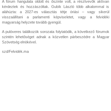
A fórum hangulata oldott és őszinte volt, a résztvevők aktívan
kérdeztek és hozzászóltak. Gubík László több alkalommal is
aláhúzta: a 2027-es választás tétje óriási – vagy sikerül
visszaállítani a parlamenti képviseletet, vagy a felvidéki
magyarság helyzete tovább gyengül.
A pulóveres találkozók sorozata folytatódik, a következő fórumok
szintén lehetőséget adnak a közvetlen párbeszédre a Magyar
Szövetség elnökével.
szd/Felvidék.ma