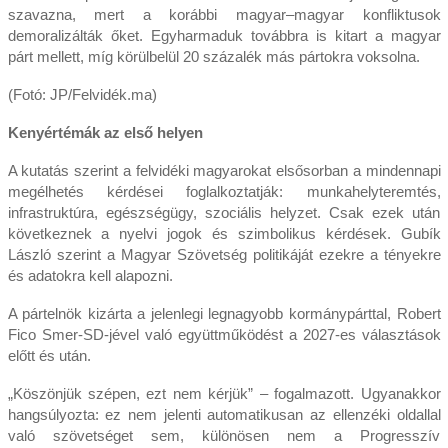
szavazna, mert a korábbi magyar–magyar konfliktusok
demoralizálták őket. Egyharmaduk továbbra is kitart a magyar
párt mellett, míg körülbelül 20 százalék más pártokra voksolna.
(Fotó: JP/Felvidék.ma)
Kenyértémák az első helyen
A kutatás szerint a felvidéki magyarokat elsősorban a mindennapi
megélhetés kérdései foglalkoztatják: munkahelyteremtés,
infrastruktúra, egészségügy, szociális helyzet. Csak ezek után
következnek a nyelvi jogok és szimbolikus kérdések. Gubík
László szerint a Magyar Szövetség politikáját ezekre a tényekre
és adatokra kell alapozni.
A pártelnök kizárta a jelenlegi legnagyobb kormánypárttal, Robert
Fico Smer-SD-jével való együttműködést a 2027-es választások
előtt és után.
„Köszönjük szépen, ezt nem kérjük” – fogalmazott. Ugyanakkor
hangsúlyozta: ez nem jelenti automatikusan az ellenzéki oldallal
való szövetséget sem, különösen nem a Progresszív