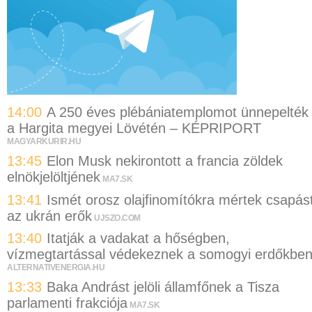
14:00
A 250 éves plébániatemplomot ünnepelték
a Hargita megyei Lövétén – KÉPRIPORT
MAGYARKURIR.HU
13:45
Elon Musk nekirontott a francia zöldek
elnökjelöltjének
MA7.SK
13:41
Ismét orosz olajfinomítókra mértek csapás
az ukrán erők
UJSZO.COM
13:40
Itatják a vadakat a hőségben,
vízmegtartással védekeznek a somogyi erdőkbe
ALTERNATIVENERGIA.HU
13:33
Baka Andrást jelöli államfőnek a Tisza
parlamenti frakciója
MA7.SK