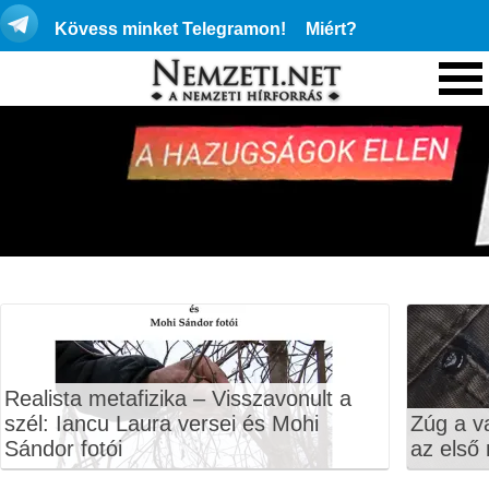
Kövess minket Telegramon!
Miért?
Realista metafizika – Visszavonult a
szél: Iancu Laura versei és Mohi
Zúg a v
Sándor fotói
az első 