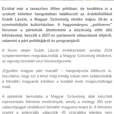
Ezúttal már a tavaszhoz illően pólóban, de továbbra is a
szokott kötetlen hangulatban találkozott az érdeklődőkkel
Gubík László, a Magyar Szövetség elnöke május 18-án a
szentmihályfai kultúrházban. A hagyományos „pulóveres”
fórumon a pártelnök áttekintette a közösség előtt álló
kihívásokat, beszélt a 2027-es parlamenti választások tétjéről,
valamint a párt politikájáról és programjáról.
A fórum elején Gubík László emlékeztetett: amióta 2024
szeptemberében megválasztották a Magyar Szövetség elnökévé,
az egység üzenetét viszi közösségszerte.
„Egyetlen magyar párt maradt” – hangsúlyozta többször is,
hozzátéve, hogy ezt a tényt még mindig sokan nem tudatosították
a felvidéki magyarok körében a korábbi évek megosztottsága
miatt.
A pártelnök bemutatta a Magyar Szövetség által készített
reprezentatív felmérés eredményeit, amely a mintegy 350 ezer
választójoggal rendelkező felvidéki magyarra terjed ki. A felmérés
szerint a potenciális választók 45 százaléka jelenleg nem