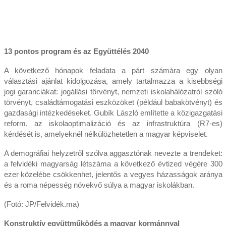
13 pontos program és az Együttélés 2040
A következő hónapok feladata a párt számára egy olyan
választási ajánlat kidolgozása, amely tartalmazza a kisebbségi
jogi garanciákat: jogállási törvényt, nemzeti iskolahálózatról szóló
törvényt, családtámogatási eszközöket (például babakötvényt) és
gazdasági intézkedéseket. Gubík László említette a közigazgatási
reform, az iskolaoptimalizáció és az infrastruktúra (R7-es)
kérdését is, amelyeknél nélkülözhetetlen a magyar képviselet.
A demográfiai helyzetről szólva aggasztónak nevezte a trendeket:
a felvidéki magyarság létszáma a következő évtized végére 300
ezer közelébe csökkenhet, jelentős a vegyes házasságok aránya
és a roma népesség növekvő súlya a magyar iskolákban.
(Fotó: JP/Felvidék.ma)
Konstruktív együttműködés a magyar kormánnyal