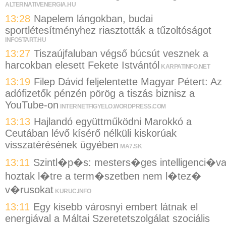
ALTERNATIVENERGIA.HU
13:28
Napelem lángokban, budai
sportlétesítményhez riasztották a tűzoltóságot
INFOSTART.HU
13:27
Tiszaújfaluban végső búcsút vesznek a
harcokban elesett Fekete Istvántól
KARPATINFO.NET
13:19
Filep Dávid feljelentette Magyar Pétert: Az
adófizetők pénzén pörög a tiszás biznisz a
YouTube-on
INTERNETFIGYELO.WORDPRESS.COM
13:13
Hajlandó együttműködni Marokkó a
Ceutában lévő kísérő nélküli kiskorúak
visszatérésének ügyében
MA7.SK
13:11
Szintl�p�s: mesters�ges intelligenci�va
hoztak l�tre a term�szetben nem l�tez�
v�rusokat
KURUC.INFO
13:11
Egy kisebb városnyi embert látnak el
energiával a Máltai Szeretetszolgálat szociális