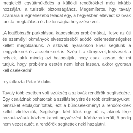
megfelelő együttműködés a külföldi rendőrökkel még inkább
hozzájárul a turisták biztonságához. Megemlítette, hgy tavaly
számára a legnehezebb feladat egy, a hegyekben eltévedt szlovák
turista megtalálása és biztonságba helyezése volt.
„A legtöbbször parkolással kapcsolatos problémákat, illetve az úti
és személyi okmányok elvesztéséből adódó kellemetlenségeket
kellett megoldanunk. A szlovák nyaralókon kívül segítünk a
lengyeleknek és a cseheknek is. Szép itt a környezet, kedvesek a
helyiek, akik mindig azt hajtogatják, hogy csak lassan, de mi
tudjuk, hogy probléma esetén nem lehet lassan, akkor gyorsan
kell cselekedni”
-nyilatkozta Petar Vidulin.
Tavaly több esetben volt szükség a szlovák rendőrök segítségére.
Egy családnak behatoltak a szálláshelyére és több értéktárgyukat,
pénzüket eltulajdonították, ezt a bűncselekményt a rendőröknek
kellett elintézniük, Segítséget kért tőlük egy nő is, akinek férje
hazautazásuk közben kapott agyvérzést, kórházba került, ő pedig
nem vezet autót, a rendőrök segítettek neki hazajutni.