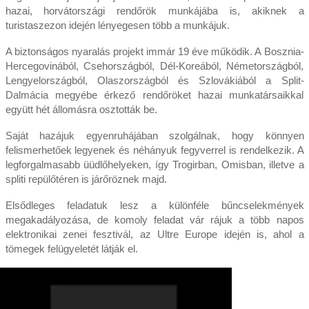
hazai, horvátországi rendőrök munkájába is, akiknek a
turistaszezon idején lényegesen több a munkájuk.
A biztonságos nyaralás projekt immár 19 éve működik. A Bosznia-
Hercegovinából, Csehországból, Dél-Koreából, Németországból,
Lengyelországból, Olaszországból és Szlovákiából a Split-
Dalmácia megyébe érkező rendőröket hazai munkatársaikkal
együtt hét állomásra osztották be.
Saját hazájuk egyenruhájában szolgálnak, hogy könnyen
felismerhetőek legyenek és néhányuk fegyverrel is rendelkezik. A
legforgalmasabb üüdlőhelyeken, így Trogirban, Omisban, illetve a
spliti repülőtéren is járőröznek majd.
Elsődleges feladatuk lesz a különféle bűncselekmények
megakadályozása, de komoly feladat vár rájuk a több napos
elektronikai zenei fesztivál, az Ultre Europe idején is, ahol a
tömegek felügyeletét látják el.