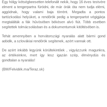
Egy hölgy kétségbeesetten telefonált nekik, hogy 16 éves testvére
elment a tengerpartra fürödni, de már órák óta nem tudja elérni,
aggódnak, hogy valami baja törrént. Megadta a pontos
tartózkodási helyüket, a rendőrök pedig a tengerpartot végigjárja
megtalálták a fák hűvösében békésen alvó fiút. Több esetben
segítettek tolmácsolásban és a dokumentumok kitöltésében is.
Tehát amennyiben a horvátországi nyaralás alatt bármi gond
adódik, a szlovákiai rendőrök segítenek, azért vannak ott.
De azért inkább legyünk körültekintőek , vigyázzunk magunkra,
az értékeinkre, mert így lesz igazán szép, élménydús és
gondtalan a nyaralás!
(BM/Felvidék.ma/Teraz.sk)