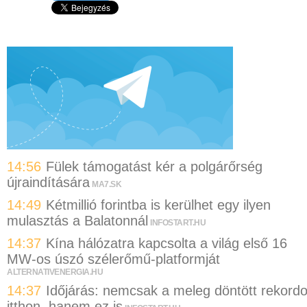
14:56
Fülek támogatást kér a polgárőrség
újraindítására
MA7.SK
14:49
Kétmillió forintba is kerülhet egy ilyen
mulasztás a Balatonnál
INFOSTART.HU
14:37
Kína hálózatra kapcsolta a világ első 16
MW-os úszó szélerőmű-platformját
ALTERNATIVENERGIA.HU
14:37
Időjárás: nemcsak a meleg döntött rekordo
itthon, hanem ez is