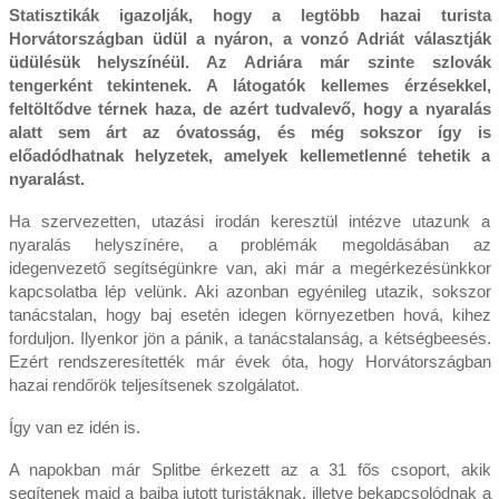
Statisztikák igazolják, hogy a legtöbb hazai turista
Horvátországban üdül a nyáron, a vonzó Adriát választják
üdülésük helyszínéül. Az Adriára már szinte szlovák
tengerként tekintenek. A látogatók kellemes érzésekkel,
feltöltődve térnek haza, de azért tudvalevő, hogy a nyaralás
alatt sem árt az óvatosság, és még sokszor így is
előadódhatnak helyzetek, amelyek kellemetlenné tehetik a
nyaralást.
Ha szervezetten, utazási irodán keresztül intézve utazunk a
nyaralás helyszínére, a problémák megoldásában az
idegenvezető segítségünkre van, aki már a megérkezésünkkor
kapcsolatba lép velünk. Aki azonban egyénileg utazik, sokszor
tanácstalan, hogy baj esetén idegen környezetben hová, kihez
forduljon. Ilyenkor jön a pánik, a tanácstalanság, a kétségbeesés.
Ezért rendszeresítették már évek óta, hogy Horvátországban
hazai rendőrök teljesítsenek szolgálatot.
Így van ez idén is.
A napokban már Splitbe érkezett az a 31 fős csoport, akik
segítenek majd a bajba jutott turistáknak, illetve bekapcsolódnak a