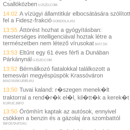
Csallóközben
UJSZO.COM
14:02
A vízügyi államtitkár elbocsátására szólítot
fel a Fidesz-frakció
GONDOLA.HU
13:55
Áttörést hozhat a gyógyításban:
mesterséges intelligenciával hoztak létre a
természetben nem létező vírusokat
MA7.SK
13:53
Eltűnt egy 61 éves férfi a Dunában
Párkánynál
UJSZO.COM
13:52
Bérmálkozó fiatalokkal találkozott a
temesvári megyéspüspök Krassóváron
MAGYARKURIR.HU
13:50
Tuvai kaland: r�szegen menek�lt
traktorral a rend�r�k el�l, kil�tt�k a kerek�t
KURUC.INFO
13:50
Örömhírt kaptak az autósok, ennyivel
csökken a benzin és a gázolaj ára szombattól
INFOSTART.HU