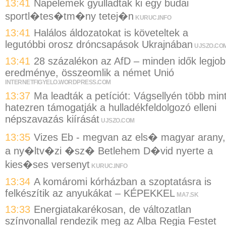
13:41
Napelemek gyulladtak ki egy budai
sportl�tes�tm�ny tetej�n
KURUC.INFO
13:41
Halálos áldozatokat is követeltek a
legutóbbi orosz dróncsapások Ukrajnában
UJSZO.CO
13:41
28 százalékon az AfD – minden idők legjo
eredménye, összeomlik a német Unió
INTERNETFIGYELO.WORDPRESS.COM
13:37
Ma leadták a petíciót: Vágsellyén több min
hatezren támogatják a hulladékfeldolgozó elleni
népszavazás kiírását
UJSZO.COM
13:35
Vizes Eb - megvan az els� magyar arany,
a ny�ltv�zi �sz� Betlehem D�vid nyerte a
kies�ses versenyt
KURUC.INFO
13:34
A komáromi kórházban a szoptatásra is
felkészítik az anyukákat – KÉPEKKEL
MA7.SK
13:33
Energiatakarékosan, de változatlan
színvonallal rendezik meg az Alba Regia Festet