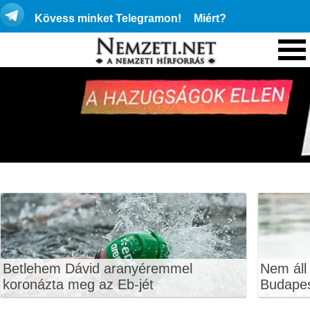
Kövess minket Telegramon!
Miért?
Betlehem Dávid aranyéremmel
Nem áll
koronázta meg az Eb-jét
Budape