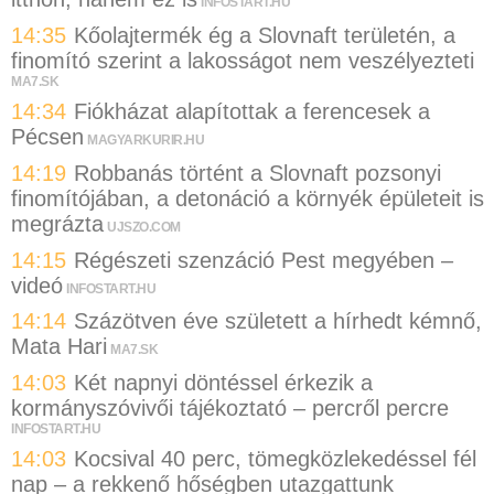
INFOSTART.HU
14:35
Kőolajtermék ég a Slovnaft területén, a
finomító szerint a lakosságot nem veszélyezteti
MA7.SK
14:34
Fiókházat alapítottak a ferencesek a
Pécsen
MAGYARKURIR.HU
14:19
Robbanás történt a Slovnaft pozsonyi
finomítójában, a detonáció a környék épületeit is
megrázta
UJSZO.COM
14:15
Régészeti szenzáció Pest megyében –
videó
INFOSTART.HU
14:14
Százötven éve született a hírhedt kémnő,
Mata Hari
MA7.SK
14:03
Két napnyi döntéssel érkezik a
kormányszóvivői tájékoztató – percről percre
INFOSTART.HU
14:03
Kocsival 40 perc, tömegközlekedéssel fél
nap – a rekkenő hőségben utazgattunk