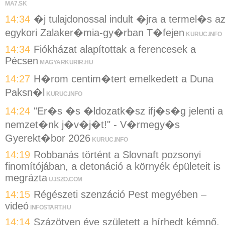
MA7.SK
14:34
�j tulajdonossal indult �jra a termel�s a
egykori Zalaker�mia-gy�rban T�fejen
KURUC.INFO
14:34
Fiókházat alapítottak a ferencesek a
Pécsen
MAGYARKURIR.HU
14:27
H�rom centim�tert emelkedett a Duna
Paksn�l
KURUC.INFO
14:24
"Er�s �s �ldozatk�sz ifj�s�g jelenti a
nemzet�nk j�v�j�t!" - V�rmegy�s
Gyerekt�bor 2026
KURUC.INFO
14:19
Robbanás történt a Slovnaft pozsonyi
finomítójában, a detonáció a környék épületeit is
megrázta
UJSZO.COM
14:15
Régészeti szenzáció Pest megyében –
videó
INFOSTART.HU
14:14
Százötven éve született a hírhedt kémnő,