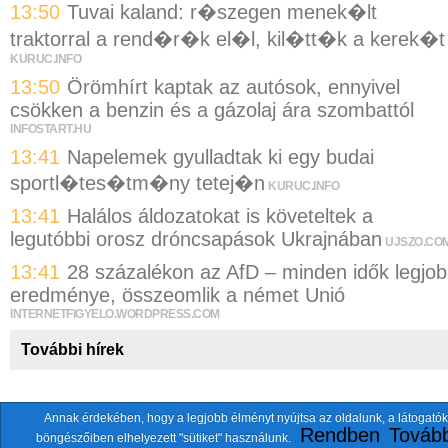
13:50
Tuvai kaland: r�szegen menek�lt
traktorral a rend�r�k el�l, kil�tt�k a kerek�t
KURUC.INFO
13:50
Örömhírt kaptak az autósok, ennyivel
csökken a benzin és a gázolaj ára szombattól
INFOSTART.HU
13:41
Napelemek gyulladtak ki egy budai
sportl�tes�tm�ny tetej�n
KURUC.INFO
13:41
Halálos áldozatokat is követeltek a
legutóbbi orosz dróncsapások Ukrajnában
UJSZO.CO
13:41
28 százalékon az AfD – minden idők legjo
eredménye, összeomlik a német Unió
INTERNETFIGYELO.WORDPRESS.COM
További hírek
Annak érdekében, hogy a legjobb élményt nyújtsa az oldalunk, a látogatók
A fentiekkel együtt összesen
118 oldalt
szemlézünk.
Rendben
Tovább
böngészőiben elhelyezett "sütiket" használunk.
ten.itezmen@itezmen
© 2026 Nemzeti.net - E-mail: