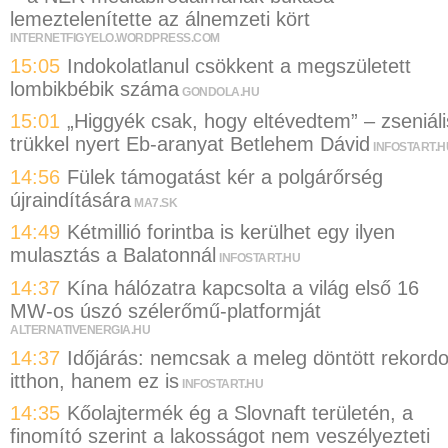
lemeztelenítette az álnemzeti kört
INTERNETFIGYELO.WORDPRESS.COM
15:05
Indokolatlanul csökkent a megszületett
lombikbébik száma
GONDOLA.HU
15:01
„Higgyék csak, hogy eltévedtem” – zseniáli
trükkel nyert Eb-aranyat Betlehem Dávid
INFOSTART.H
14:56
Fülek támogatást kér a polgárőrség
újraindítására
MA7.SK
14:49
Kétmillió forintba is kerülhet egy ilyen
mulasztás a Balatonnál
INFOSTART.HU
14:37
Kína hálózatra kapcsolta a világ első 16
MW-os úszó szélerőmű-platformját
ALTERNATIVENERGIA.HU
14:37
Időjárás: nemcsak a meleg döntött rekordo
itthon, hanem ez is
INFOSTART.HU
14:35
Kőolajtermék ég a Slovnaft területén, a
finomító szerint a lakosságot nem veszélyezteti