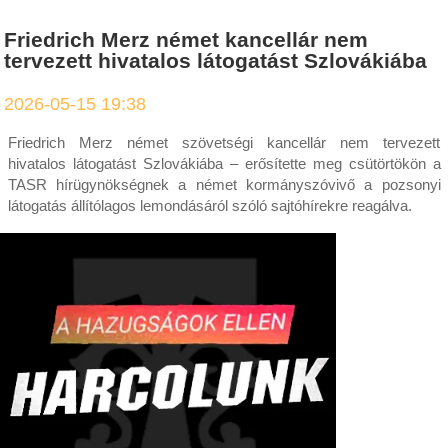
Friedrich Merz német kancellár nem
tervezett hivatalos látogatást Szlovákiába
2026-05-15 19:38
Friedrich Merz német szövetségi kancellár nem tervezett
hivatalos látogatást Szlovákiába – erősítette meg csütörtökön a
TASR hírügynökségnek a német kormányszóvivő a pozsonyi
látogatás állítólagos lemondásáról szóló sajtóhírekre reagálva.