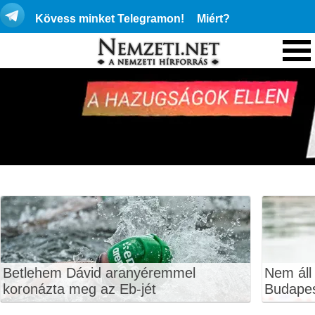
Kövess minket Telegramon!
Miért?
Betlehem Dávid aranyéremmel
Nem áll
koronázta meg az Eb-jét
Budape