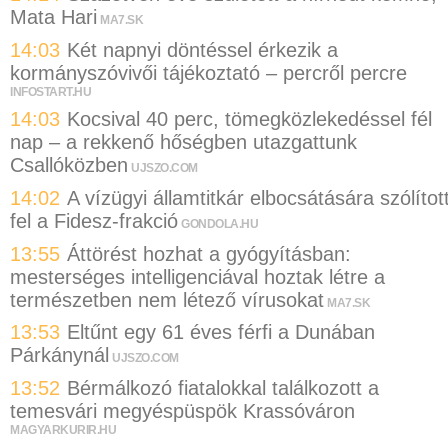
Mata Hari
MA7.SK
14:03
Két napnyi döntéssel érkezik a
kormányszóvivői tájékoztató – percről percre
INFOSTART.HU
14:03
Kocsival 40 perc, tömegközlekedéssel fél
nap – a rekkenő hőségben utazgattunk
Csallóközben
UJSZO.COM
14:02
A vízügyi államtitkár elbocsátására szólítot
fel a Fidesz-frakció
GONDOLA.HU
13:55
Áttörést hozhat a gyógyításban:
mesterséges intelligenciával hoztak létre a
természetben nem létező vírusokat
MA7.SK
13:53
Eltűnt egy 61 éves férfi a Dunában
Párkánynál
UJSZO.COM
13:52
Bérmálkozó fiatalokkal találkozott a
temesvári megyéspüspök Krassóváron
MAGYARKURIR.HU