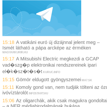
15:18
A vatikáni euró új dizájnnal jelent meg –
Ismét látható a pápa arcképe az érméken
MAGYARKURIR.HU
15:17
A Mitsubishi Electric megkezdi a GCAP
vad�szg�p elektronikai rendszereinek ipari
el�k�sz�t�s�t
KURUC.INFO
15:15
Gömör eldugott gyöngyszemei
MA7.SK
15:11
Komoly gond van, nem tudják tölteni az óz
ivóvíztárolót
INFOSTART.HU
15:06
Az oligarchák, akik csak magukra gondolta
– a NER médiabirodalmának bukása