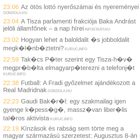
23:06
Az ötös lottó nyerőszámai és nyereményei
GONDOLA.HU
23:04
A Tisza parlamenti frakciója Baka Andrást
jelöli államfőnek – a nap hírei
INFOSTART.HU
23:02
Hogyan lehet a baloldalit �s jobboldalit
megk�l�nb�ztetni?
KURUC.INFO
22:59
Tak�cs P�ter szerint egy Tisza-h�v�
megpr�b�lta elmagyarp�terezni a telefonj�t
KURUC.INFO
22:38
Futball: A Fradi győzelmet ajándékozott a
Real Madridnak
GONDOLA.HU
22:23
Gaudi Bak�r�l: egy szakmailag igen
gyenge k�pess�g�, massz�van liber�lis
tal�ros aktivista
KURUC.INFO
22:19
Kínzások és rabság sem törte meg a
magyar származású szerzetest: Augusztus 8-án