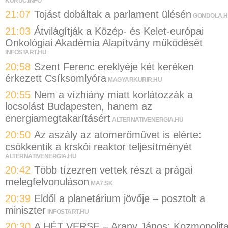
KURUC.INFO
21:07
Tojást dobáltak a parlament ülésén
GONDOLA.
21:03
Átvilágítják a Közép- és Kelet-európai
Onkológiai Akadémia Alapítvány működését
INFOSTART.HU
20:58
Szent Ferenc ereklyéje két keréken
érkezett Csíksomlyóra
MAGYARKURIR.HU
20:55
Nem a vízhiány miatt korlátozzák a
locsolást Budapesten, hanem az
energiamegtakarításért
ALTERNATIVENERGIA.HU
20:50
Az aszály az atomerőművet is elérte:
csökkentik a krskói reaktor teljesítményét
ALTERNATIVENERGIA.HU
20:42
Több tízezren vettek részt a prágai
melegfelvonuláson
MA7.SK
20:39
Eldől a planetárium jövője – posztolt a
miniszter
INFOSTART.HU
20:30
A HÉT VERSE – Arany János: Kozmopolit