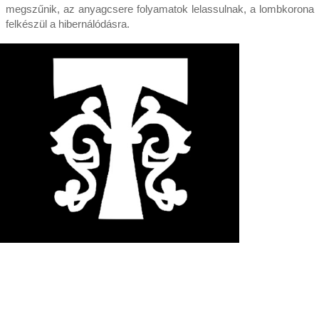
megszűnik, az anyagcsere folyamatok lelassulnak, a lombkorona
felkészül a hibernálódásra.