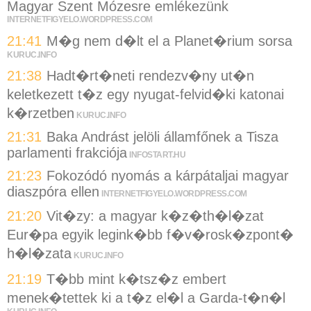
Magyar Szent Mózesre emlékezünk
INTERNETFIGYELO.WORDPRESS.COM
21:41
M�g nem d�lt el a Planet�rium sorsa
KURUC.INFO
21:38
Hadt�rt�neti rendezv�ny ut�n
keletkezett t�z egy nyugat-felvid�ki katonai
k�rzetben
KURUC.INFO
21:31
Baka Andrást jelöli államfőnek a Tisza
parlamenti frakciója
INFOSTART.HU
21:23
Fokozódó nyomás a kárpátaljai magyar
diaszpóra ellen
INTERNETFIGYELO.WORDPRESS.COM
21:20
Vit�zy: a magyar k�z�th�l�zat
Eur�pa egyik legink�bb f�v�rosk�zpont�
h�l�zata
KURUC.INFO
21:19
T�bb mint k�tsz�z embert
menek�tettek ki a t�z el�l a Garda-t�n�l