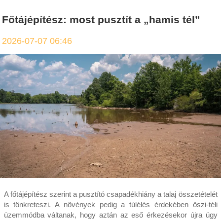
Főtájépítész: most pusztít a „hamis tél”
2026-07-07 06:46
A főtájépítész szerint a pusztító csapadékhiány a talaj összetételét
is tönkreteszi. A növények pedig a túlélés érdekében őszi-téli
üzemmódba váltanak, hogy aztán az eső érkezésekor újra úgy