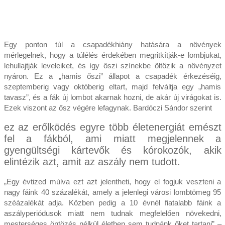
Egy ponton túl a csapadékhiány hatására a növények
mérlegelnek, hogy a túlélés érdekében megritkítják-e lombjukat,
lehullajtják leveleiket, és így őszi színekbe öltözik a növényzet
nyáron. Ez a „hamis őszi” állapot a csapadék érkezéséig,
szeptemberig vagy októberig eltart, majd felváltja egy „hamis
tavasz”, és a fák új lombot akarnak hozni, de akár új virágokat is.
Ezek viszont az ősz végére lefagynak. Bardóczi Sándor szerint
ez az erőlködés egyre több életenergiát emészt
fel a fákból, ami miatt megjelennek a
gyengültségi kártevők és kórokozók, akik
elintézik azt, amit az aszály nem tudott.
„Egy évtized múlva ezt azt jelentheti, hogy el fogjuk veszteni a
nagy fáink 40 százalékát, amely a jelenlegi városi lombtömeg 95
széázalékát adja. Közben pedig a 10 évnél fiatalabb fáink a
aszályperiódusok miatt nem tudnak megfelelően növekedni,
mesterséges öntözés nélkül életben sem tudnánk őket tartani” –