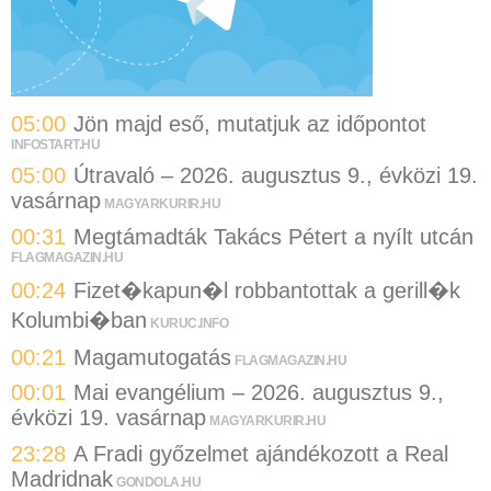
05:00
Jön majd eső, mutatjuk az időpontot
INFOSTART.HU
05:00
Útravaló – 2026. augusztus 9., évközi 19.
vasárnap
MAGYARKURIR.HU
00:31
Megtámadták Takács Pétert a nyílt utcán
FLAGMAGAZIN.HU
00:24
Fizet�kapun�l robbantottak a gerill�k
Kolumbi�ban
KURUC.INFO
00:21
Magamutogatás
FLAGMAGAZIN.HU
00:01
Mai evangélium – 2026. augusztus 9.,
évközi 19. vasárnap
MAGYARKURIR.HU
23:28
A Fradi győzelmet ajándékozott a Real
Madridnak
GONDOLA.HU