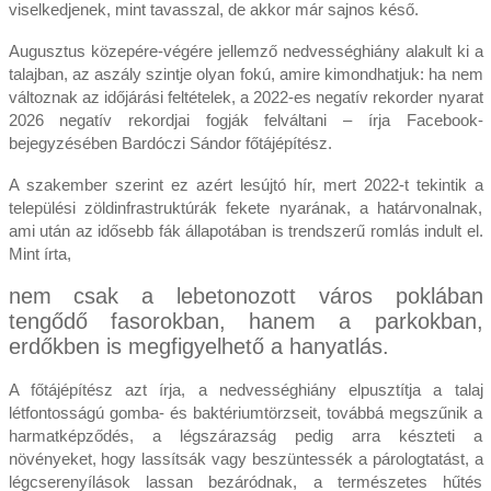
viselkedjenek, mint tavasszal, de akkor már sajnos késő.
Augusztus közepére-végére jellemző nedvességhiány alakult ki a
talajban, az aszály szintje olyan fokú, amire kimondhatjuk: ha nem
változnak az időjárási feltételek, a 2022-es negatív rekorder nyarat
2026 negatív rekordjai fogják felváltani – írja Facebook-
bejegyzésében Bardóczi Sándor főtájépítész.
A szakember szerint ez azért lesújtó hír, mert 2022-t tekintik a
települési zöldinfrastruktúrák fekete nyarának, a határvonalnak,
ami után az idősebb fák állapotában is trendszerű romlás indult el.
Mint írta,
nem csak a lebetonozott város poklában
tengődő fasorokban, hanem a parkokban,
erdőkben is megfigyelhető a hanyatlás.
A főtájépítész azt írja, a nedvességhiány elpusztítja a talaj
létfontosságú gomba- és baktériumtörzseit, továbbá megszűnik a
harmatképződés, a légszárazság pedig arra készteti a
növényeket, hogy lassítsák vagy beszüntessék a párologtatást, a
légcserenyílások lassan bezáródnak, a természetes hűtés