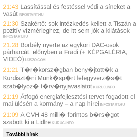
21:43
Lassítással és festéssel védi a síneket a
vasút
INFOSTART.HU
21:30
Szakértő: sok intézkedés kellett a Tiszán a
pozitív vízmérleghez, de itt sem jók a kilátások
INFOSTART.HU
21:28
Borbély nyerte az egykori DAC-osok
párharcát, előnyben a Fradi (+ KÉPGALÉRIA,
VIDEÓ)
UJSZO.COM
21:21
T�r�korsz�gban beny�jtott�k a
Kurdiszt�ni Munk�sp�rt lefegyverz�s�t
szab�lyoz� t�rv�nyjavaslatot
KURUC.INFO
21:19
Átfogó energiafejlesztési tervet fogadott el
mai ülésén a kormány – a nap hírei
INFOSTART.HU
21:09
A GVH 48 milli� forintos b�rs�got
szabott ki a Lidlre
KURUC.INFO
További hírek