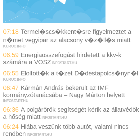
07:18
Termel�scs�kkent�sre figyelmeztet a
n�met vegyipar az alacsony v�z�ll�s miatt
KURUC.INFO
06:59
Energiaösszefogást hirdetett a kkv-k
számára a VOSZ
INFOSTART.HU
06:55
Eloltott�k a t�zet D�destapolcs�nyn�l
KURUC.INFO
06:47
Kármán András bekerült az IMF
kormányzótanácsába – Nagy Márton helyett
INFOSTART.HU
06:36
A polgárőrök segítségét kérik az állatvédők
a hőség miatt
INFOSTART.HU
06:24
Hiába veszünk több autót, valami nincs
rendben
INFOSTART.HU