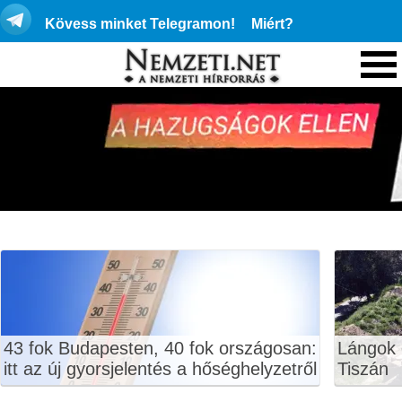
Kövess minket Telegramon!
Miért?
43 fok Budapesten, 40 fok országosan:
Lángok 
itt az új gyorsjelentés a hőséghelyzetről
Tiszán