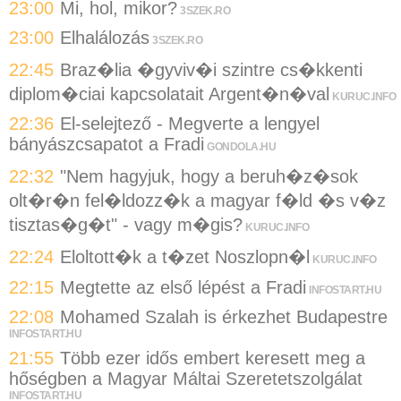
23:00
Mi, hol, mikor?
3SZEK.RO
23:00
Elhalálozás
3SZEK.RO
22:45
Braz�lia �gyviv�i szintre cs�kkenti
diplom�ciai kapcsolatait Argent�n�val
KURUC.INFO
22:36
El-selejtező - Megverte a lengyel
bányászcsapatot a Fradi
GONDOLA.HU
22:32
"Nem hagyjuk, hogy a beruh�z�sok
olt�r�n fel�ldozz�k a magyar f�ld �s v�z
tisztas�g�t" - vagy m�gis?
KURUC.INFO
22:24
Eloltott�k a t�zet Noszlopn�l
KURUC.INFO
22:15
Megtette az első lépést a Fradi
INFOSTART.HU
22:08
Mohamed Szalah is érkezhet Budapestre
INFOSTART.HU
21:55
Több ezer idős embert keresett meg a
hőségben a Magyar Máltai Szeretetszolgálat
INFOSTART.HU