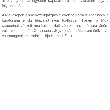
alapítvány és az egyetem kapcsolatáról, és biztosítani tudja a
folytonosságot.
A Mol-csoport elnök-vezérigazgatója levelében arra is kitér, hogy a
kuratóriumi elnöki feladatait nem főállásban, hanem a Mol-
csoportnál végzett munkája mellett végezte, és számára „öröm
volt minden perc” a Corvinuson. „Egykori Alma Materem örök híve
és támogatója maradok” – írja Hernádi Zsolt.