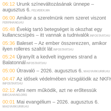
06:12
Urunk színeváltozásának ünnepe –
augusztus 6.
FELVIDEK.MA
06:00
Amikor a szerelmünk nem szeret viszont
FERFIHANG.HU
05:48
Évekig tartó betegséget is okozhat egy
kullancscsípés – itt vannak a tudnivalók
INFOSTART.HU
05:36
Baleset – Az ember összerezzen, amikor
ilyen rolleres szaltót lát
INFOSTART.HU
05:24
Újranyílt a kedvelt ingyenes strand a
Balatonnál
INFOSTART.HU
05:00
Útravaló – 2026. augusztus 6.
MAGYARKURIR.HU
04:47
Az idősek védelmében vizsgálódik az NKF
INFOSTART.HU
02:12
Ami nem működik, azt ne erőltessük
BIRCAHANG.ORG
00:01
Mai evangélium – 2026. augusztus 6.
MAGYARKURIR.HU