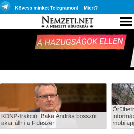
Kövess minket Telegramon!
Miért?
Örülhet
KDNP-frakció: Baka András bosszút
informá
akar állni a Fideszen
mobilapp