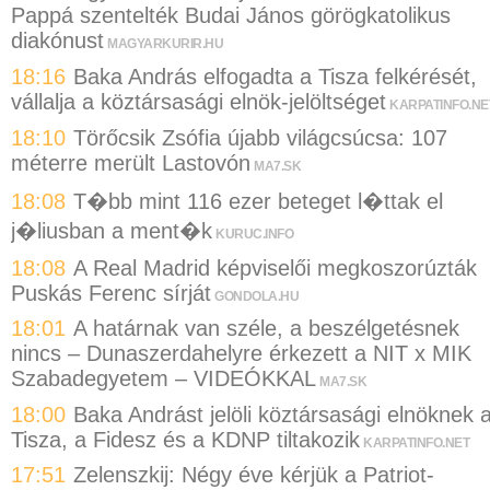
Pappá szentelték Budai János görögkatolikus
diakónust
MAGYARKURIR.HU
18:16
Baka András elfogadta a Tisza felkérését,
vállalja a köztársasági elnök-jelöltséget
KARPATINFO.NE
18:10
Törőcsik Zsófia újabb világcsúcsa: 107
méterre merült Lastovón
MA7.SK
18:08
T�bb mint 116 ezer beteget l�ttak el
j�liusban a ment�k
KURUC.INFO
18:08
A Real Madrid képviselői megkoszorúzták
Puskás Ferenc sírját
GONDOLA.HU
18:01
A határnak van széle, a beszélgetésnek
nincs – Dunaszerdahelyre érkezett a NIT x MIK
Szabadegyetem – VIDEÓKKAL
MA7.SK
18:00
Baka Andrást jelöli köztársasági elnöknek 
Tisza, a Fidesz és a KDNP tiltakozik
KARPATINFO.NET
17:51
Zelenszkij: Négy éve kérjük a Patriot-