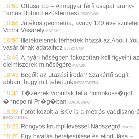
18:59
Öttusa Eb – A magyar férfi csapat arany-,
Tamás Botond ezüstérmes
UJSZO.COM
18:56
Játékos geometria, avagy 120 éve születet
Victor Vasarely
MA7.SK
18:50
Illetéktelenek férhettek hozzá az About Yo
vásárlóinak adataihoz
UJSZO.COM
18:43
A nyári hőségben fokozottan kell figyelni a
élelmiszerek minőségére
MA7.SK
18:43
Bedőlt az utazási iroda? Szakértő segít
abban, hogy mit tehetünk
INFOSTART.HU
18:33
T�zezrek vonultak fel a homokoss�got
�nnepelni Pr�g�ban
KURUC.INFO
18:22
Fotót közölt a BKV is a metrós vaddisznóró
INFOSTART.HU
18:22
Rongyos krumplilevessel Nádszegről
MA7.SK
18:20
Egy hivatás beteljesülése és elindulása –