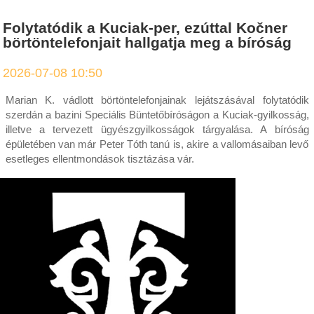
Folytatódik a Kuciak-per, ezúttal Kočner
börtöntelefonjait hallgatja meg a bíróság
2026-07-08 10:50
Marian K. vádlott börtöntelefonjainak lejátszásával folytatódik
szerdán a bazini Speciális Büntetőbíróságon a Kuciak-gyilkosság,
illetve a tervezett ügyészgyilkosságok tárgyalása. A bíróság
épületében van már Peter Tóth tanú is, akire a vallomásaiban levő
esetleges ellentmondások tisztázása vár.