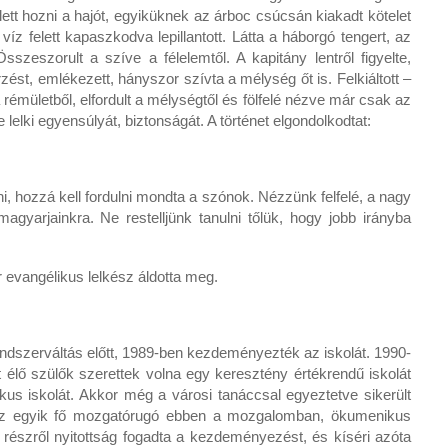
ett hozni a hajót, egyiküknek az árboc csúcsán kiakadt kötelet
víz felett kapaszkodva lepillantott. Látta a háborgó tengert, az
szeszorult a szíve a félelemtől. A kapitány lentről figyelte,
zést, emlékezett, hányszor szívta a mélység őt is. Felkiáltott –
t a rémületből, elfordult a mélységtől és fölfelé nézve már csak az
 lelki egyensúlyát, biztonságát. A történet elgondolkodtat:
ni, hozzá kell fordulni mondta a szónok. Nézzünk felfelé, a nagy
agyarjainkra. Ne restelljünk tanulni tőlük, hogy jobb irányba
evangélikus lelkész áldotta meg.
dszerváltás előtt, 1989-ben kezdeményezték az iskolát. 1990-
itt élő szülők szerettek volna egy keresztény értékrendű iskolát
us iskolát. Akkor még a városi tanáccsal egyeztetve sikerült
lt az egyik fő mozgatórugó ebben a mozgalomban, ökumenikus
részről nyitottság fogadta a kezdeményezést, és kíséri azóta