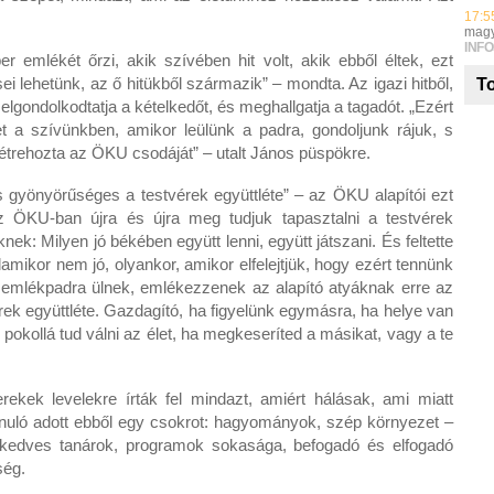
17:5
magy
INFO
emlékét őrzi, akik szívében hit volt, akik ebből éltek, ezt
ei lehetünk, az ő hitükből származik” – mondta. Az igazi hitből,
To
elgondolkodtatja a kételkedőt, és meghallgatja a tagadót. „Ezért
 a szívünkben, amikor leülünk a padra, gondoljunk rájuk, s
létrehozta az ÖKU csodáját” – utalt János püspökre.
és gyönyörűséges a testvérek együttléte” – az ÖKU alapítói ezt
Az ÖKU-ban újra és újra meg tudjuk tapasztalni a testvérek
ek: Milyen jó békében együtt lenni, együtt játszani. És feltette
lamikor nem jó, olyankor, amikor elfelejtjük, hogy ezért tennünk
az emlékpadra ülnek, emlékezzenek az alapító atyáknak erre az
ek együttléte. Gazdagító, ha figyelünk egymásra, ha helye van
okollá tud válni az élet, ha megkeseríted a másikat, vagy a te
erekek levelekre írták fel mindazt, amiért hálásak, ami miatt
tanuló adott ebből egy csokrot: hagyományok, szép környezet –
k, kedves tanárok, programok sokasága, befogadó és elfogadó
ség.