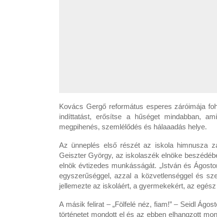
Kovács Gergő református esperes záróimája fohás
indíttatást, erősítse a hűséget mindabban, am
megpihenés, szemlélődés és hálaaadás helye.
Az ünneplés első részét az iskola himnusza zár
Geiszter György, az iskolaszék elnöke beszédében
elnök évtizedes munkásságát. „István és Ágoston
egyszerűséggel, azzal a közvetlenséggel és sze
jellemezte az iskoláért, a gyermekekért, az egés
A másik felirat – „Fölfelé néz, fiam!” – Seidl Ág
történetet mondott el és az ebben elhangzott mond