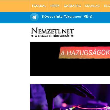
FŐOLDAL
HÍREK
GAZDASÁG
KÜLVILÁG
ELC
Kövess minket Telegramon!
Miért?