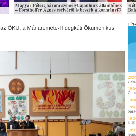
Magyar Péter: három személyt ajánlunk államfőnek
Kétm
– Forsthoffer Ágnes esélyéről is beszélt a kormányfő
Bal
Híre
lt az ÖKU, a Máriaremete-Hidegkúti Ökumenikus
20:0
vízk
19:5
Chopr
19:4
19:4
bara
19:3
KUR
19:3
legn