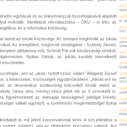
18:3
utazá
ténelmi egyházak és az önkormányzat összefogásával alapított
18:2
ki, 
lyal működik. Identitását névválasztása – ÖKU – is jelzi, az
18:2
angélikus és a református közösség.
MA7
18:1
at tartott az iskola közössége. Az ünnepre meghívták az iskola
szöv
zóikat. Az ünneplőket, meghívott vendégeket – Székely Jánost,
embe
emplom plébánosa volt, Schmitt Pál volt köztársasági elnököt,
18:1
gármestert, Nyilasi Gézát, az iskola korábbi kiemelkedő
útjá
 köszöntötte.
18:1
tová
szefogás, ami az „okos, nyitott szívű, vidám” Waigand József
18:0
nem t
tése, a felekezetek, közösségek együttműködése. „Alkotó erő és
INT
lád, az ökumenikus szellemiség kincseiből hívták életre az
18:0
zékely János arra, mennyi kincs jöhet elő az ő szívükből is.
szer
ra figyelmeztetett az édesapja tanúságtevő példáját követő,
18:0
össéget vállaló egyházfi, a szentmisén megérintettségét fizikai
extr
18:0
bizt
odtatott el, mit jelent konzervatívnak lenni. A szó jelentése a
18:0
isko
 a szépet, mindazt, ami az életünkhöz hozzátesz valamit. Azt