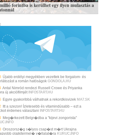
illió forintba is kerülhet egy ilyen mulasztás a
atonnál
k
3
Újabb erdélyi megyékben vezettek be forgalom- és
orlátozást a román hatóságok
GONDOLA.HU
4
Antal Nimród rendezi Russell Crowe és Priyanka
a új akciófilmjét
INFOSTART.HU
6
Egyre gyakoribbá válhatnak a rekordkisvizek
MA7.SK
2
Itt a szezon! Ízletesebb és vitamindúsabb – ezt a
ckot érdemes választani
INFOSTART.HU
4
Meg�rkezett Belgr�dba a "kijevi zongorista"
UC.INFO
3
Oroszorsz�g s�lyos csap�st m�rt Ukrajna
agyobb olajkitermel� v�llalat�ra
KURUC.INFO