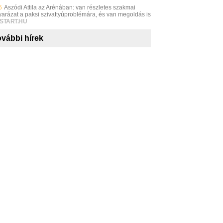
5
Aszódi Attila az Arénában: van részletes szakmai
arázat a paksi szivattyúproblémára, és van megoldás is
START.HU
vábbi hírek