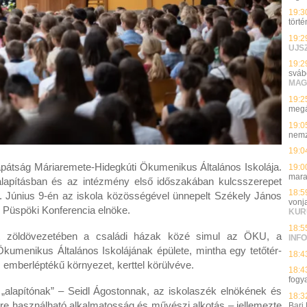
19:3
törté
19:2
UJS
19:2
sváb
MAG
19:2
megá
19:0
nemz
19:0
apátság Máriaremete-Hidegkúti Ökumenikus Általános Iskolája.
19:0
mara
 alapításban és az intézmény első időszakában kulcsszerepet
18:5
re. Június 9-én az iskola közösségével ünnepelt Székely János
vonj
Püspöki Konferencia elnöke.
KUR
18:5
út zöldövezetében a családi házak közé simul az ÖKU, a
INFO
umenikus Általános Iskolájának épülete, mintha egy tetőtér-
18:4
 emberléptékű környezet, kerttel körülvéve.
18:4
fogy
ét „alapítónak” – Seidl Ágostonnak, az iskolaszék elnökének és
18:3
rre használható alkalmatosság és művészi alkotás – jellemezte
Bari 