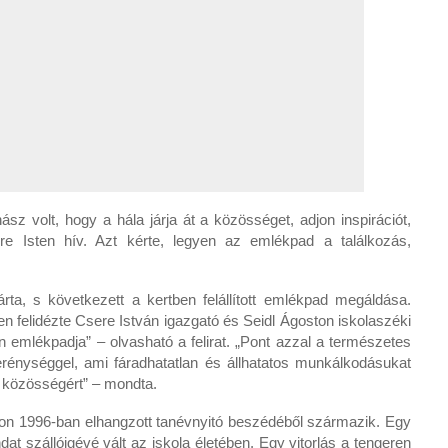
z volt, hogy a hála járja át a közösséget, adjon inspirációt,
ire Isten hív. Azt kérte, legyen az emlékpad a találkozás,
ta, s következett a kertben felállított emlékpad megáldása.
 felidézte Csere István igazgató és Seidl Ágoston iskolaszéki
 emlékpadja” – olvasható a felirat. „Pont azzal a természetes
rénységgel, ami fáradhatatlan és állhatatos munkálkodásukat
z közösségért” – mondta.
oston 1996-ban elhangzott tanévnyitó beszédéből származik. Egy
at szállóigévé vált az iskola életében. Egy vitorlás a tengeren