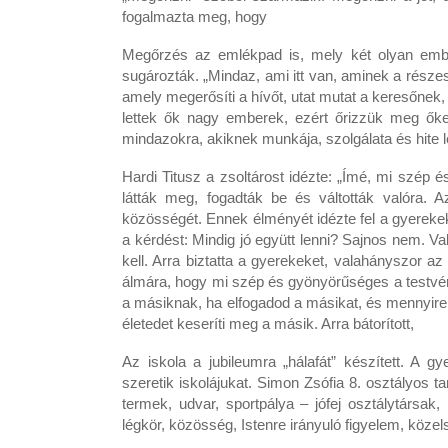
fogalmazta meg, hogy
Megőrzés az emlékpad is, mely két olyan ember 
sugározták. „Mindaz, ami itt van, aminek a részes
amely megerősíti a hívőt, utat mutat a keresőnek, 
lettek ők nagy emberek, ezért őrizzük meg őket
mindazokra, akiknek munkája, szolgálata és hite 
Hardi Titusz a zsoltárost idézte: „Ímé, mi szép 
látták meg, fogadták be és váltották valóra. 
közösségét. Ennek élményét idézte fel a gyerekekn
a kérdést: Mindig jó együtt lenni? Sajnos nem. Va
kell. Arra biztatta a gyerekeket, valahányszor 
álmára, hogy mi szép és gyönyörűséges a testvér
a másiknak, ha elfogadod a másikat, és mennyire p
életedet keseríti meg a másik. Arra bátorított,
Az iskola a jubileumra „hálafát” készített. A gy
szeretik iskolájukat. Simon Zsófia 8. osztályos 
termek, udvar, sportpálya – jófej osztálytársa
légkör, közösség, Istenre irányuló figyelem, közel