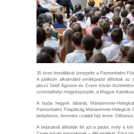
35 éves fennállását ünnepelte a Pannonhalmi Fő
A jubileum alkalmából emlékpadot állítottak az
játszó Seidl Ágoston és Csere István tiszteleté
szombathelyi megyéspüspök, a Magyar Katolikus 
A budai hegyek lábánál, Máriaremete-Hidegk
Pannonhalmi Főapátság Máriaremete-Hidegkúti Ök
beépítéses, termetes családi ház lenne. Otthonos,
A bejáratnál állították fel azt a padot, mely a k
Csere István igazgatónak – állít emléket. Egysze