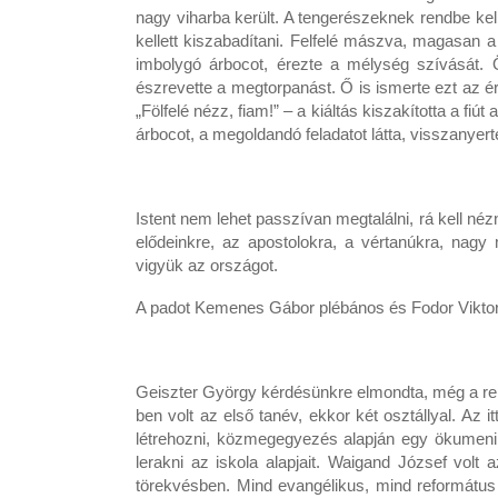
nagy viharba került. A tengerészeknek rendbe kell
kellett kiszabadítani. Felfelé mászva, magasan a 
imbolygó árbocot, érezte a mélység szívását. Ös
észrevette a megtorpanást. Ő is ismerte ezt az ér
„Fölfelé nézz, fiam!” – a kiáltás kiszakította a fiú
árbocot, a megoldandó feladatot látta, visszanyerte
Istent nem lehet passzívan megtalálni, rá kell néz
elődeinkre, az apostolokra, a vértanúkra, nagy m
vigyük az országot.
A padot Kemenes Gábor plébános és Fodor Viktor 
Geiszter György kérdésünkre elmondta, még a ren
ben volt az első tanév, ekkor két osztállyal. Az 
létrehozni, közmegegyezés alapján egy ökumenik
lerakni az iskola alapjait. Waigand József vo
törekvésben. Mind evangélikus, mind református 