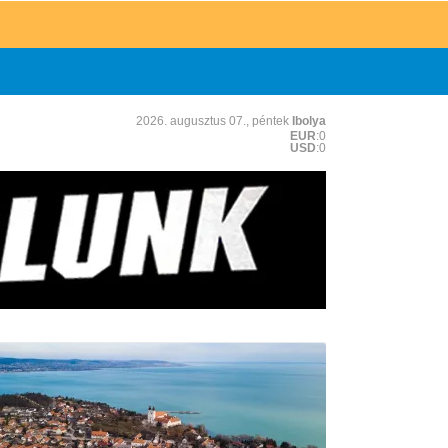
2026. augusztus 07., péntek
Ibolya
EUR
:0
USD
:0