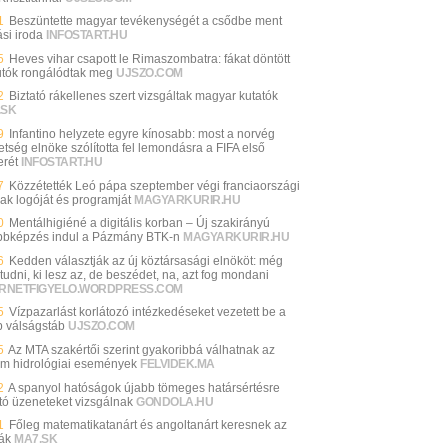
1
Beszüntette magyar tevékenységét a csődbe ment
si iroda
INFOSTART.HU
5
Heves vihar csapott le Rimaszombatra: fákat döntött
autók rongálódtak meg
UJSZO.COM
2
Biztató rákellenes szert vizsgáltak magyar kutatók
.SK
9
Infantino helyzete egyre kínosabb: most a norvég
etség elnöke szólította fel lemondásra a FIFA első
rét
INFOSTART.HU
7
Közzétették Leó pápa szeptember végi franciaországi
nak logóját és programját
MAGYARKURIR.HU
0
Mentálhigiéné a digitális korban – Új szakirányú
bbképzés indul a Pázmány BTK-n
MAGYARKURIR.HU
6
Kedden választják az új köztársasági elnököt: még
udni, ki lesz az, de beszédet, na, azt fog mondani
ERNETFIGYELO.WORDPRESS.COM
5
Vízpazarlást korlátozó intézkedéseket vezetett be a
b válságstáb
UJSZO.COM
5
Az MTA szakértői szerint gyakoribbá válhatnak az
ém hidrológiai események
FELVIDEK.MA
2
A spanyol hatóságok újabb tömeges határsértésre
ató üzeneteket vizsgálnak
GONDOLA.HU
1
Főleg matematikatanárt és angoltanárt keresnek az
lák
MA7.SK