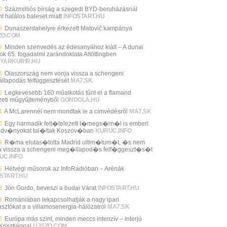
0
Százmilliós bírság a szegedi BYD-beruházásnál
nt halálos baleset miatt
INFOSTART.HU
9
Dunaszerdahelyre érkezett Matovič kampánya
ZO.COM
9
Minden szenvedés az édesanyához kiált – A dunai
ok 65. fogadalmi zarándoklata Altöttingben
YARKURIR.HU
5
Olaszország nem vonja vissza a schengeni
llapodás felfüggesztését
MA7.SK
5
Legkevesebb 160 műalkotás tűnt el a flamand
eti műgyűjteményből
GONDOLA.HU
4
A McLarennél nem mondtak le a címvédésről
MA7.SK
0
Egy harmadik felt�telezett t�megs�rn�l is emberi
dv�nyokat tal�ltak Koszov�ban
KURUC.INFO
9
R�ma elutas�totta Madrid ultim�tum�t, �s nem
a vissza a schengeni meg�llapod�s felf�ggeszt�s�t
UC.INFO
5
Hétvégi műsorok az InfoRádióban – Arénák
START.HU
3
Jön Gordo, beveszi a budai Várat
INFOSTART.HU
3
Romániában lekapcsolhatják a nagy ipari
asztókat a a villamosenergia-hálózatról
MA7.SK
2
Európa más szint, minden meccs intenzív – interjú
Krisztiánnal
UJSZO.COM