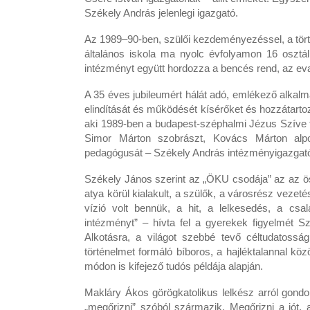
Székely András jelenlegi igazgató.
Az 1989–90-ben, szülői kezdeményezéssel, a tör
általános iskola ma nyolc évfolyamon 16 osztál
intézményt együtt hordozza a bencés rend, az ev
A 35 éves jubileumért hálát adó, emlékező alkalm
elindítását és működését kísérőket és hozzátarto
aki 1989-ben a budapest-széphalmi Jézus Szíve t
Simor Márton szobrászt, Kovács Márton alpol
pedagógusát – Székely András intézményigazgató
Székely János szerint az „ÖKU csodája” az az ös
atya körül kialakult, a szülők, a városrész veze
vízió volt bennük, a hit, a lelkesedés, a csa
intézményt” – hívta fel a gyerekek figyelmét S
Alkotásra, a világot szebbé tevő céltudatosság
történelmet formáló bíboros, a hajléktalannal köz
módon is kifejező tudós példája alapján.
Makláry Ákos görögkatolikus lelkész arról gondolk
„megőrizni” szóból származik. Megőrizni a jót,