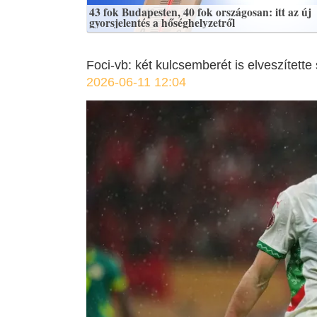
43 fok Budapesten, 40 fok országosan: itt az új
gyorsjelentés a hőséghelyzetről
Foci-vb: két kulcsemberét is elveszített
2026-06-11 12:04