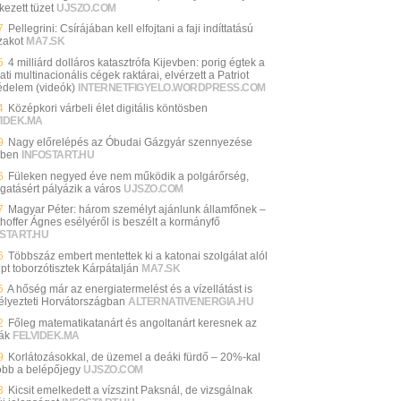
kezett tüzet
UJSZO.COM
7
Pellegrini: Csírájában kell elfojtani a faji indíttatású
zakot
MA7.SK
5
4 milliárd dolláros katasztrófa Kijevben: porig égtek a
ti multinacionális cégek raktárai, elvérzett a Patriot
édelem (videók)
INTERNETFIGYELO.WORDPRESS.COM
4
Középkori várbeli élet digitális köntösben
VIDEK.MA
9
Nagy előrelépés az Óbudai Gázgyár szennyezése
ében
INFOSTART.HU
6
Füleken negyed éve nem működik a polgárőrség,
gatásért pályázik a város
UJSZO.COM
7
Magyar Péter: három személyt ajánlunk államfőnek –
thoffer Ágnes esélyéről is beszélt a kormányfő
START.HU
6
Többszáz embert mentettek ki a katonai szolgálat alól
pt toborzótisztek Kárpátalján
MA7.SK
5
A hőség már az energiatermelést és a vízellátást is
élyezteti Horvátországban
ALTERNATIVENERGIA.HU
2
Főleg matematikatanárt és angoltanárt keresnek az
lák
FELVIDEK.MA
9
Korlátozásokkal, de üzemel a deáki fürdő – 20%-kal
óbb a belépőjegy
UJSZO.COM
3
Kicsit emelkedett a vízszint Paksnál, de vizsgálnak