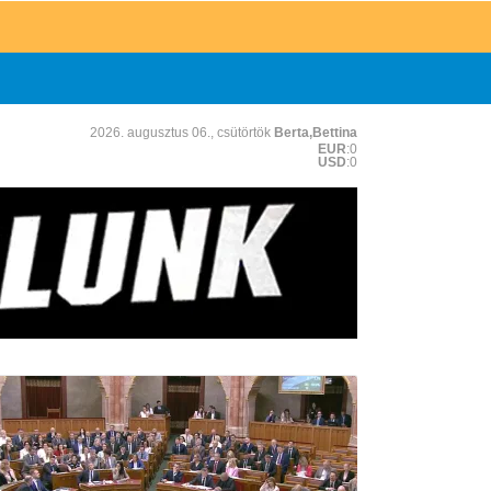
2026. augusztus 06., csütörtök
Berta,Bettina
EUR
:0
USD
:0