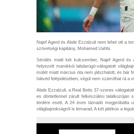
Najef Agerd és Abde Ezzalzuli nem lehet ott a t
szövetségi kapitány, Mohamed Uahbi.
Sérülés miatt két kulcsember, Najef Agerd és A
helyezett marokkói labdarúgó-válogatott világbaj
műtét miatt március óta nem játszhatott, és bár M
hátvéd felépülésében, végül nem számíthat rá a v
Abde Ezzalzuli, a Real Betis 37-szeres válogatott
es döntetlennel zárult felkészülési találkozóján
térdére esett. A 24 éves támadó megpróbálta ugy
világbajnokságról is lemarad. A két játékos a legut