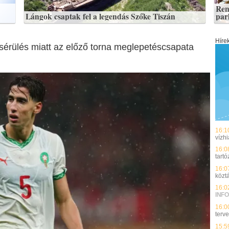
Ren
Lángok csaptak fel a legendás Szőke Tiszán
par
Híre
e sérülés miatt az előző torna meglepetéscsapata
16:1
vízh
16:0
tart
16:0
köztá
16:0
INFO
16:0
terv
15:5