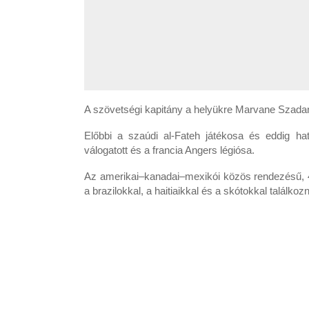
A szövetségi kapitány a helyükre Marvane Szadan
Előbbi a szaúdi al-Fateh játékosa és eddig ha
válogatott és a francia Angers légiósa.
Az amerikai–kanadai–mexikói közös rendezésű, 
a brazilokkal, a haitiaikkal és a skótokkal találkoz