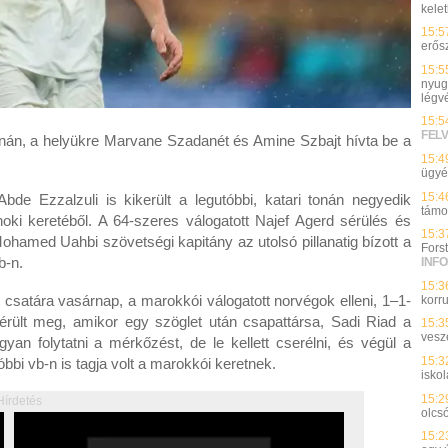
kelet
15:5
erős
15:5
nyuga
légv
15:5
FEL
ornán, a helyükre Marvane Szadanét és Amine Szbajt hívta be a
15:4
ügy
15:4
bde Ezzalzuli is kikerült a legutóbbi, katari tonán negyedik
támo
noki keretéből. A 64-szeres válogatott Najef Agerd sérülés és
15:3
ohamed Uahbi szövetségi kapitány az utolsó pillanatig bízott a
Fors
b-n.
INFO
15:3
 csatára vasárnap, a marokkói válogatott norvégok elleni, 1–1-
korru
 sérült meg, amikor egy szöglet után csapattársa, Sadi Riad a
15:3
vesz
an folytatni a mérkőzést, de le kellett cserélni, és végül a
15:3
óbbi vb-n is tagja volt a marokkói keretnek.
isko
15:2
Hírdetés
olcs
15:2