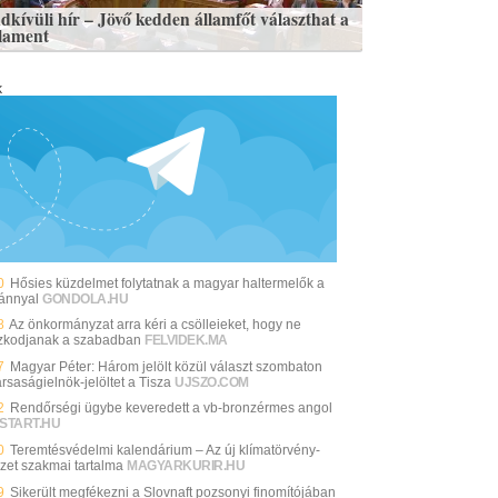
dkívüli hír – Jövő kedden államfőt választhat a
lament
k
0
Hősies küzdelmet folytatnak a magyar haltermelők a
iánnyal
GONDOLA.HU
8
Az önkormányzat arra kéri a csölleieket, hogy ne
ózkodjanak a szabadban
FELVIDEK.MA
7
Magyar Péter: Három jelölt közül választ szombaton
rsaságielnök-jelöltet a Tisza
UJSZO.COM
2
Rendőrségi ügybe keveredett a vb-bronzérmes angol
START.HU
0
Teremtésvédelmi kalendárium – Az új klímatörvény-
ezet szakmai tartalma
MAGYARKURIR.HU
9
Sikerült megfékezni a Slovnaft pozsonyi finomítójában