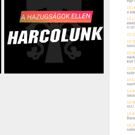
egy 
15:1
a pá
15:1
elek
KUR
15:1
15:1
ivóví
15:0
médi
kört
15:0
szá
15:0
nyer
14:5
isko
14:5
MA7
14:4
Bala
14:3
szél