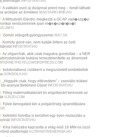
új jelenséget
INFOSTART.HU
8
A vatikáni euró új dizájnnal jelent meg – Ismét látható
pa arcképe az érméken
MAGYARKURIR.HU
7
A Mitsubishi Electric megkezdi a GCAP vad�szg�p
tronikai rendszereinek ipari el�k�sz�t�s�t
UC.INFO
5
Gömör eldugott gyöngyszemei
MA7.SK
1
Komoly gond van, nem tudják tölteni az ózdi
ztárolót
INFOSTART.HU
6
Az oligarchák, akik csak magukra gondoltak – a NER
abirodalmának bukása lemeztelenítette az álnemzeti
INTERNETFIGYELO.WORDPRESS.COM
5
Indokolatlanul csökkent a megszületett lombikbébik
ma
GONDOLA.HU
1
„Higgyék csak, hogy eltévedtem” – zseniális trükkel
t Eb-aranyat Betlehem Dávid
INFOSTART.HU
9
Főleg matematikatanárt és angoltanárt keresnek az
lák
UJSZO.COM
6
Fülek támogatást kér a polgárőrség újraindítására
.SK
9
Kétmillió forintba is kerülhet egy ilyen mulasztás a
tonnál
INFOSTART.HU
7
Kína hálózatra kapcsolta a világ első 16 MW-os úszó
erőmű-platformját
ALTERNATIVENERGIA.HU