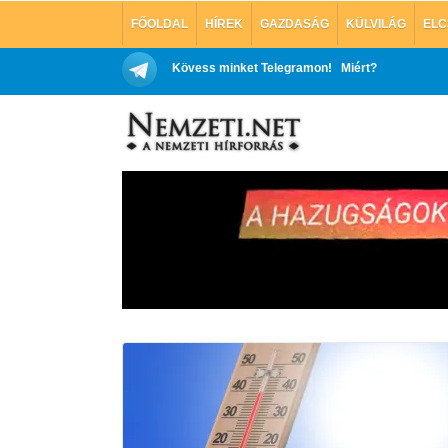
FŐOLDAL
HÍREK
GAZDASÁG
KÜLVILÁG
ELC
Kövess minket Telegramon!
Miért?