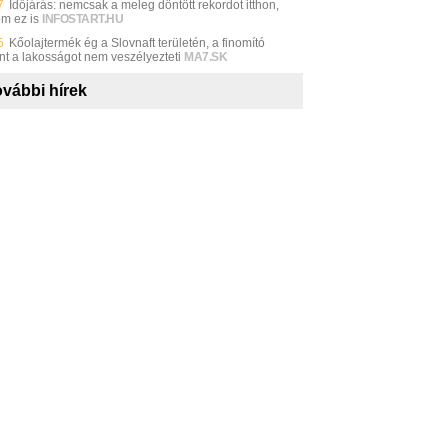
7
Időjárás: nemcsak a meleg döntött rekordot itthon,
m ez is
INFOSTART.HU
5
Kőolajtermék ég a Slovnaft területén, a finomító
int a lakosságot nem veszélyezteti
MA7.SK
vábbi hírek