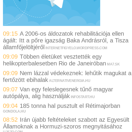
09:15
A 2006-os áldozatok rehabilitációja ellen
ágált: Itt a pőre igazság Baka Andrásról, a Tisza
államfőjelöltjéről
INTERNETFIGYELO.WORDPRESS.COM
09:09
Többen életüket vesztették egy
helikopterbalesetben Rio de Janeiróban
MA7.SK
09:09
Nem lázzal védekeznek: lehűtik magukat a
fertőzött ebihalak
ALTERNATIVENERGIA.HU
09:07
Van egy feleslegesnek tűnő magyar
autópálya, alig használják
INFOSTART.HU
09:04
185 tonna hal pusztult el Rétimajorban
GONDOLA.HU
08:52
Irán újabb feltételeket szabott az Egyesült
Államoknak a Hormuzi-szoros megnyitásához
UJSZO.COM