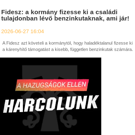
Fidesz: a kormány fizesse ki a családi
tulajdonban lévő benzinkutaknak, ami jár!
2026-06-27 16:04
A Fidesz azt követeli a kormánytól, hogy haladéktalanul fizesse ki
a kárenyhítő támogatást a kisebb, független benzinkutak számára.