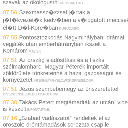
szavak az ökológustól
INFOSTART.HU
07:56
Szexmassz�zzsal j�rtak a
j�t�kvezet�k kedv�ben a v�logatott meccse
el�tt D�l-Kore�ban
KURUC.INFO
07:55
Pontosztozkodás Nagymihályban: drámai
végjáték után emberhátrányban ikszelt a
Komárom
MA7.SK
07:51
Az ország eladósítása és a tiszás
szélmalomharc: Magyar Péterék importált
zöldőrülete tönkretenné a hazai gazdaságot és
környezetet
INTERNETFIGYELO.WORDPRESS.COM
07:51
Jézus szembebemegy az önszeretettel
DISSZIDENSBLOG.BLOGSPOT.COM
07:30
Takács Pétert megtámadták az utcán, vid
is készült
INFOSTART.HU
07:16
„Szabad vadászatot” rendeltek el az
oroszok: dróntámadások sorozata csap le