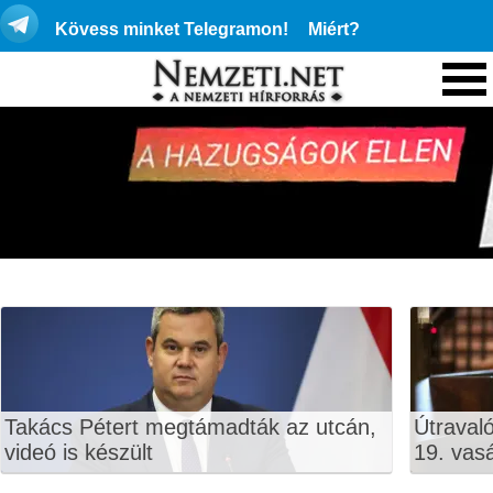
Kövess minket Telegramon!
Miért?
Takács Pétert megtámadták az utcán,
Útraval
videó is készült
19. vas