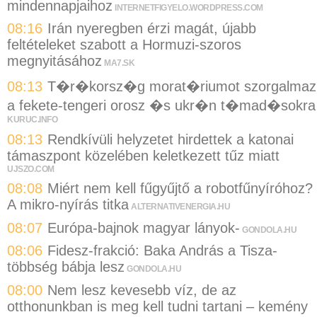
mindennapjaihoz
INTERNETFIGYELO.WORDPRESS.COM
08:16
Irán nyeregben érzi magát, újabb
feltételeket szabott a Hormuzi-szoros
megnyitásához
MA7.SK
08:13
T�r�korsz�g morat�riumot szorgalmaz
a fekete-tengeri orosz �s ukr�n t�mad�sokra
KURUC.INFO
08:13
Rendkívüli helyzetet hirdettek a katonai
támaszpont közelében keletkezett tűz miatt
UJSZO.COM
08:08
Miért nem kell fűgyűjtő a robotfűnyíróhoz?
A mikro-nyírás titka
ALTERNATIVENERGIA.HU
08:07
Európa-bajnok magyar lányok-
GONDOLA.HU
08:06
Fidesz-frakció: Baka András a Tisza-
többség bábja lesz
GONDOLA.HU
08:00
Nem lesz kevesebb víz, de az
otthonunkban is meg kell tudni tartani – kemény