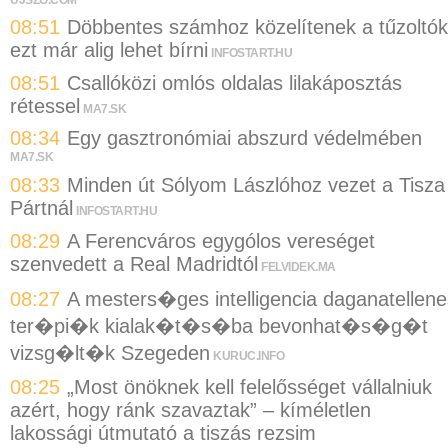
08:51
Döbbentes számhoz közelítenek a tűzoltók
ezt már alig lehet bírni
INFOSTART.HU
08:51
Csallóközi omlós oldalas lilakáposztás
rétessel
MA7.SK
08:34
Egy gasztronómiai abszurd védelmében
MA7.SK
08:33
Minden út Sólyom Lászlóhoz vezet a Tisza
Pártnál
INFOSTART.HU
08:29
A Ferencváros egygólos vereséget
szenvedett a Real Madridtól
FELVIDEK.MA
08:27
A mesters�ges intelligencia daganatellene
ter�pi�k kialak�t�s�ba bevonhat�s�g�t
vizsg�lt�k Szegeden
KURUC.INFO
08:25
„Most önöknek kell felelősséget vállalniuk
azért, hogy ránk szavaztak” – kíméletlen
lakossági útmutató a tiszás rezsim