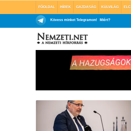
FŐOLDAL
HÍREK
GAZDASÁG
KÜLVILÁG
ELC
Kövess minket Telegramon!
Miért?