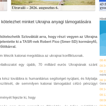
43 
Útravaló – 2026. augusztus 6.
gyo
Híre
 kötelezhet minket Ukrajna anyagi támogatására
ötelezhetik Szlovákiát arra, hogy részt vegyen az Ukrajna
jelentette ki a TASR-nek Robert Fico (Smer-SD) kormányfő,
titkárral.
 létezik katonai megoldása az ukrajnai konfliktusnak.
08:4
yilatkozatot egy újabb, 70 milliárd eurós Ukrajnának szánt
08:3
08:2
mért
ész továbbra is humanitárius segítséget nyújtani, és folytatja
08:1
szítését, de semmilyen katonai támogatást célzó pénzügyi
Gara
08:1
08:1
reményét fejezte ki, hogy
08:0
08:0