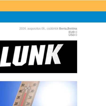
2026. augusztus 06., csütörtök
Berta,Bettina
EUR
:0
USD
:0