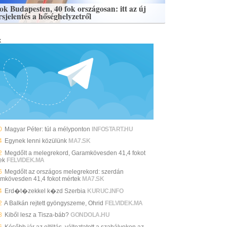
fok Budapesten, 40 fok országosan: itt az új
rsjelentés a hőséghelyzetről
k
0
Magyar Péter: túl a mélyponton
INFOSTART.HU
4
Egynek lenni közülünk
MA7.SK
2
Megdőlt a melegrekord, Garamkövesden 41,4 fokot
ek
FELVIDEK.MA
6
Megdőlt az országos melegrekord: szerdán
mkövesden 41,4 fokot mértek
MA7.SK
4
Erd�t�zekkel k�zd Szerbia
KURUC.INFO
2
A Balkán rejtett gyöngyszeme, Ohrid
FELVIDEK.MA
8
Kiből lesz a Tisza-báb?
GONDOLA.HU
6
Később jár az eltiltás, változtatott a szabályokon az