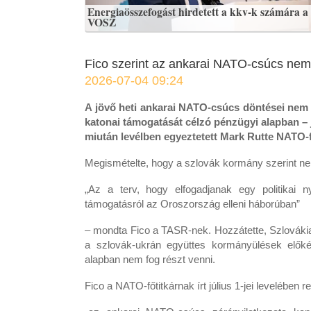
Energiaösszefogást hirdetett a kkv-k számára a
VOSZ
Fico szerint az ankarai NATO-csúcs nem
2026-07-04 09:24
A jövő heti ankarai NATO-csúcs döntései nem k
katonai támogatását célzó pénzügyi alapban – 
miután levélben egyeztetett Mark Rutte NATO-fő
Megismételte, hogy a szlovák kormány szerint nem
„Az a terv, hogy elfogadjanak egy politikai n
támogatásról az Oroszország elleni háborúban”
– mondta Fico a TASR-nek. Hozzátette, Szlovákia k
a szlovák-ukrán együttes kormányülések előké
alapban nem fog részt venni.
Fico a NATO-főtitkárnak írt július 1-jei levelében 