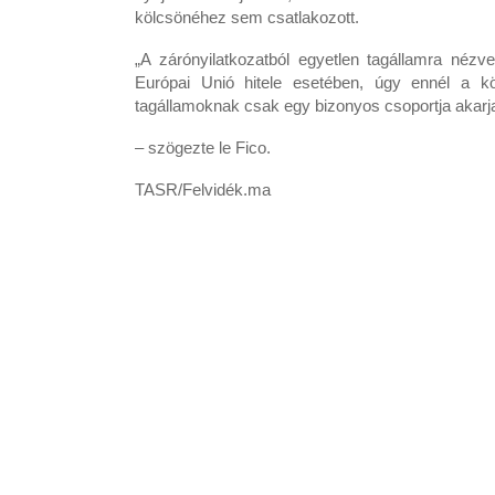
kölcsönéhez sem csatlakozott.
„A zárónyilatkozatból egyetlen tagállamra nézv
Európai Unió hitele esetében, úgy ennél a kö
tagállamoknak csak egy bizonyos csoportja akarja
– szögezte le Fico.
TASR/Felvidék.ma