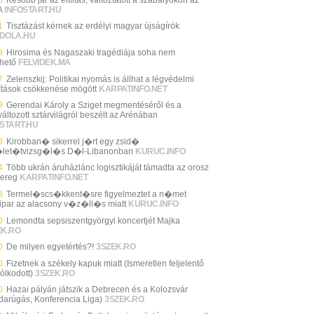
A
INFOSTART.HU
1
Tisztázást kérnek az erdélyi magyar újságírók
DOLA.HU
8
Hirosima és Nagaszaki tragédiája soha nem
thető
FELVIDEK.MA
7
Zelenszkij: Politikai nyomás is állhat a légvédelmi
lítások csökkenése mögött
KARPATINFO.NET
9
Gerendai Károly a Sziget megmentéséről és a
áltozott sztárvilágról beszélt az Arénában
START.HU
8
Kirobban� sikerrel j�rt egy zsid�
let�tvizsg�l�s D�l-Libanonban
KURUC.INFO
4
Több ukrán áruházlánc logisztikáját támadta az orosz
ereg
KARPATINFO.NET
8
Termel�scs�kkent�sre figyelmeztet a n�met
ipar az alacsony v�z�ll�s miatt
KURUC.INFO
0
Lemondta sepsiszentgyörgyi koncertjét Majka
EK.RO
0
De milyen egyetértés?!
3SZEK.RO
0
Fizetnek a székely kapuk miatt (Ismeretlen feljelentő
ólkodott)
3SZEK.RO
0
Hazai pályán játszik a Debrecen és a Kolozsvár
darúgás, Konferencia Liga)
3SZEK.RO