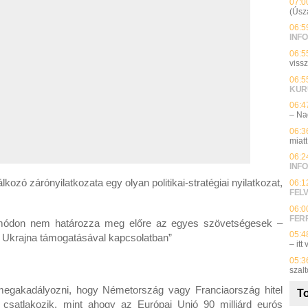
07:0
(Úsz
06:5
INFO
06:5
viss
06:5
KUR
06:4
– Na
06:3
miatt
06:2
INFO
álkozó zárónyilatkozata egy olyan politikai-stratégiai nyilatkozat,
06:1
FEL
06:0
FER
n módon nem határozza meg előre az egyes szövetségesek –
05:4
 Ukrajna támogatásával kapcsolatban”
– itt
05:3
szalt
megakadályozni, hogy Németország vagy Franciaország hitel
To
csatlakozik, mint ahogy az Európai Unió 90 milliárd eurós