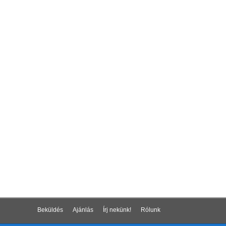
Beküldés
Ajánlás
Írj nekünk!
Rólunk