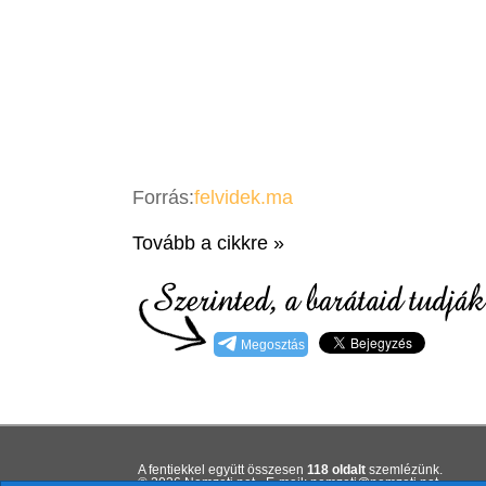
Forrás:
felvidek.ma
Tovább a cikkre »
Megosztás
A fentiekkel együtt összesen
118 oldalt
szemlézünk.
© 2026 Nemzeti.net - E-mail:
ten.itezmen@itezmen