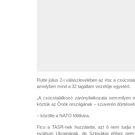
Rutte július 2-i válaszlevelében az írta: a csúcstal
amelyben mind a 32 tagállam vezetője egyetért.
„A csúcstalálkozó zárónyilatkozata semmilye
köztük az Önök országának – szuverén döntéseit
– közölte a NATO főtitkára.
Fico a TASR-nek hozzátette, azt ő nem tudja 
nyújtson Ukrajnának, de Szlovákia ehhez nem 