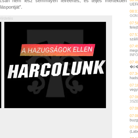
csán nem lesz semmilyen félreértés, és teljes mértékben
UEF
láspontját”.
08:0
GON
Hírdetés
07:5
felej
07:5
szál
07:4
megv
INFO
07:4
�p�
07:3
hads
07:1
vegy
07:0
3SZ
07:0
07:0
buzg
07:0
(Lab