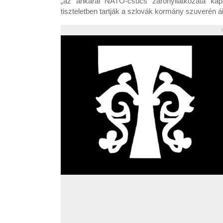
„az ankarai NATO-csúcs zárónyilatkozata kap
tiszteletben tartják a szlovák kormány szuverén ál