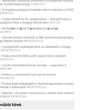
0
Mihályvári-Farkas és Betlehem is ezüstérmet szerzett
ás, Európa-bajnokság)
3SZEK.RO
9
Energiaösszefogást hirdetett a kkv-k számára a VOSZ
START.HU
5
Corbu döntött az EL-selejtezőben – előnyből várja a
zavágót a Fradi a lengyel Górnik ellen
MA7.SK
5
Eloltott�k a t�zet D�destapolcs�nyn�l
UC.INFO
7
Kármán András bekerült az IMF kormányzótanácsába
gy Márton helyett
INFOSTART.HU
6
A polgárőrök segítségét kérik az állatvédők a hőség
INFOSTART.HU
4
Hiába veszünk több autót, valami nincs rendben
START.HU
2
Urunk színeváltozásának ünnepe – augusztus 6.
VIDEK.MA
0
Amikor a szerelmünk nem szeret viszont
FIHANG.HU
8
Évekig tartó betegséget is okozhat egy kullancscsípés
 vannak a tudnivalók
INFOSTART.HU
6
Baleset – Az ember összerezzen, amikor ilyen rolleres
ót lát
INFOSTART.HU
vábbi hírek