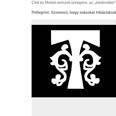
Cirill és Metód nemzeti ünnepére, az „értelmetlen”
Pellegrini: Szomorú, hogy másokat hibáztatn