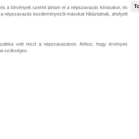
To
s a törvények szerint jártam el a népszavazás kiírásakor, és
 a népszavazás kezdeményezői másokat hibáztatnak, ahelyett
zázaléka vett részt a népszavazáson. Ahhoz, hogy érvényes
lna szükséges.