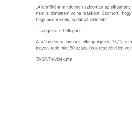
„Államfőként mindenben szigorúan az alkotmány é
nem is döntettem volna másként. Szomorú, hogy
hogy beismernék, kudarcot vallottak”
– szögezte le Pellegrini.
A választásra jogosult állampolgárok 16,13 s
legyen, több mint 50 százalékos részvétel lett vo
TASR/Felvidék.ma