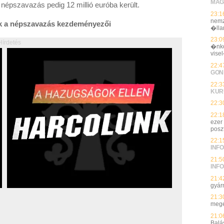
MAG
 népszavazás pedig 12 millió euróba került.
23:1
nemz
ak a népszavazás kezdeményezői
�ll
23:0
Hírdetés
�nko
vise
22:4
GON
22:3
KUR
22:3
22:1
ezer
posz
22:1
INFO
21:5
INFO
21:4
gyárn
21:3
megé
21:0
Balá