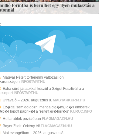
illió forintba is kerülhet egy ilyen mulasztás a
atonnál
k
5
Magyar Péter: történelmi változás jön
arországon
INFOSTART.HU
0
Extra sűrű járatokkal készül a Sziget Fesztiválra a
csoport
INFOSTART.HU
0
Útravaló – 2026. augusztus 8.
MAGYARKURIR.HU
4
Ez�ttal sem dolgozni ment a cig�ny, id�s emberek
j�b�l lopott paprik�t a "rejtett er�forr�s"
KURUC.INFO
7
Hullarablók pozícióban
FLAGMAGAZIN.HU
7
Bayer Zsolt: Örkény él!
FLAGMAGAZIN.HU
1
Mai evangélium – 2026. augusztus 8.