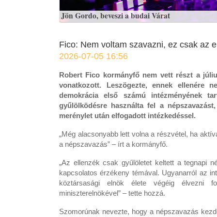
Jön Gordo, beveszi a budai Várat
Fico: Nem voltam szavazni, ez csak az e
2026-07-05 16:56
Robert Fico kormányfő nem vett részt a júli
vonatkozott. Leszögezte, ennek ellenére 
demokrácia első számú intézményének tart
gyűlölködésre használta fel a népszavazást,
merénylet után elfogadott intézkedéssel.
„Még alacsonyabb lett volna a részvétel, ha aktí
a népszavazás” – írt a kormányfő.
„Az ellenzék csak gyűlöletet keltett a tegnapi
kapcsolatos érzékeny témával. Ugyanarról az in
köztársasági elnök élete végéig élvezni fo
miniszterelnökével” – tette hozzá.
Szomorúnak nevezte, hogy a népszavazás kezdem