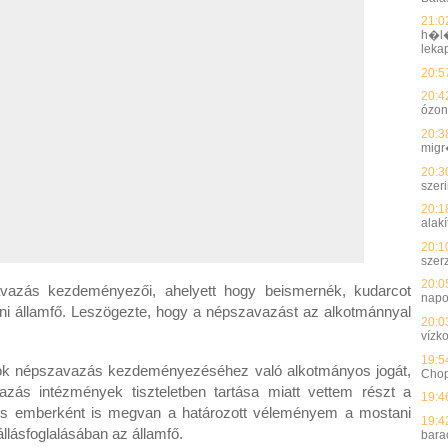
21:0
h�l�
leka
20:5
20:4
ózon
20:3
migr
20:3
szer
20:1
alakí
20:1
szer
20:0
vazás kezdeményezői, ahelyett hogy beismernék, kudarcot
nap
grini államfő. Leszögezte, hogy a népszavazást az alkotmánnyal
20:0
vízk
19:5
gárok népszavazás kezdeményezéséhez való alkotmányos jogát,
Chopr
zás intézmények tiszteletben tartása miatt vettem részt a
19:4
t és emberként is megvan a határozott véleményem a mostani
19:4
állásfoglalásában az államfő.
bara