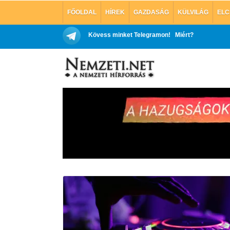
FŐOLDAL
HÍREK
GAZDASÁG
KÜLVILÁG
ELC
Kövess minket Telegramon!
Miért?