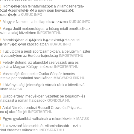
2
Rom�ni�ban felhatalmazt�k a villamosenergia-
zat �zemeltet�j�t a nagy ipari fogyaszt�k
pcsol�s�ra
KURUC.INFO
7
Magyar Nemzet - a hetilap els� sz�ma
KURUC.INFO
2
Varga Judit meteorológus: a hőség miatt emelkedik az
szint a talaj közelében
INFOSTART.HU
8
Marokk�ban el�t�ltek h�t taxisof�rt a ceutai
�nsinv�zi�val kapcsolatban
KURUC.INFO
0
Tűz ütött ki a pesti sportcsarnokban, a belügyminiszter
int veszélyben az Európa-bajnokság
INFOSTART.HU
8
Feledy Botond: az alapoktól szervezzük újjá és
tjuk át a Magyar Külügyi Intézetet
INFOSTART.HU
0
Vasmiséjét ünnepelte Csóka Gáspár bencés
zetes a pannonhalmi bazilikában
MAGYARKURIR.HU
5
Látványos égi jelenségek várnak ránk a következő
okban
MA7.SK
3
Újabb erdélyi megyékben vezettek be forgalom- és
orlátozást a román hatóságok
GONDOLA.HU
4
Antal Nimród rendezi Russell Crowe és Priyanka
a új akciófilmjét
INFOSTART.HU
6
Egyre gyakoribbá válhatnak a rekordkisvizek
MA7.SK
2
Itt a szezon! Ízletesebb és vitamindúsabb – ezt a
ckot érdemes választani
INFOSTART.HU