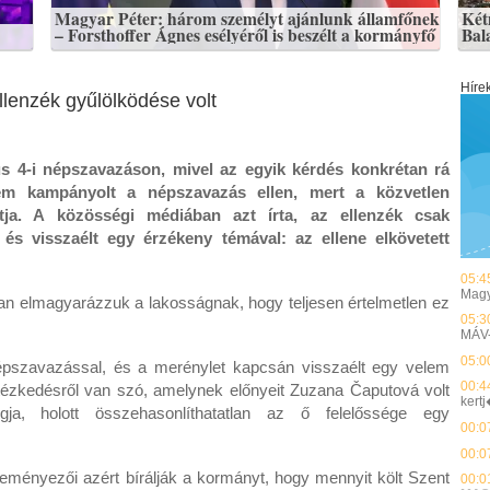
Magyar Péter: három személyt ajánlunk államfőnek
Kétm
– Forsthoffer Ágnes esélyéről is beszélt a kormányfő
Bal
Híre
llenzék gyűlölködése volt
us 4-i népszavazáson, mivel az egyik kérdés konkrétan rá
nem kampányolt a népszavazás ellen, mert a közvetlen
ja. A közösségi médiában azt írta, az ellenzék csak
 és visszaélt egy érzékeny témával: az ellene elkövetett
05:4
Magy
van elmagyarázzuk a lakosságnak, hogy teljesen értelmetlen ez
05:3
MÁV-
05:0
 népszavazással, és a merénylet kapcsán visszaélt egy velem
00:4
tézkedésről van szó, amelynek előnyeit Zuzana Čaputová volt
kert
gja, holott összehasonlíthatatlan az ő felelőssége egy
00:0
00:0
ényezői azért bírálják a kormányt, hogy mennyit költ Szent
00:0