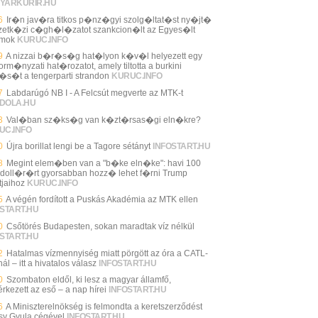
YARKURIR.HU
6
Ir�n jav�ra titkos p�nz�gyi szolg�ltat�st ny�jt�
etk�zi c�gh�l�zatot szankcion�lt az Egyes�lt
amok
KURUC.INFO
9
A nizzai b�r�s�g hat�lyon k�v�l helyezett egy
rm�nyzati hat�rozatot, amely tiltotta a burkini
l�s�t a tengerparti strandon
KURUC.INFO
7
Labdarúgó NB I - A Felcsút megverte az MTK-t
DOLA.HU
3
Val�ban sz�ks�g van k�zt�rsas�gi eln�kre?
UC.INFO
0
Újra borillat lengi be a Tagore sétányt
INFOSTART.HU
8
Megint elem�ben van a "b�ke eln�ke": havi 100
 doll�r�rt gyorsabban hozz� lehet f�rni Trump
tjaihoz
KURUC.INFO
5
A végén fordított a Puskás Akadémia az MTK ellen
START.HU
0
Csőtörés Budapesten, sokan maradtak víz nélkül
START.HU
2
Hatalmas vízmennyiség miatt pörgött az óra a CATL-
ál – itt a hivatalos válasz
INFOSTART.HU
0
Szombaton eldől, ki lesz a magyar államfő,
rkezett az eső – a nap hírei
INFOSTART.HU
6
A Miniszterelnökség is felmondta a keretszerződést
sy Gyula cégével
INFOSTART.HU