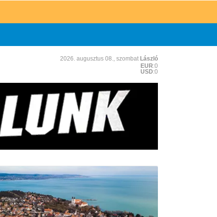
2026. augusztus 08., szombat
László
EUR
:0
USD
:0