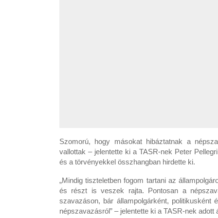
Szomorú, hogy másokat hibáztatnak a népsza
vallottak – jelentette ki a TASR-nek Peter Pelle
és a törvényekkel összhangban hirdette ki.
„Mindig tiszteletben fogom tartani az állampol
és részt is veszek rajta. Pontosan a népszava
szavazáson, bár állampolgárként, politikuskén
népszavazásról” – jelentette ki a TASR-nek adott 