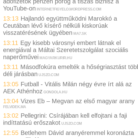
adófizetők pénzén pörög a tiszás biznisz a
YouTube-on
INTERNETFIGYELO.WORDPRESS.COM
13:13
Hajlandó együttműködni Marokkó a
Ceutában lévő kísérő nélküli kiskorúak
visszatérésének ügyében
MA7.SK
13:11
Egy kisebb városnyi embert látnak el
energiával a Máltai Szeretetszolgálat szociális
naperőművei
MAGYARKURIR.HU
13:11
Másodfokúra emelték a hőségriasztást töb
déli járásban
UJSZO.COM
13:05
Futball - Vitális Milán négy évre írt alá az
AEK Athénhoz
GONDOLA.HU
13:04
Vizes Eb – Megvan az első magyar arany
FELVIDEK.MA
13:02
Pellegrini: Csírájában kell elfojtani a faji
indíttatású erőszakot
UJSZO.COM
12:55
Betlehem Dávid aranyéremmel koronázta