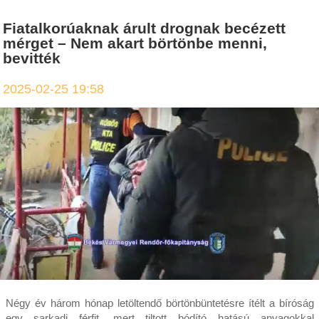
Fiatalkorúaknak árult drognak becézett
mérget – Nem akart börtönbe menni,
bevitték
2025-02-25 19:58
Négy év három hónap letöltendő börtönbüntetésre ítélt a bíróság
egy sarkadi férfit, mert tiltott bódító hatású anyagokkal