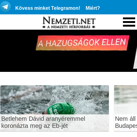
Kövess minket Telegramon!
Miért?
Betlehem Dávid aranyéremmel
Nem áll
koronázta meg az Eb-jét
Budape