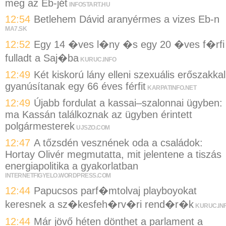
meg az Eb-jét
INFOSTART.HU
12:54
Betlehem Dávid aranyérmes a vizes Eb-n
MA7.SK
12:52
Egy 14 �ves l�ny �s egy 20 �ves f�rfi
fulladt a Saj�ba
KURUC.INFO
12:49
Két kiskorú lány elleni szexuális erőszakkal
gyanúsítanak egy 66 éves férfit
KARPATINFO.NET
12:49
Újabb fordulat a kassai–szalonnai ügyben:
ma Kassán találkoznak az ügyben érintett
polgármesterek
UJSZO.COM
12:47
A tőzsdén vesznének oda a családok:
Hortay Olivér megmutatta, mit jelentene a tiszás
energiapolitika a gyakorlatban
INTERNETFIGYELO.WORDPRESS.COM
12:44
Papucsos parf�mtolvaj playboyokat
keresnek a sz�kesfeh�rv�ri rend�r�k
KURUC.IN
12:44
Már jövő héten dönthet a parlament a