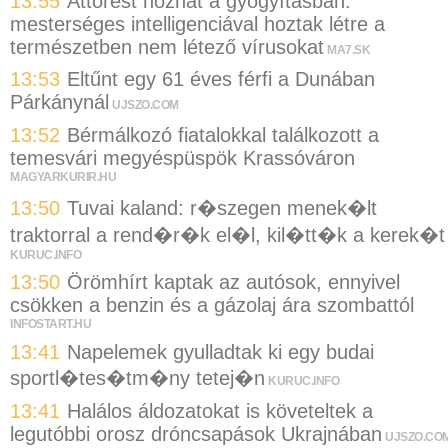
13:55
Áttörést hozhat a gyógyításban:
mesterséges intelligenciával hoztak létre a
természetben nem létező vírusokat
MA7.SK
13:53
Eltűnt egy 61 éves férfi a Dunában
Párkánynál
UJSZO.COM
13:52
Bérmálkozó fiatalokkal találkozott a
temesvári megyéspüspök Krassóváron
MAGYARKURIR.HU
13:50
Tuvai kaland: r�szegen menek�lt
traktorral a rend�r�k el�l, kil�tt�k a kerek�t
KURUC.INFO
13:50
Örömhírt kaptak az autósok, ennyivel
csökken a benzin és a gázolaj ára szombattól
INFOSTART.HU
13:41
Napelemek gyulladtak ki egy budai
sportl�tes�tm�ny tetej�n
KURUC.INFO
13:41
Halálos áldozatokat is követeltek a
legutóbbi orosz dróncsapások Ukrajnában
UJSZO.CO