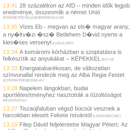
13:41
28 százalékon az AfD – minden idők legjo
eredménye, összeomlik a német Unió
INTERNETFIGYELO.WORDPRESS.COM
13:35
Vizes Eb - megvan az els� magyar arany,
a ny�ltv�zi �sz� Betlehem D�vid nyerte a
kies�ses versenyt
KURUC.INFO
13:34
A komáromi kórházban a szoptatásra is
felkészítik az anyukákat – KÉPEKKEL
MA7.SK
13:33
Energiatakarékosan, de változatlan
színvonallal rendezik meg az Alba Regia Festet
ALTERNATIVENERGIA.HU
13:28
Napelem lángokban, budai
sportlétesítményhez riasztották a tűzoltóságot
INFOSTART.HU
13:27
Tiszaújfaluban végső búcsút vesznek a
harcokban elesett Fekete Istvántól
KARPATINFO.NET
13:19
Filep Dávid feljelentette Magyar Pétert: Az