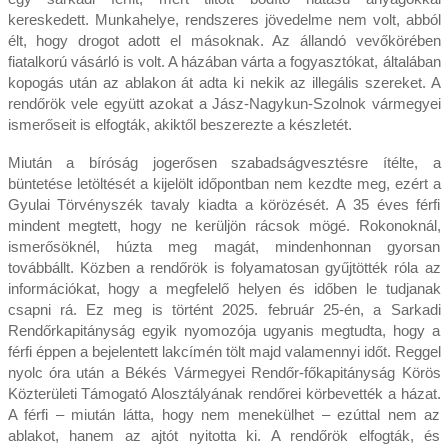
kereskedett. Munkahelye, rendszeres jövedelme nem volt, abból
élt, hogy drogot adott el másoknak. Az állandó vevőkörében
fiatalkorú vásárló is volt. A házában várta a fogyasztókat, általában
kopogás után az ablakon át adta ki nekik az illegális szereket. A
rendőrök vele együtt azokat a Jász-Nagykun-Szolnok vármegyei
ismerőseit is elfogták, akiktől beszerezte a készletét.
Miután a bíróság jogerősen szabadságvesztésre ítélte, a
büntetése letöltését a kijelölt időpontban nem kezdte meg, ezért a
Gyulai Törvényszék tavaly kiadta a körözését. A 35 éves férfi
mindent megtett, hogy ne kerüljön rácsok mögé. Rokonoknál,
ismerősöknél, húzta meg magát, mindenhonnan gyorsan
továbbállt. Közben a rendőrök is folyamatosan gyűjtötték róla az
információkat, hogy a megfelelő helyen és időben le tudjanak
csapni rá. Ez meg is történt 2025. február 25-én, a Sarkadi
Rendőrkapitányság egyik nyomozója ugyanis megtudta, hogy a
férfi éppen a bejelentett lakcímén tölt majd valamennyi időt. Reggel
nyolc óra után a Békés Vármegyei Rendőr-főkapitányság Körös
Közterületi Támogató Alosztályának rendőrei körbevették a házat.
A férfi – miután látta, hogy nem menekülhet – ezúttal nem az
ablakot, hanem az ajtót nyitotta ki. A rendőrök elfogták, és